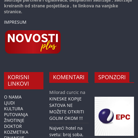
kreiranih od strane posjetilaca , te linkova na vanjske
stranice.
IMPRESUM
KORISNI
KOMENTARI
SPONZORI
LINKOVI
Milorad curcic
na
O NAMA
KINESKE KOPIJE
LJUDI
SATOVA NE
KULTURA
MOŽETE OTKRITI
PUTOVANJA
GOLIM OKOM !!!
ŽIVOTINJE
DOKTOR
Najveći hotel na
KOZMETIKA
svetu: broj soba,
FINANSIJE