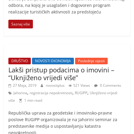
odbora, na kojoj je usaglašen i dogovoren program
realizacije turističkih aktivnosti za predstojeću
Saznaj više
DRUŠTVO
NOVOSTI EKONOMIJA
Poslednje vijesti
Lakši pristup podacima o imovini –
“Uknjiženo vrijedi više”
27 Maja, 2019
novostiplus
521 Views
0 Comments
,
,
,
Jahorina
registracija nepokretnosti
RUGIPP
Uknjiženo vrijedi
više
1 min read
Republička uprava za geodetske i imovinsko-pravne
poslove RUGIPP organizovala je na Jahorini seminar za
predstavnike medija o uspostavljanju katastra
nepokretnosti.