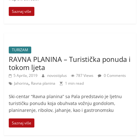
Saznaj više
TURIZAM
RAVNA PLANINA – Turistička ponuda i
tokom ljeta
5 Aprila, 2019
novostiplus
787 Views
0 Comments
,
Jahorina
Ravna planina
1 min read
Ski-centar “Ravna planina” sa Pala predstavio je ljetnu
turističku ponudu koja obuhvata vožnju gondolom,
planinarenje, ribolov, jahanje, kao i gastronomsku
Saznaj više