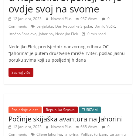
i
ovdje svoj na svome
t
i
12 Januara, 2023
Novosti Plus
937 Views
0
,
,
,
v
Comments
banjaluka
Dan Republike Srpske
Danilo Vučić
,
,
Istočno Sarajevo
Jahorina
Nedeljko Elek
0 min read
n
i
Nedeljko Elek, predsjednik nadzornog odbora OC
h
“Jahorina” je putem društvene mreže Tviter, poslao jasnu
poruku svima koji su posljednjih dana
v
i
Saznaj više
j
e
s
t
Poslednje vijesti
Republika Srpska
TURIZAM
i
Počinje skijaška avantura na Jahorini
12 Januara, 2023
Novosti Plus
665 Views
0
,
,
,
,
Comments
Cijene Jahorina
Jahorina
Poljice
turizam
turizam u