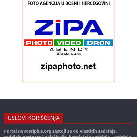
USLOVI KORIŠĆENJA
Portal novostiplus.org sastoji se od vlastitih sadržaja,
sadržaja partnera i oglašivača, besplatnih sadržaja , sadržaja