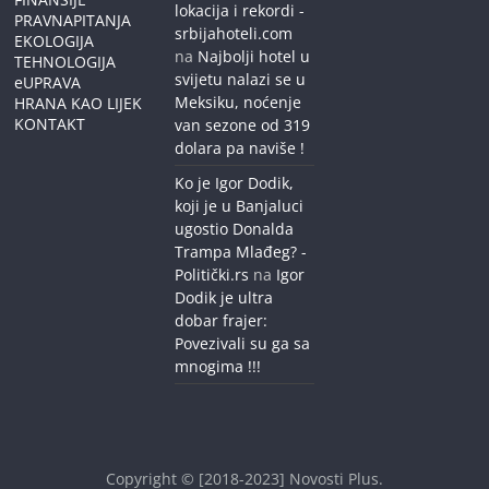
lokacija i rekordi -
PRAVNAPITANJA
srbijahoteli.com
EKOLOGIJA
na
Najbolji hotel u
TEHNOLOGIJA
svijetu nalazi se u
eUPRAVA
Meksiku, noćenje
HRANA KAO LIJEK
KONTAKT
van sezone od 319
dolara pa naviše !
Ko je Igor Dodik,
koji je u Banjaluci
ugostio Donalda
Trampa Mlađeg? -
Politički.rs
na
Igor
Dodik je ultra
dobar frajer:
Povezivali su ga sa
mnogima !!!
Copyright © [2018-2023]
Novosti Plus
.