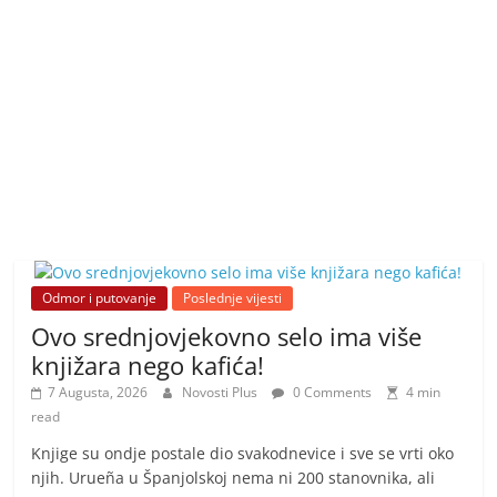
Odmor i putovanje
Poslednje vijesti
Ovo srednjovjekovno selo ima više
knjižara nego kafića!
7 Augusta, 2026
Novosti Plus
0 Comments
4 min
read
Knjige su ondje postale dio svakodnevice i sve se vrti oko
njih. Urueña u Španjolskoj nema ni 200 stanovnika, ali