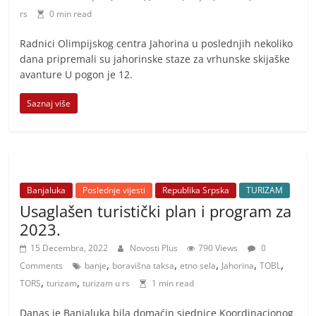
rs
0 min read
Radnici Olimpijskog centra Jahorina u poslednjih nekoliko
dana pripremali su jahorinske staze za vrhunske skijaške
avanture U pogon je 12.
Saznaj više
Banjaluka
Poslednje vijesti
Republika Srpska
TURIZAM
Usaglašen turistički plan i program za
2023.
15 Decembra, 2022
Novosti Plus
790 Views
0
,
,
,
,
,
Comments
banje
boravišna taksa
etno sela
Jahorina
TOBL
,
,
TORS
turizam
turizam u rs
1 min read
Danas je Banjaluka bila domaćin sjednice Koordinacionog