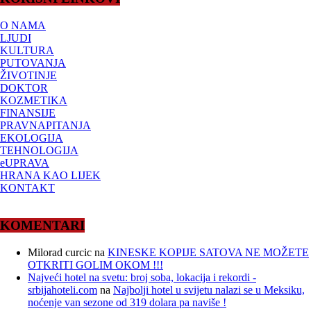
O NAMA
LJUDI
KULTURA
PUTOVANJA
ŽIVOTINJE
DOKTOR
KOZMETIKA
FINANSIJE
PRAVNAPITANJA
EKOLOGIJA
TEHNOLOGIJA
eUPRAVA
HRANA KAO LIJEK
KONTAKT
KOMENTARI
Milorad curcic
na
KINESKE KOPIJE SATOVA NE MOŽETE
OTKRITI GOLIM OKOM !!!
Najveći hotel na svetu: broj soba, lokacija i rekordi -
srbijahoteli.com
na
Najbolji hotel u svijetu nalazi se u Meksiku,
noćenje van sezone od 319 dolara pa naviše !