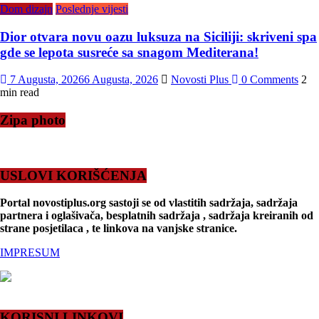
Dom dizajn
Poslednje vijesti
Dior otvara novu oazu luksuza na Siciliji: skriveni spa
gde se lepota susreće sa snagom Mediterana!
7 Augusta, 2026
6 Augusta, 2026
Novosti Plus
0 Comments
2
min read
Zipa photo
USLOVI KORIŠĆENJA
Portal novostiplus.org sastoji se od vlastitih sadržaja, sadržaja
partnera i oglašivača, besplatnih sadržaja , sadržaja kreiranih od
strane posjetilaca , te linkova na vanjske stranice.
IMPRESUM
KORISNI LINKOVI