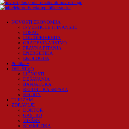
Skip
to
content
Novosti
Plus
NOVOSTI EKONOMIJA
INVESTICIJE I FINANSIJE
Portal
POSAO
pozitivnih
POLJOPRIVREDA
vijesti
GRAĐEVINARSTVO
PRAVNA PITANJA
ENERGETIKA
EKOLOGIJA
Politika +
DRUŠTVO
LIČNOSTI
DEŠAVANJA
BANJALUKA
REPUBLIKA SRPSKA
REGION
TURIZAM
ZDRAVLJE
DOKTOR
GASTRO
VJEŽBE
KOZMETIKA