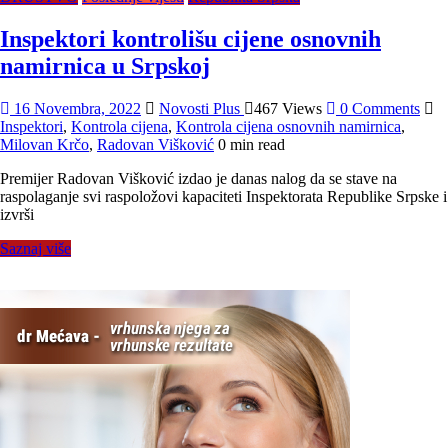
Inspektori kontrolišu cijene osnovnih
namirnica u Srpskoj
16 Novembra, 2022
Novosti Plus
467 Views
0 Comments
Inspektori
,
Kontrola cijena
,
Kontrola cijena osnovnih namirnica
,
Milovan Krčo
,
Radovan Višković
0 min read
Premijer Radovan Višković izdao je danas nalog da se stave na
raspolaganje svi raspoložovi kapaciteti Inspektorata Republike Srpske i
izvrši
Saznaj više