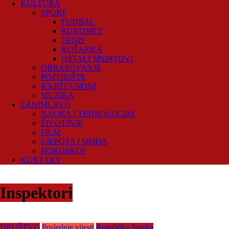
KULTURA
SPORT
FUDBAL
RUKOMET
TENIS
KOŠARKA
OSTALI SPORTOVI
OBRAZOVANJE
POZORIŠTE
KNJIŽEVNOST
MUZIKA
ZANIMLJIVO
NAUKA I TEHNOLOGIJA
ŽIVOTINJE
FILM
LJEPOTA I MODA
HOROSKOP
KONTAKT
Inspektori
DRUŠTVO
Poslednje vijesti
Republika Srpska