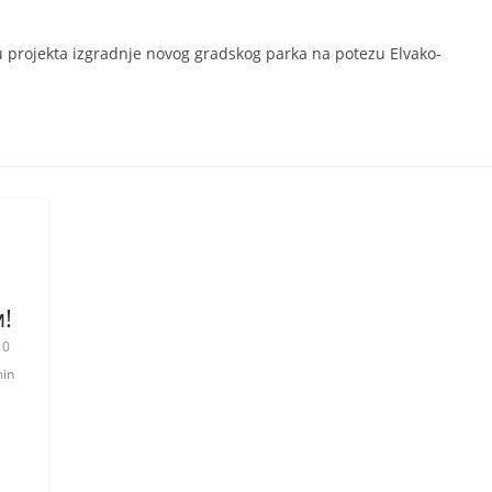
ju projekta izgradnje novog gradskog parka na potezu Elvako-
!
0
min