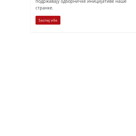
подржавају одборничке иницијативе наше
странке.
Saznaj više