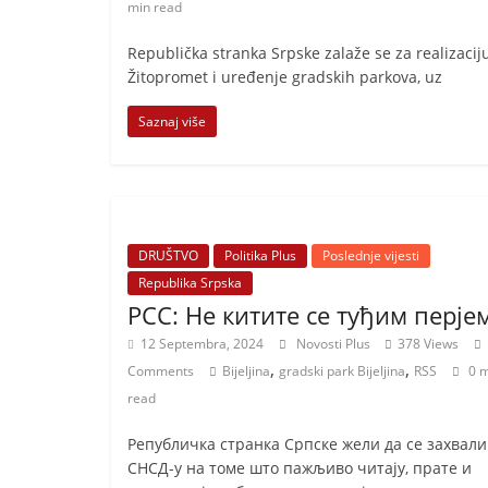
min read
i
t
Republička stranka Srpske zalaže se za realizaci
i
Žitopromet i uređenje gradskih parkova, uz
v
Saznaj više
n
i
h
v
i
DRUŠTVO
Politika Plus
Poslednje vijesti
j
Republika Srpska
РСС: Не китите се туђим перјем
e
s
12 Septembra, 2024
Novosti Plus
378 Views
,
,
Comments
Bijeljina
gradski park Bijeljina
RSS
0 
t
read
i
Републичка странка Српске жели да се захвали
СНСД-у на томе што пажљиво читају, прате и