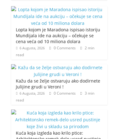
Lopta kojom je Maradona ispisao istoriju
Mundijala ide na aukciju – očekuje se
cena veća od 10 miliona dolara
0 Comments
2 min
6 Augusta, 2026
read
Kažu da se želje ostvaruju ako dodirnete
Julijine grudi u Veroni !
0 Comments
3 min
6 Augusta, 2026
read
Kuća koja izgleda kao krilo ptice:
Arhitektonsko remek-delo usred pustinje