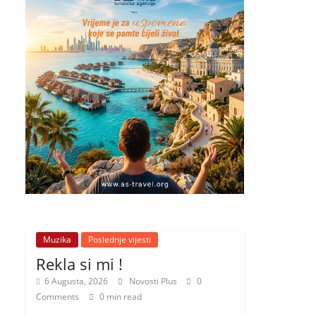
Muzika
Poslednje vijesti
Rekla si mi !
6 Augusta, 2026
Novosti Plus
0
Comments
0 min read