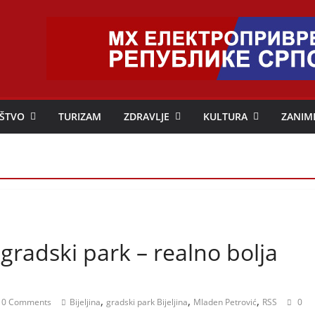
ŠTVO
TURIZAM
ZDRAVLJE
KULTURA
ZANIM
gradski park – realno bolja
,
,
,
0 Comments
Bijeljina
gradski park Bijeljina
Mladen Petrović
RSS
0