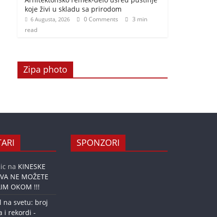
koje živi u skladu sa prirodom
0 Comments
3 min
6 Augusta, 2026
read
Zipa photo
ARI
SPONZORI
ic
na
KINESKE
OVA NE MOŽETE
IM OKOM !!!
l na svetu: broj
a i rekordi -