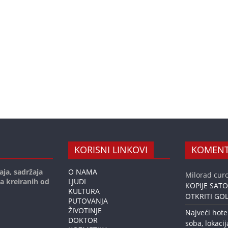
KORISNI LINKOVI
KOMENT
aja, sadržaja
O NAMA
Milorad curc
ja kreiranih od
LJUDI
KOPIJE SAT
KULTURA
OTKRITI GOL
PUTOVANJA
ŽIVOTINJE
Najveći hote
DOKTOR
soba, lokacij