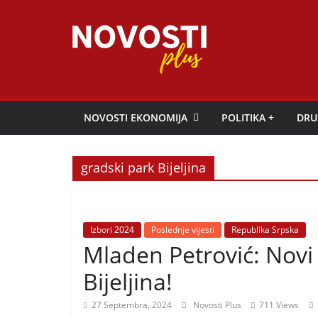
Skip
to
content
Novosti
Plus
NOVOSTI EKONOMIJA
POLITIKA +
DRU
P
o
gradski park Bijeljina
r
t
a
Izbori 2024
Poslednje vijesti
Republika Srpska
l
Mladen Petrović: Novi 
p
Bijeljina!
o
z
27 Septembra, 2024
Novosti Plus
711 Views