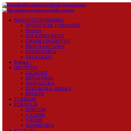
Skip
to
content
Novosti
NOVOSTI EKONOMIJA
Plus
INVESTICIJE I FINANSIJE
POSAO
Portal
POLJOPRIVREDA
pozitivnih
GRAĐEVINARSTVO
vijesti
PRAVNA PITANJA
ENERGETIKA
EKOLOGIJA
Politika +
DRUŠTVO
LIČNOSTI
DEŠAVANJA
BANJALUKA
REPUBLIKA SRPSKA
REGION
TURIZAM
ZDRAVLJE
DOKTOR
GASTRO
VJEŽBE
KOZMETIKA
KULTURA