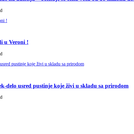
ad
i u Veroni !
ad
k-delo usred pustinje koje živi u skladu sa prirodom
ad