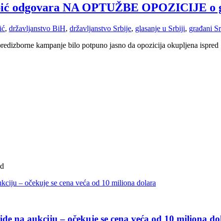
nabić odgovara NA OPTUŽBE OPOZICIJE o g
ić
,
državljanstvo BiH
,
državljanstvo Srbije
,
glasanje u Srbiji
,
građani S
 predizborne kampanje bilo potpuno jasno da opozicija okupljena ispred
ad
de na aukciju – očekuje se cena veća od 10 miliona do