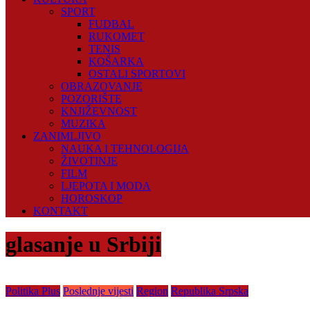
SPORT
FUDBAL
RUKOMET
TENIS
KOŠARKA
OSTALI SPORTOVI
OBRAZOVANJE
POZORIŠTE
KNJIŽEVNOST
MUZIKA
ZANIMLJIVO
NAUKA I TEHNOLOGIJA
ŽIVOTINJE
FILM
LJEPOTA I MODA
HOROSKOP
KONTAKT
glasanje u Srbiji
Politika Plus
Poslednje vijesti
Region
Republika Srpska