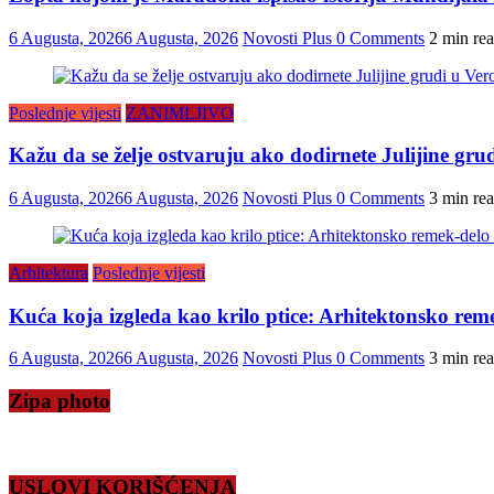
6 Augusta, 2026
6 Augusta, 2026
Novosti Plus
0 Comments
2 min re
Poslednje vijesti
ZANIMLJIVO
Kažu da se želje ostvaruju ako dodirnete Julijine grud
6 Augusta, 2026
6 Augusta, 2026
Novosti Plus
0 Comments
3 min re
Arhitektura
Poslednje vijesti
Kuća koja izgleda kao krilo ptice: Arhitektonsko reme
6 Augusta, 2026
6 Augusta, 2026
Novosti Plus
0 Comments
3 min re
Zipa photo
USLOVI KORIŠĆENJA