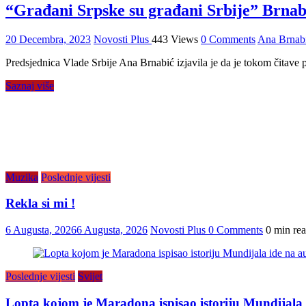
“Građani Srpske su građani Srbije” Br
20 Decembra, 2023
Novosti Plus
443 Views
0 Comments
Ana Brnab
Predsjednica Vlade Srbije Ana Brnabić izjavila je da je tokom čitave
Saznaj više
Muzika
Poslednje vijesti
Rekla si mi !
6 Augusta, 2026
6 Augusta, 2026
Novosti Plus
0 Comments
0 min re
Poslednje vijesti
Svijet
Lopta kojom je Maradona ispisao istoriju Mundijala i