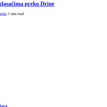
lasačima preko Drine
rpske
1 min read
lara