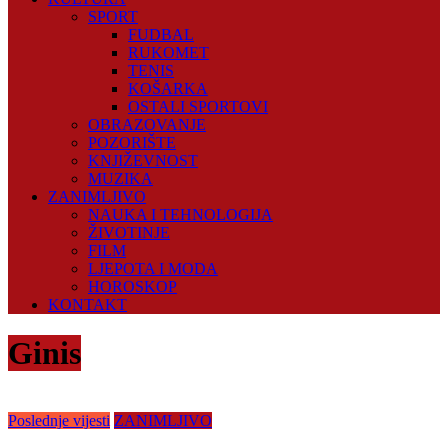
SPORT
FUDBAL
RUKOMET
TENIS
KOŠARKA
OSTALI SPORTOVI
OBRAZOVANJE
POZORIŠTE
KNJIŽEVNOST
MUZIKA
ZANIMLJIVO
NAUKA I TEHNOLOGIJA
ŽIVOTINJE
FILM
LJEPOTA I MODA
HOROSKOP
KONTAKT
Ginis
Poslednje vijesti
ZANIMLJIVO