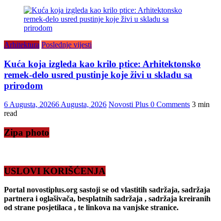
Arhitektura
Poslednje vijesti
Kuća koja izgleda kao krilo ptice: Arhitektonsko
remek-delo usred pustinje koje živi u skladu sa
prirodom
6 Augusta, 2026
6 Augusta, 2026
Novosti Plus
0 Comments
3 min
read
Zipa photo
USLOVI KORIŠĆENJA
Portal novostiplus.org sastoji se od vlastitih sadržaja, sadržaja
partnera i oglašivača, besplatnih sadržaja , sadržaja kreiranih
od strane posjetilaca , te linkova na vanjske stranice.