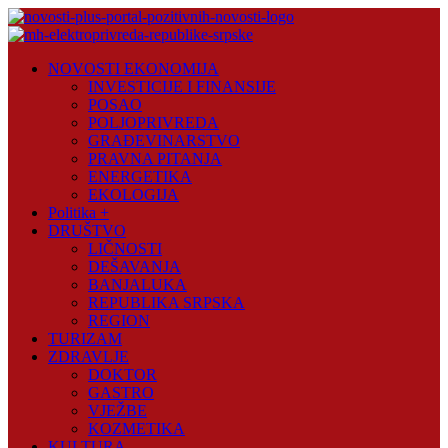
Skip
to
content
Novosti
NOVOSTI EKONOMIJA
Plus
INVESTICIJE I FINANSIJE
POSAO
Portal
POLJOPRIVREDA
pozitivnih
GRAĐEVINARSTVO
vijesti
PRAVNA PITANJA
ENERGETIKA
EKOLOGIJA
Politika +
DRUŠTVO
LIČNOSTI
DEŠAVANJA
BANJALUKA
REPUBLIKA SRPSKA
REGION
TURIZAM
ZDRAVLJE
DOKTOR
GASTRO
VJEŽBE
KOZMETIKA
KULTURA