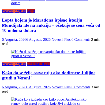
Poslednje vijesti
Svijet
Lopta kojom je Maradona ispisao istoriju
Mundijala ide na aukciju – očekuje se cena veća od
10 miliona dolara
6 Augusta, 2026
6 Augusta, 2026
Novosti Plus
0 Comments
2 min
read
Poslednje vijesti
ZANIMLJIVO
Kažu da se želje ostvaruju ako dodirnete Julijine
grudi u Veroni !
6 Augusta, 2026
6 Augusta, 2026
Novosti Plus
0 Comments
3 min
read