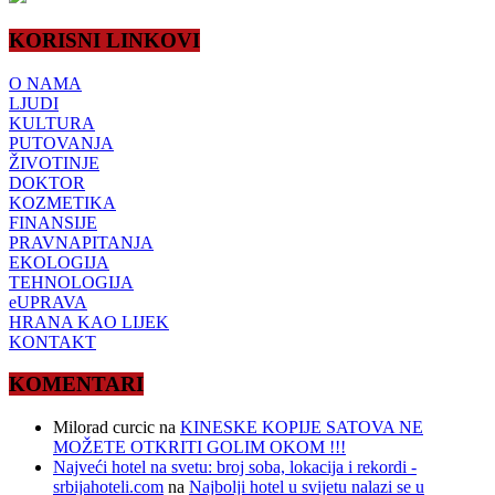
KORISNI LINKOVI
O NAMA
LJUDI
KULTURA
PUTOVANJA
ŽIVOTINJE
DOKTOR
KOZMETIKA
FINANSIJE
PRAVNAPITANJA
EKOLOGIJA
TEHNOLOGIJA
eUPRAVA
HRANA KAO LIJEK
KONTAKT
KOMENTARI
Milorad curcic
na
KINESKE KOPIJE SATOVA NE
MOŽETE OTKRITI GOLIM OKOM !!!
Najveći hotel na svetu: broj soba, lokacija i rekordi -
srbijahoteli.com
na
Najbolji hotel u svijetu nalazi se u