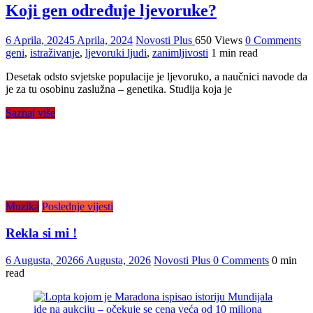
Koji gen određuje ljevoruke?
6 Aprila, 2024
5 Aprila, 2024
Novosti Plus
650 Views
0 Comments
geni
,
istraživanje
,
ljevoruki ljudi
,
zanimljivosti
1 min read
Desetak odsto svjetske populacije je ljevoruko, a naučnici navode da
je za tu osobinu zaslužna – genetika. Studija koja je
Saznaj više
Muzika
Poslednje vijesti
Rekla si mi !
6 Augusta, 2026
6 Augusta, 2026
Novosti Plus
0 Comments
0 min
read