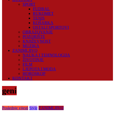
SPORT
FUDBAL
RUKOMET
TENIS
KOŠARKA
OSTALI SPORTOVI
OBRAZOVANJE
POZORIŠTE
KNJIŽEVNOST
MUZIKA
ZANIMLJIVO
NAUKA I TEHNOLOGIJA
ŽIVOTINJE
FILM
LJEPOTA I MODA
HOROSKOP
KONTAKT
geni
Poslednje vijesti
Style
ZANIMLJIVO