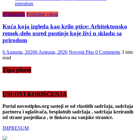
Arhitektura
Poslednje vijesti
Kuća koja izgleda kao krilo ptice: Arhitektonsko
remek-delo usred pustinje koje živi u skladu sa
prirodom
6 Augusta, 2026
6 Augusta, 2026
Novosti Plus
0 Comments
3 min
read
Zipa photo
USLOVI KORIŠĆENJA
Portal novostiplus.org sastoji se od vlastitih sadržaja, sadržaja
partnera i oglašivača, besplatnih sadržaja , sadržaja kreiranih
od strane posjetilaca , te linkova na vanjske stranice.
IMPRESUM