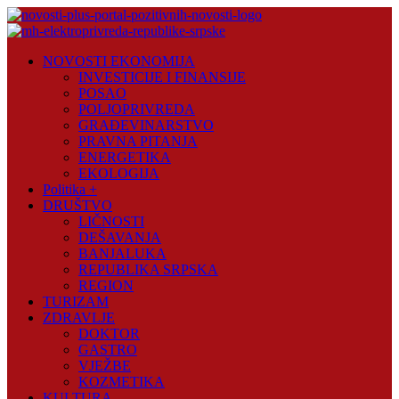
Skip
to
content
Novosti
NOVOSTI EKONOMIJA
Plus
INVESTICIJE I FINANSIJE
POSAO
Portal
POLJOPRIVREDA
pozitivnih
GRAĐEVINARSTVO
vijesti
PRAVNA PITANJA
ENERGETIKA
EKOLOGIJA
Politika +
DRUŠTVO
LIČNOSTI
DEŠAVANJA
BANJALUKA
REPUBLIKA SRPSKA
REGION
TURIZAM
ZDRAVLJE
DOKTOR
GASTRO
VJEŽBE
KOZMETIKA
KULTURA