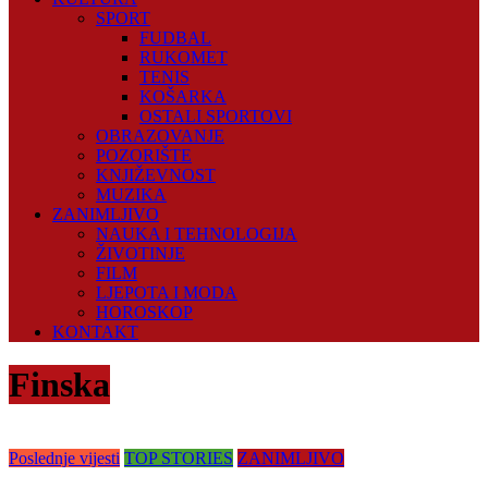
SPORT
FUDBAL
RUKOMET
TENIS
KOŠARKA
OSTALI SPORTOVI
OBRAZOVANJE
POZORIŠTE
KNJIŽEVNOST
MUZIKA
ZANIMLJIVO
NAUKA I TEHNOLOGIJA
ŽIVOTINJE
FILM
LJEPOTA I MODA
HOROSKOP
KONTAKT
Finska
Poslednje vijesti
TOP STORIES
ZANIMLJIVO