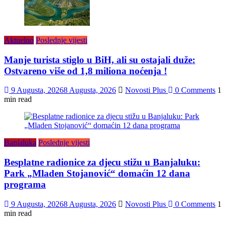
Aktuelno
Poslednje vijesti
Manje turista stiglo u BiH, ali su ostajali duže:
Ostvareno više od 1,8 miliona noćenja !
9 Augusta, 2026
8 Augusta, 2026
Novosti Plus
0 Comments
1
min read
Banjaluka
Poslednje vijesti
Besplatne radionice za djecu stižu u Banjaluku:
Park „Mladen Stojanović“ domaćin 12 dana
programa
9 Augusta, 2026
8 Augusta, 2026
Novosti Plus
0 Comments
1
min read