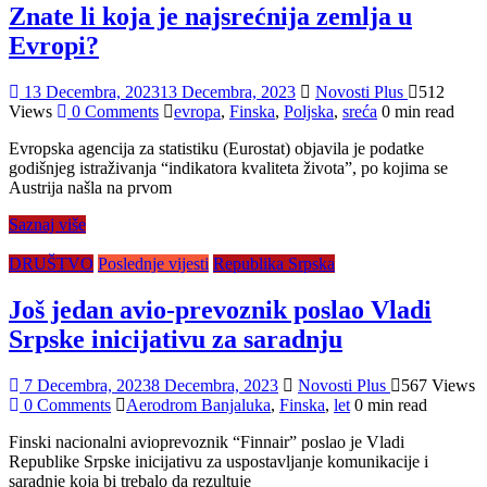
Znate li koja je najsrećnija zemlja u
Evropi?
13 Decembra, 2023
13 Decembra, 2023
Novosti Plus
512
Views
0 Comments
evropa
,
Finska
,
Poljska
,
sreća
0 min read
Evropska agencija za statistiku (Eurostat) objavila je podatke
godišnjeg istraživanja “indikatora kvaliteta života”, po kojima se
Austrija našla na prvom
Saznaj više
DRUŠTVO
Poslednje vijesti
Republika Srpska
Još jedan avio-prevoznik poslao Vladi
Srpske inicijativu za saradnju
7 Decembra, 2023
8 Decembra, 2023
Novosti Plus
567 Views
0 Comments
Aerodrom Banjaluka
,
Finska
,
let
0 min read
Finski nacionalni avioprevoznik “Finnair” poslao je Vladi
Republike Srpske inicijativu za uspostavljanje komunikacije i
saradnje koja bi trebalo da rezultuje