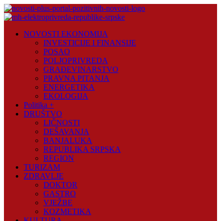
Skip
to
content
Novosti
NOVOSTI EKONOMIJA
Plus
INVESTICIJE I FINANSIJE
POSAO
Portal
POLJOPRIVREDA
pozitivnih
GRAĐEVINARSTVO
vijesti
PRAVNA PITANJA
ENERGETIKA
EKOLOGIJA
Politika +
DRUŠTVO
LIČNOSTI
DEŠAVANJA
BANJALUKA
REPUBLIKA SRPSKA
REGION
TURIZAM
ZDRAVLJE
DOKTOR
GASTRO
VJEŽBE
KOZMETIKA
KULTURA