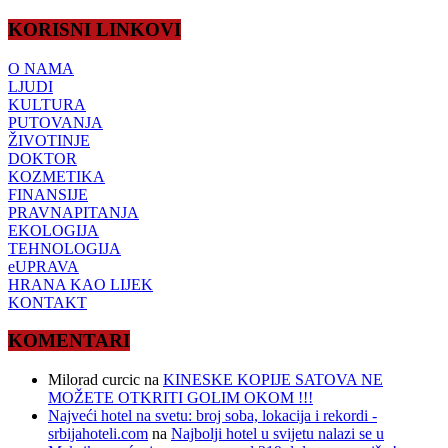
KORISNI LINKOVI
O NAMA
LJUDI
KULTURA
PUTOVANJA
ŽIVOTINJE
DOKTOR
KOZMETIKA
FINANSIJE
PRAVNAPITANJA
EKOLOGIJA
TEHNOLOGIJA
eUPRAVA
HRANA KAO LIJEK
KONTAKT
KOMENTARI
Milorad curcic
na
KINESKE KOPIJE SATOVA NE
MOŽETE OTKRITI GOLIM OKOM !!!
Najveći hotel na svetu: broj soba, lokacija i rekordi -
srbijahoteli.com
na
Najbolji hotel u svijetu nalazi se u