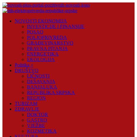
Skip
to
content
Novosti
NOVOSTI EKONOMIJA
Plus
INVESTICIJE I FINANSIJE
POSAO
Portal
POLJOPRIVREDA
pozitivnih
GRAĐEVINARSTVO
vijesti
PRAVNA PITANJA
ENERGETIKA
EKOLOGIJA
Politika +
DRUŠTVO
LIČNOSTI
DEŠAVANJA
BANJALUKA
REPUBLIKA SRPSKA
REGION
TURIZAM
ZDRAVLJE
DOKTOR
GASTRO
VJEŽBE
KOZMETIKA
KULTURA