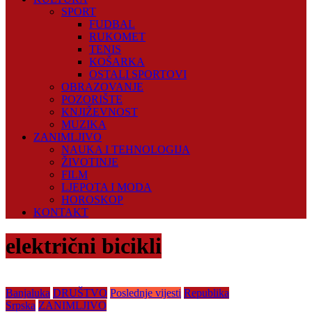
SPORT
FUDBAL
RUKOMET
TENIS
KOŠARKA
OSTALI SPORTOVI
OBRAZOVANJE
POZORIŠTE
KNJIŽEVNOST
MUZIKA
ZANIMLJIVO
NAUKA I TEHNOLOGIJA
ŽIVOTINJE
FILM
LJEPOTA I MODA
HOROSKOP
KONTAKT
električni bicikli
Banjaluka
DRUŠTVO
Poslednje vijesti
Republika
Srpska
ZANIMLJIVO