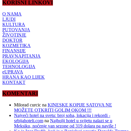
KORISNI LINKOVI
O NAMA
LJUDI
KULTURA
PUTOVANJA
ŽIVOTINJE
DOKTOR
KOZMETIKA
FINANSIJE
PRAVNAPITANJA
EKOLOGIJA
TEHNOLOGIJA
eUPRAVA
HRANA KAO LIJEK
KONTAKT
KOMENTARI
Milorad curcic
na
KINESKE KOPIJE SATOVA NE
MOŽETE OTKRITI GOLIM OKOM !!!
Najveći hotel na svetu: broj soba, lokacija i rekordi -
srbijahoteli.com
na
Najbolji hotel u svijetu nalazi se u
Meksiku, noćenje van sezone od 319 dolara pa naviše !