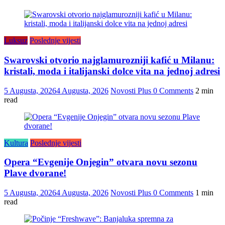
Luksuz
Poslednje vijesti
Swarovski otvorio najglamurozniji kafić u Milanu:
kristali, moda i italijanski dolce vita na jednoj adresi
5 Augusta, 2026
4 Augusta, 2026
Novosti Plus
0 Comments
2 min
read
Kultura
Poslednje vijesti
Opera “Evgenije Onjegin” otvara novu sezonu
Plave dvorane!
5 Augusta, 2026
4 Augusta, 2026
Novosti Plus
0 Comments
1 min
read