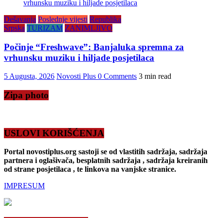
Dešavanja
Poslednje vijesti
Republika
Srpska
TURIZAM
ZANIMLJIVO
Počinje “Freshwave”: Banjaluka spremna za
vrhunsku muziku i hiljade posjetilaca
5 Augusta, 2026
Novosti Plus
0 Comments
3 min read
Zipa photo
USLOVI KORIŠĆENJA
Portal novostiplus.org sastoji se od vlastitih sadržaja, sadržaja
partnera i oglašivača, besplatnih sadržaja , sadržaja kreiranih
od strane posjetilaca , te linkova na vanjske stranice.
IMPRESUM