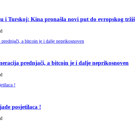
ku i Turskoj: Kina pronašla novi put do evropskog trži
ad
eracija prednjači, a bitcoin je i dalje neprikosnoven
ad
ade posjetilaca !
ad