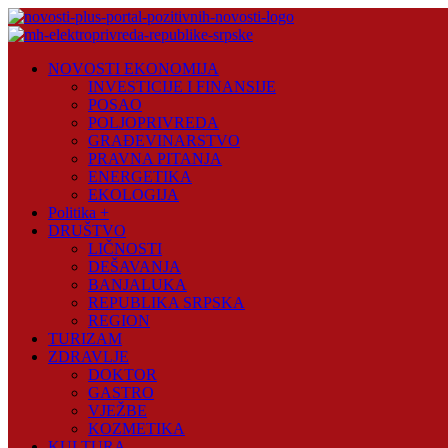
Skip
to
content
Novosti
NOVOSTI EKONOMIJA
Plus
INVESTICIJE I FINANSIJE
POSAO
Portal
POLJOPRIVREDA
pozitivnih
GRAĐEVINARSTVO
vijesti
PRAVNA PITANJA
ENERGETIKA
EKOLOGIJA
Politika +
DRUŠTVO
LIČNOSTI
DEŠAVANJA
BANJALUKA
REPUBLIKA SRPSKA
REGION
TURIZAM
ZDRAVLJE
DOKTOR
GASTRO
VJEŽBE
KOZMETIKA
KULTURA