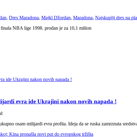
dan
,
Dres Maradona
,
Majkl Džordan
,
Maradona
,
Najskuplji dres na pla
finala NBA lige 1998. prodan je za 10,1 milion
lijardi evra ide Ukrajini nakon novih napada !
ad
kupno osam milijardi evra profita. Ideja da se ruska zamrznuta sredstva