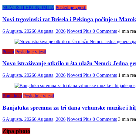
NOVOSTI EKONOMIJA
Poslednje vijesti
Novi trgovinski rat Brisela i Pekinga počinje u Maro
6 Augusta, 2026
6 Augusta, 2026
Novosti Plus
0 Comments
4 min re
Posao
Poslednje vijesti
Novo istraživanje otkrilo u šta ulažu Nemci: Jedna gen
6 Augusta, 2026
6 Augusta, 2026
Novosti Plus
0 Comments
1 min re
Banjaluka
Poslednje vijesti
Banjaluka spremna za tri dana vrhunske muzike i hilj
6 Augusta, 2026
6 Augusta, 2026
Novosti Plus
0 Comments
3 min re
Zipa photo