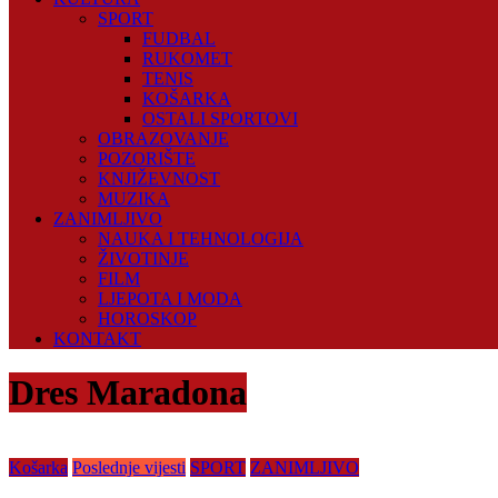
SPORT
FUDBAL
RUKOMET
TENIS
KOŠARKA
OSTALI SPORTOVI
OBRAZOVANJE
POZORIŠTE
KNJIŽEVNOST
MUZIKA
ZANIMLJIVO
NAUKA I TEHNOLOGIJA
ŽIVOTINJE
FILM
LJEPOTA I MODA
HOROSKOP
KONTAKT
Dres Maradona
Košarka
Poslednje vijesti
SPORT
ZANIMLJIVO