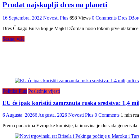
Prodat najskuplji dres na planeti
16 Septembra, 2022
Novosti Plus
698 Views
0 Comments
Dres Džor
Dres Čikago Bulsa koji je Majkl Džordan nosio tokom prve utakmice 
Saznaj više
Politika Plus
Poslednje vijesti
EU će ipak koristiti zamrznuta ruska sredstva: 1,4 mi
6 Augusta, 2026
6 Augusta, 2026
Novosti Plus
0 Comments
1 min re
Prema podacima Evropske komisije, ta imovina je do sada generisala u