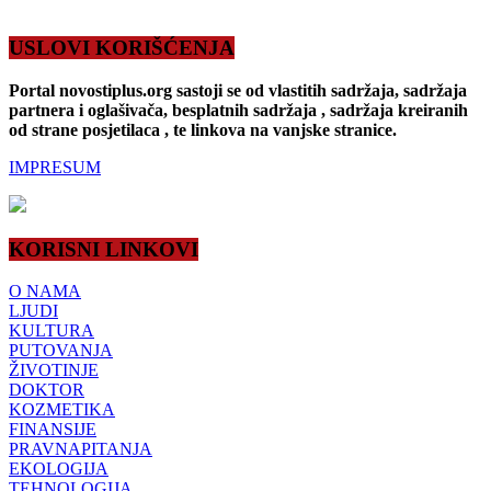
USLOVI KORIŠĆENJA
Portal novostiplus.org sastoji se od vlastitih sadržaja, sadržaja
partnera i oglašivača, besplatnih sadržaja , sadržaja kreiranih
od strane posjetilaca , te linkova na vanjske stranice.
IMPRESUM
KORISNI LINKOVI
O NAMA
LJUDI
KULTURA
PUTOVANJA
ŽIVOTINJE
DOKTOR
KOZMETIKA
FINANSIJE
PRAVNAPITANJA
EKOLOGIJA
TEHNOLOGIJA