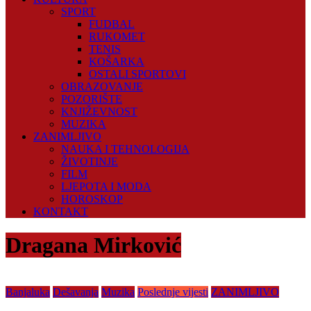
SPORT
FUDBAL
RUKOMET
TENIS
KOŠARKA
OSTALI SPORTOVI
OBRAZOVANJE
POZORIŠTE
KNJIŽEVNOST
MUZIKA
ZANIMLJIVO
NAUKA I TEHNOLOGIJA
ŽIVOTINJE
FILM
LJEPOTA I MODA
HOROSKOP
KONTAKT
Dragana Mirković
Banjaluka
Dešavanja
Muzika
Poslednje vijesti
ZANIMLJIVO