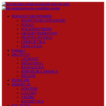
Skip
to
content
Novosti
NOVOSTI EKONOMIJA
Plus
INVESTICIJE I FINANSIJE
POSAO
Portal
POLJOPRIVREDA
pozitivnih
GRAĐEVINARSTVO
vijesti
PRAVNA PITANJA
ENERGETIKA
EKOLOGIJA
Politika +
DRUŠTVO
LIČNOSTI
DEŠAVANJA
BANJALUKA
REPUBLIKA SRPSKA
REGION
TURIZAM
ZDRAVLJE
DOKTOR
GASTRO
VJEŽBE
KOZMETIKA
KULTURA