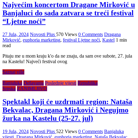
Najvećim koncertom Dragane Mirković u
Banjaluci do sada zatvara se treći festival
“Ljetne noći”
27 Jula, 2024
Novosti Plus
570 Views
0 Comments
Dragana
Mirković
,
euphoria marketing
,
festival Ljetne noći
,
Kastel
1 min
read
Pitaju me u mom kraju k'o da ne znaju, da sam ove subote, 27. jula
na Kastelu! Najveći festival ovog
Saznaj više
Banjaluka
Dešavanja
Poslednje vijesti
Republika
Srpska
ZANIMLJIVO
Spektakl koji će uzdrmati region: Nataša
Bekvalac, Dragana Mirković i Negujmo
žurka na Kastelu (25-27. jul)
19 Jula, 2024
Novosti Plus
522 Views
0 Comments
Banjaluka
vijesti
,
Dragana Mirković
,
euphoria marketing
,
Nataša Bekvalac
,