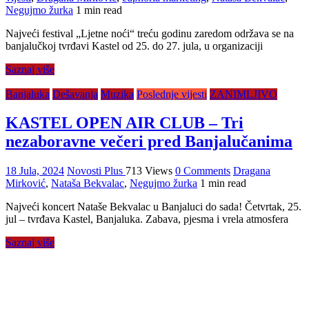
Negujmo žurka
1 min read
Najveći festival „Ljetne noći“ treću godinu zaredom održava se na
banjalučkoj tvrđavi Kastel od 25. do 27. jula, u organizaciji
Saznaj više
Banjaluka
Dešavanja
Muzika
Poslednje vijesti
ZANIMLJIVO
KASTEL OPEN AIR CLUB – Tri
nezaboravne večeri pred Banjalučanima
18 Jula, 2024
Novosti Plus
713 Views
0 Comments
Dragana
Mirković
,
Nataša Bekvalac
,
Negujmo žurka
1 min read
Najveći koncert Nataše Bekvalac u Banjaluci do sada! Četvrtak, 25.
jul – tvrđava Kastel, Banjaluka. Zabava, pjesma i vrela atmosfera
Saznaj više