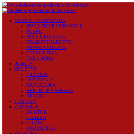
Skip
to
content
Novosti
NOVOSTI EKONOMIJA
Plus
INVESTICIJE I FINANSIJE
POSAO
Portal
POLJOPRIVREDA
pozitivnih
GRAĐEVINARSTVO
vijesti
PRAVNA PITANJA
ENERGETIKA
EKOLOGIJA
Politika +
DRUŠTVO
LIČNOSTI
DEŠAVANJA
BANJALUKA
REPUBLIKA SRPSKA
REGION
TURIZAM
ZDRAVLJE
DOKTOR
GASTRO
VJEŽBE
KOZMETIKA
KULTURA