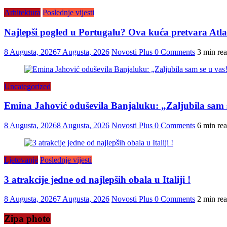
Arhitektura
Poslednje vijesti
Najlepši pogled u Portugalu? Ova kuća pretvara Atlan
8 Augusta, 2026
7 Augusta, 2026
Novosti Plus
0 Comments
3 min re
Uncategorized
Emina Jahović oduševila Banjaluku: „Zaljubila sam 
8 Augusta, 2026
8 Augusta, 2026
Novosti Plus
0 Comments
6 min re
Ljetovanje
Poslednje vijesti
3 atrakcije jedne od najlepših obala u Italiji !
8 Augusta, 2026
7 Augusta, 2026
Novosti Plus
0 Comments
2 min re
Zipa photo