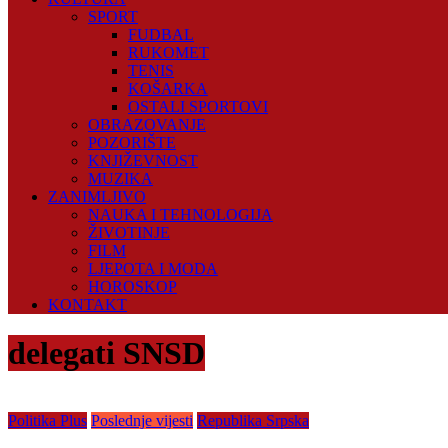
SPORT
FUDBAL
RUKOMET
TENIS
KOŠARKA
OSTALI SPORTOVI
OBRAZOVANJE
POZORIŠTE
KNJIŽEVNOST
MUZIKA
ZANIMLJIVO
NAUKA I TEHNOLOGIJA
ŽIVOTINJE
FILM
LJEPOTA I MODA
HOROSKOP
KONTAKT
delegati SNSD
Politika Plus
Poslednje vijesti
Republika Srpska