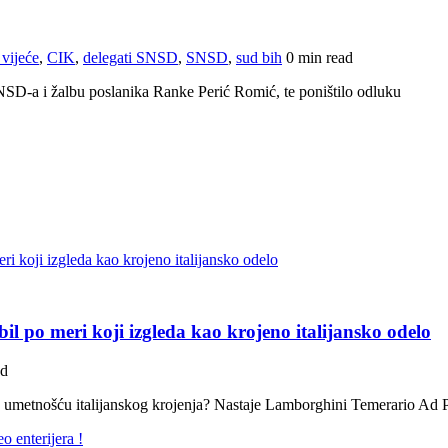
 vijeće
,
CIK
,
delegati SNSD
,
SNSD
,
sud bih
0 min read
SD-a i žalbu poslanika Ranke Perić Romić, te poništilo odluku
po meri koji izgleda kao krojeno italijansko odelo
ad
sa umetnošću italijanskog krojenja? Nastaje Lamborghini Temerario Ad