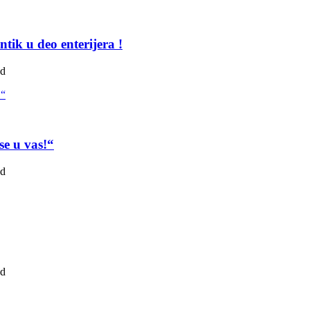
tik u deo enterijera !
ad
se u vas!“
ad
ad