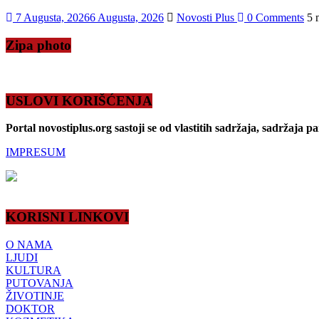
7 Augusta, 2026
6 Augusta, 2026
Novosti Plus
0 Comments
5 
Zipa photo
USLOVI KORIŠĆENJA
Portal novostiplus.org sastoji se od vlastitih sadržaja, sadržaja p
IMPRESUM
KORISNI LINKOVI
O NAMA
LJUDI
KULTURA
PUTOVANJA
ŽIVOTINJE
DOKTOR