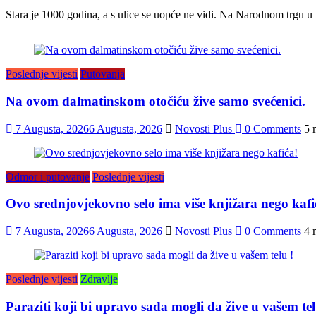
Stara je 1000 godina, a s ulice se uopće ne vidi. Na Narodnom trgu u 
Poslednje vijesti
Putovanja
Na ovom dalmatinskom otočiću žive samo svećenici.
7 Augusta, 2026
6 Augusta, 2026
Novosti Plus
0 Comments
5 
Odmor i putovanje
Poslednje vijesti
Ovo srednjovjekovno selo ima više knjižara nego kafi
7 Augusta, 2026
6 Augusta, 2026
Novosti Plus
0 Comments
4 
Poslednje vijesti
Zdravlje
Paraziti koji bi upravo sada mogli da žive u vašem tel