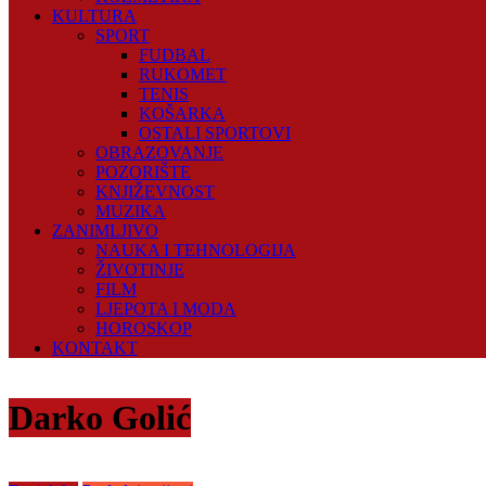
KULTURA
SPORT
FUDBAL
RUKOMET
TENIS
KOŠARKA
OSTALI SPORTOVI
OBRAZOVANJE
POZORIŠTE
KNJIŽEVNOST
MUZIKA
ZANIMLJIVO
NAUKA I TEHNOLOGIJA
ŽIVOTINJE
FILM
LJEPOTA I MODA
HOROSKOP
KONTAKT
Darko Golić