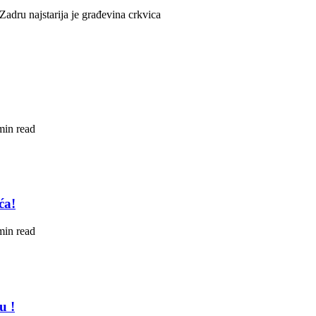
Zadru najstarija je građevina crkvica
min read
ća!
min read
u !