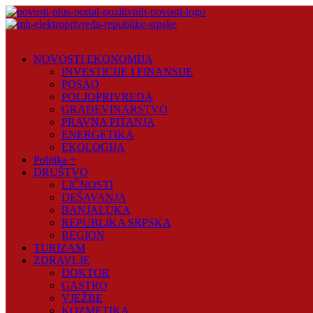
Skip
to
content
Novosti
Plus
NOVOSTI EKONOMIJA
INVESTICIJE I FINANSIJE
Portal
POSAO
pozitivnih
POLJOPRIVREDA
vijesti
GRAĐEVINARSTVO
PRAVNA PITANJA
ENERGETIKA
EKOLOGIJA
Politika +
DRUŠTVO
LIČNOSTI
DEŠAVANJA
BANJALUKA
REPUBLIKA SRPSKA
REGION
TURIZAM
ZDRAVLJE
DOKTOR
GASTRO
VJEŽBE
KOZMETIKA