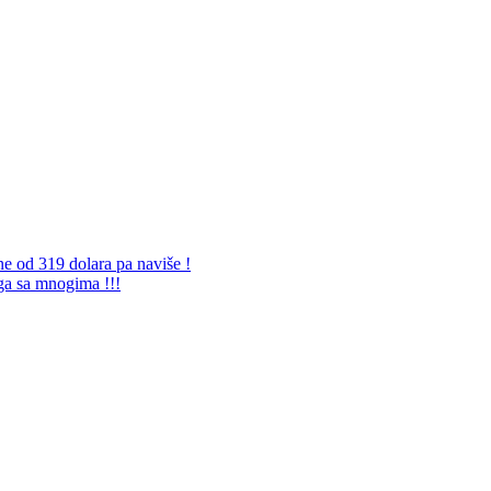
ne od 319 dolara pa naviše !
 ga sa mnogima !!!