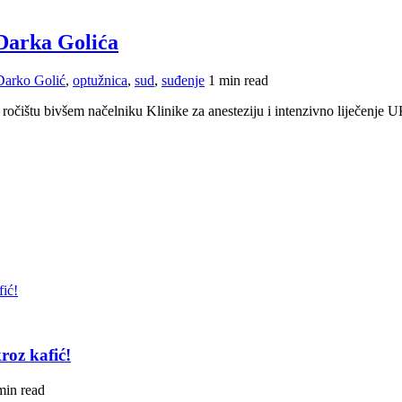
Darka Golića
Darko Golić
,
optužnica
,
sud
,
suđenje
1 min read
ročištu bivšem načelniku Klinike za anesteziju i intenzivno liječenje 
roz kafić!
min read