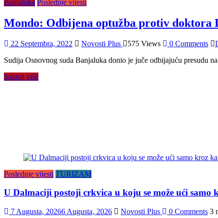
Banjaluka
Poslednje vijesti
Mondo: Odbijena optužba protiv doktora 
22 Septembra, 2022
Novosti Plus
575 Views
0 Comments
Sudija Osnovnog suda Banjaluka donio je juče odbijajuću presudu na 
Saznaj više
Poslednje vijesti
TURIZAM
U Dalmaciji postoji crkvica u koju se može ući samo k
7 Augusta, 2026
6 Augusta, 2026
Novosti Plus
0 Comments
3 