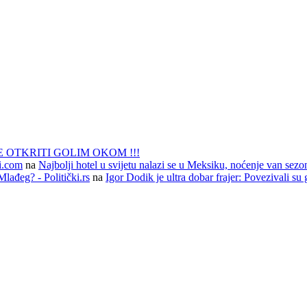
 OTKRITI GOLIM OKOM !!!
li.com
na
Najbolji hotel u svijetu nalazi se u Meksiku, noćenje van sezo
lađeg? - Politički.rs
na
Igor Dodik je ultra dobar frajer: Povezivali su