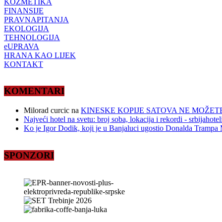
KOZMETIKA
FINANSIJE
PRAVNAPITANJA
EKOLOGIJA
TEHNOLOGIJA
eUPRAVA
HRANA KAO LIJEK
KONTAKT
KOMENTARI
Milorad curcic
na
KINESKE KOPIJE SATOVA NE MOŽETE
Najveći hotel na svetu: broj soba, lokacija i rekordi - srbijahote
Ko je Igor Dodik, koji je u Banjaluci ugostio Donalda Trampa M
SPONZORI