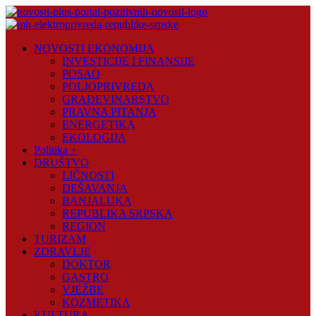
Skip
to
content
Novosti
NOVOSTI EKONOMIJA
Plus
INVESTICIJE I FINANSIJE
POSAO
Portal
POLJOPRIVREDA
pozitivnih
GRAĐEVINARSTVO
vijesti
PRAVNA PITANJA
ENERGETIKA
EKOLOGIJA
Politika +
DRUŠTVO
LIČNOSTI
DEŠAVANJA
BANJALUKA
REPUBLIKA SRPSKA
REGION
TURIZAM
ZDRAVLJE
DOKTOR
GASTRO
VJEŽBE
KOZMETIKA
KULTURA