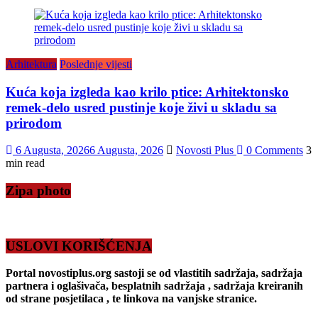
Arhitektura
Poslednje vijesti
Kuća koja izgleda kao krilo ptice: Arhitektonsko
remek-delo usred pustinje koje živi u skladu sa
prirodom
6 Augusta, 2026
6 Augusta, 2026
Novosti Plus
0 Comments
3
min read
Zipa photo
USLOVI KORIŠĆENJA
Portal novostiplus.org sastoji se od vlastitih sadržaja, sadržaja
partnera i oglašivača, besplatnih sadržaja , sadržaja kreiranih
od strane posjetilaca , te linkova na vanjske stranice.