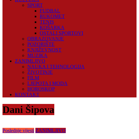
SPORT
FUDBAL
RUKOMET
TENIS
KOŠARKA
OSTALI SPORTOVI
OBRAZOVANJE
POZORIŠTE
KNJIŽEVNOST
MUZIKA
ZANIMLJIVO
NAUKA I TEHNOLOGIJA
ŽIVOTINJE
FILM
LJEPOTA I MODA
HOROSKOP
KONTAKT
Dani Šipova
Poslednje vijesti
ZANIMLJIVO