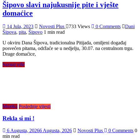
Šipovo slavi najukusnije pite i vješte
domaćice
14 Jula, 2023
Novosti Plus
733 Views
0 Comments
Dani
Šipova
,
pita
,
Šipovo
1 min read
U okviru Dana Šipova, tradicionalna Pitijada, omiljeni događaj
posvećen pitama, održaće se u nedjelju, 30.07. na centralnom trgu.
Drage domaćice,
Saznaj više
Muzika
Poslednje vijesti
Rekla si mi !
6 Augusta, 2026
6 Augusta, 2026
Novosti Plus
0 Comments
0
min read