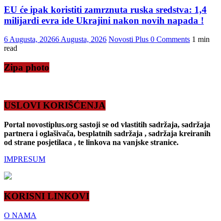
EU će ipak koristiti zamrznuta ruska sredstva: 1,4
milijardi evra ide Ukrajini nakon novih napada !
6 Augusta, 2026
6 Augusta, 2026
Novosti Plus
0 Comments
1 min
read
Zipa photo
USLOVI KORIŠĆENJA
Portal novostiplus.org sastoji se od vlastitih sadržaja, sadržaja
partnera i oglašivača, besplatnih sadržaja , sadržaja kreiranih
od strane posjetilaca , te linkova na vanjske stranice.
IMPRESUM
KORISNI LINKOVI
O NAMA