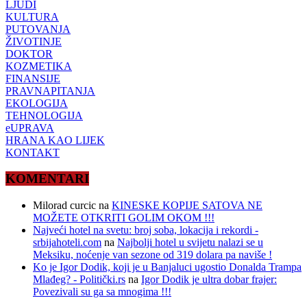
LJUDI
KULTURA
PUTOVANJA
ŽIVOTINJE
DOKTOR
KOZMETIKA
FINANSIJE
PRAVNAPITANJA
EKOLOGIJA
TEHNOLOGIJA
eUPRAVA
HRANA KAO LIJEK
KONTAKT
KOMENTARI
Milorad curcic
na
KINESKE KOPIJE SATOVA NE
MOŽETE OTKRITI GOLIM OKOM !!!
Najveći hotel na svetu: broj soba, lokacija i rekordi -
srbijahoteli.com
na
Najbolji hotel u svijetu nalazi se u
Meksiku, noćenje van sezone od 319 dolara pa naviše !
Ko je Igor Dodik, koji je u Banjaluci ugostio Donalda Trampa
Mlađeg? - Politički.rs
na
Igor Dodik je ultra dobar frajer:
Povezivali su ga sa mnogima !!!