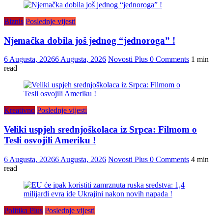
Biznis
Poslednje vijesti
Njemačka dobila još jednog “jednoroga” !
6 Augusta, 2026
6 Augusta, 2026
Novosti Plus
0 Comments
1 min
read
Kreativno
Poslednje vijesti
Veliki uspjeh srednjoškolaca iz Srpca: Filmom o
Tesli osvojili Ameriku !
6 Augusta, 2026
6 Augusta, 2026
Novosti Plus
0 Comments
4 min
read
Politika Plus
Poslednje vijesti