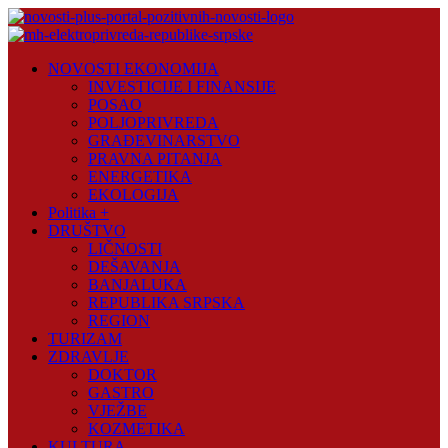
Skip
to
content
Novosti
NOVOSTI EKONOMIJA
Plus
INVESTICIJE I FINANSIJE
POSAO
Portal
POLJOPRIVREDA
pozitivnih
GRAĐEVINARSTVO
vijesti
PRAVNA PITANJA
ENERGETIKA
EKOLOGIJA
Politika +
DRUŠTVO
LIČNOSTI
DEŠAVANJA
BANJALUKA
REPUBLIKA SRPSKA
REGION
TURIZAM
ZDRAVLJE
DOKTOR
GASTRO
VJEŽBE
KOZMETIKA
KULTURA