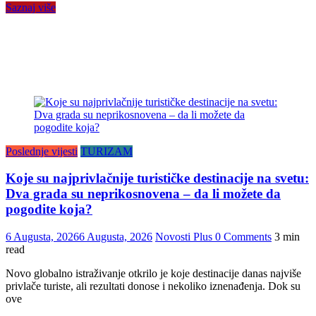
Saznaj više
Poslednje vijesti
TURIZAM
Koje su najprivlačnije turističke destinacije na svetu:
Dva grada su neprikosnovena – da li možete da
pogodite koja?
6 Augusta, 2026
6 Augusta, 2026
Novosti Plus
0 Comments
3 min
read
Novo globalno istraživanje otkrilo je koje destinacije danas najviše
privlače turiste, ali rezultati donose i nekoliko iznenađenja. Dok su
ove