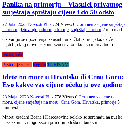
Panika na primorju – Vlasnici privatnog
smještaja spuštaju cijene i do 50 odsto
27 Jula, 2023
Novosti Plus
724 Views
0 Comments
cijene smještaja
na moru
,
ljetovanje
,
odmor
,
primorje
,
smještaj na moru
2 min read
Ostvaruju se upozorenja iskusnih turističkih stručnjaka, da će
najdeblji kraj u ovoj sezoni izvući svi oni koji su u privatnom
Saznaj više
Poslednje vijesti
Region
TURIZAM
Idete na more u Hrvatsku ili Crnu Goru:
Evo kakve vas cijene očekuju ove godine
23 Maja, 2023
Novosti Plus
778 Views
0 Comments
cijene na
moru
,
cijene smještaja na moru
,
Crna Gora
,
Hrvatska
,
primorje
5
min read
Mnogi građani Bosne i Hercegovine polako se spremaju na put ka
hrvatskom i crnogorskom primorju, ali šta ih tamo, u