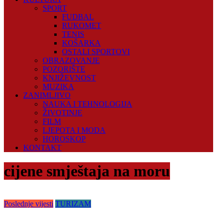
SPORT
FUDBAL
RUKOMET
TENIS
KOŠARKA
OSTALI SPORTOVI
OBRAZOVANJE
POZORIŠTE
KNJIŽEVNOST
MUZIKA
ZANIMLJIVO
NAUKA I TEHNOLOGIJA
ŽIVOTINJE
FILM
LJEPOTA I MODA
HOROSKOP
KONTAKT
cijene smještaja na moru
Poslednje vijesti
TURIZAM