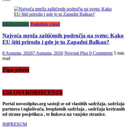
EKOLOGIJA
Poslednje vijesti
Najveća mreža zaštićenih područja na svetu: Kako
EU štiti prirodu i gde je tu Zapadni Balkan?
8 Augusta, 2026
7 Augusta, 2026
Novosti Plus
0 Comments
5 min
read
Zipa photo
USLOVI KORIŠĆENJA
Portal novostiplus.org sastoji se od vlastitih sadržaja, sadržaja
partnera i oglašivača, besplatnih sadržaja , sadržaja kreiranih
od strane posjetilaca , te linkova na vanjske stranice.
IMPRESUM