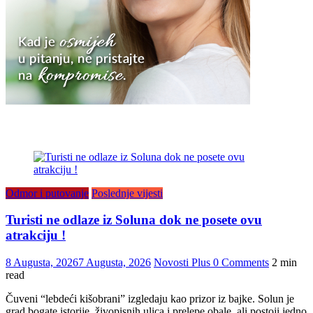
Odmor i putovanje
Poslednje vijesti
Turisti ne odlaze iz Soluna dok ne posete ovu
atrakciju !
8 Augusta, 2026
7 Augusta, 2026
Novosti Plus
0 Comments
2 min
read
Čuveni “lebdeći kišobrani” izgledaju kao prizor iz bajke. Solun je
grad bogate istorije, živopisnih ulica i prelepe obale, ali postoji jedno