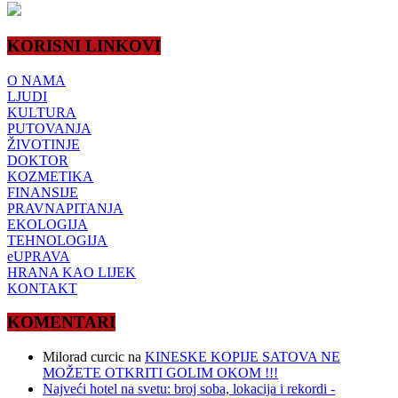
KORISNI LINKOVI
O NAMA
LJUDI
KULTURA
PUTOVANJA
ŽIVOTINJE
DOKTOR
KOZMETIKA
FINANSIJE
PRAVNAPITANJA
EKOLOGIJA
TEHNOLOGIJA
eUPRAVA
HRANA KAO LIJEK
KONTAKT
KOMENTARI
Milorad curcic
na
KINESKE KOPIJE SATOVA NE
MOŽETE OTKRITI GOLIM OKOM !!!
Najveći hotel na svetu: broj soba, lokacija i rekordi -