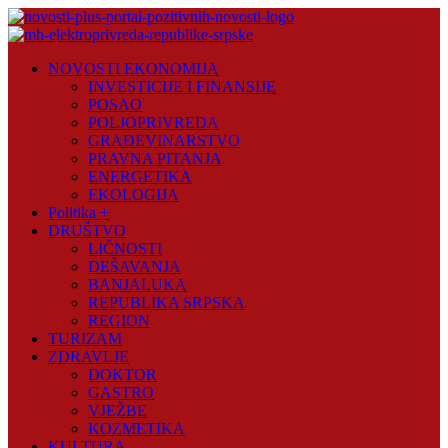
Skip
to
content
Novosti
NOVOSTI EKONOMIJA
Plus
INVESTICIJE I FINANSIJE
POSAO
Portal
POLJOPRIVREDA
pozitivnih
GRAĐEVINARSTVO
vijesti
PRAVNA PITANJA
ENERGETIKA
EKOLOGIJA
Politika +
DRUŠTVO
LIČNOSTI
DEŠAVANJA
BANJALUKA
REPUBLIKA SRPSKA
REGION
TURIZAM
ZDRAVLJE
DOKTOR
GASTRO
VJEŽBE
KOZMETIKA
KULTURA