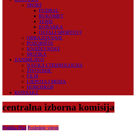
SPORT
FUDBAL
RUKOMET
TENIS
KOŠARKA
OSTALI SPORTOVI
OBRAZOVANJE
POZORIŠTE
KNJIŽEVNOST
MUZIKA
ZANIMLJIVO
NAUKA I TEHNOLOGIJA
ŽIVOTINJE
FILM
LJEPOTA I MODA
HOROSKOP
KONTAKT
centralna izborna komisija
Politika Plus
Poslednje vijesti