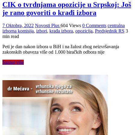
CIK o tvrdnjama opozicije u Srpskoj: Još
je rano govoriti o krađi izbora
7 Oktobra, 2022
Novosti Plus
604 Views
0 Comments
centralna
izborna komisija
,
izbori
,
krađa izbora
,
opozicija
,
Predsjednik RS
3
min read
Peti je dan nakon izbora u BiH i na žalost zbog neizvršavanja
zakonskih obaveza više od 1.000 biračkih odbora nije
Saznaj više