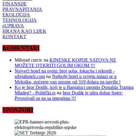
FINANSIJE
PRAVNAPITANJA
EKOLOGIJA
TEHNOLOGIJA
eUPRAVA
HRANA KAO LIJEK
KONTAKT
KOMENTARI
Milorad curcic
na
KINESKE KOPIJE SATOVA NE
MOŽETE OTKRITI GOLIM OKOM !!!
Najveći hotel na svetu: broj soba, lokacija i rekordi -
srbijahoteli.com
na
Najbolji hotel u svijetu nalazi se u
Meksiku, noćenje van sezone od 319 dolara pa naviše !
Ko je Igor Dodik, koji je u Banjaluci ugostio Donalda Trampa
Mlađeg? - Politički.rs
na
Igor Dodik je ultra dobar frajer:
Povezivali su ga sa mnogima !!!
SPONZORI