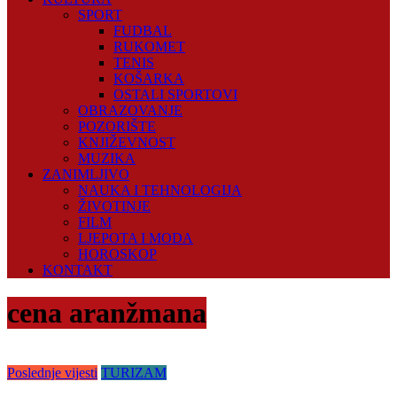
SPORT
FUDBAL
RUKOMET
TENIS
KOŠARKA
OSTALI SPORTOVI
OBRAZOVANJE
POZORIŠTE
KNJIŽEVNOST
MUZIKA
ZANIMLJIVO
NAUKA I TEHNOLOGIJA
ŽIVOTINJE
FILM
LJEPOTA I MODA
HOROSKOP
KONTAKT
cena aranžmana
Poslednje vijesti
TURIZAM