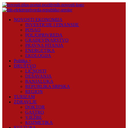
Skip
to
content
Novosti
NOVOSTI EKONOMIJA
Plus
INVESTICIJE I FINANSIJE
POSAO
Portal
POLJOPRIVREDA
pozitivnih
GRAĐEVINARSTVO
vijesti
PRAVNA PITANJA
ENERGETIKA
EKOLOGIJA
Politika +
DRUŠTVO
LIČNOSTI
DEŠAVANJA
BANJALUKA
REPUBLIKA SRPSKA
REGION
TURIZAM
ZDRAVLJE
DOKTOR
GASTRO
VJEŽBE
KOZMETIKA
KULTURA