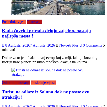
Poslednje vijesti
Putovanja
Kada čovek i priroda deluju zajedno, nastaju
najlepša mesta !
8 Augusta, 2026
7 Augusta, 2026
Novosti Plus
0 Comments
5
min read
Dokaz za to je i obala u ovoj evropskoj zemlji. Iako je kroz dugu
istoriju naše planete prisutno mnoštvo lokacija na kojima
Odmor i putovanje
Poslednje vijesti
Turisti ne odlaze iz Soluna dok ne posete ovu
atrakciju !
8 Augusta, 2026
7 Augusta, 2026
Novosti Plus
0 Comments
2