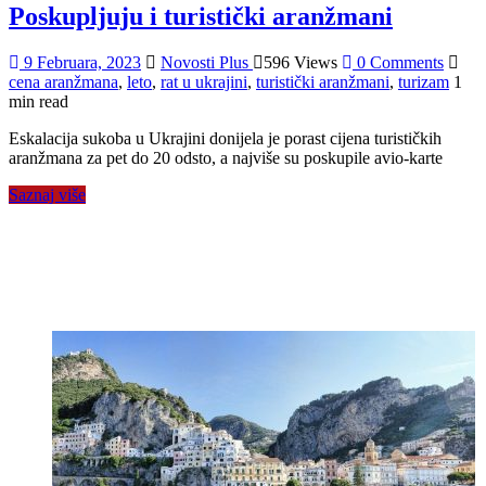
Poskupljuju i turistički aranžmani
9 Februara, 2023
Novosti Plus
596 Views
0 Comments
cena aranžmana
,
leto
,
rat u ukrajini
,
turistički aranžmani
,
turizam
1
min read
Eskalacija sukoba u Ukrajini donijela je porast cijena turističkih
aranžmana za pet do 20 odsto, a najviše su poskupile avio-karte
Saznaj više