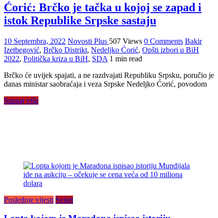
Ćorić: Brčko je tačka u kojoj se zapad i
istok Republike Srpske sastaju
10 Septembra, 2022
Novosti Plus
507 Views
0 Comments
Bakir
Izetbegović
,
Brčko Distrikt
,
Nedeljko Ćorić
,
Opšti izbori u BiH
2022
,
Politička kriza u BiH
,
SDA
1 min read
Brčko će uvijek spajati, a ne razdvajati Republiku Srpsku, poručio je
danas ministar saobraćaja i veza Srpske Nedeljko Ćorić, povodom
Saznaj više
Poslednje vijesti
Svijet