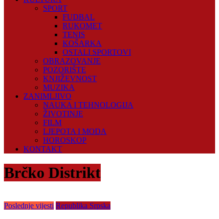
SPORT
FUDBAL
RUKOMET
TENIS
KOŠARKA
OSTALI SPORTOVI
OBRAZOVANJE
POZORIŠTE
KNJIŽEVNOST
MUZIKA
ZANIMLJIVO
NAUKA I TEHNOLOGIJA
ŽIVOTINJE
FILM
LJEPOTA I MODA
HOROSKOP
KONTAKT
Brčko Distrikt
Poslednje vijesti
Republika Srpska