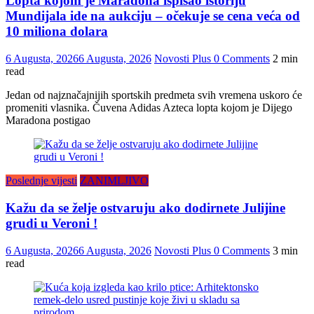
Lopta kojom je Maradona ispisao istoriju
Mundijala ide na aukciju – očekuje se cena veća od
10 miliona dolara
6 Augusta, 2026
6 Augusta, 2026
Novosti Plus
0 Comments
2 min
read
Jedan od najznačajnijih sportskih predmeta svih vremena uskoro će
promeniti vlasnika. Čuvena Adidas Azteca lopta kojom je Dijego
Maradona postigao
Poslednje vijesti
ZANIMLJIVO
Kažu da se želje ostvaruju ako dodirnete Julijine
grudi u Veroni !
6 Augusta, 2026
6 Augusta, 2026
Novosti Plus
0 Comments
3 min
read