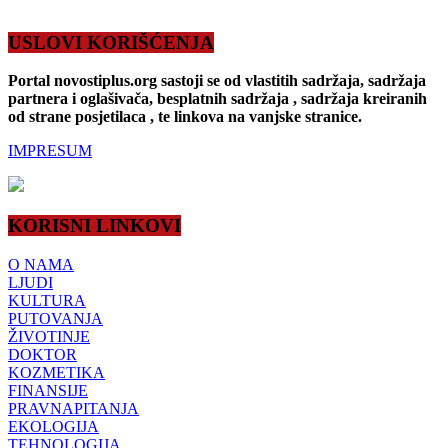
USLOVI KORIŠĆENJA
Portal novostiplus.org sastoji se od vlastitih sadržaja, sadržaja
partnera i oglašivača, besplatnih sadržaja , sadržaja kreiranih
od strane posjetilaca , te linkova na vanjske stranice.
IMPRESUM
KORISNI LINKOVI
O NAMA
LJUDI
KULTURA
PUTOVANJA
ŽIVOTINJE
DOKTOR
KOZMETIKA
FINANSIJE
PRAVNAPITANJA
EKOLOGIJA
TEHNOLOGIJA