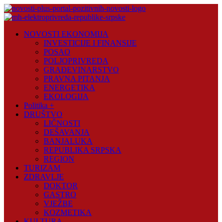
Skip
to
content
Novosti
NOVOSTI EKONOMIJA
Plus
INVESTICIJE I FINANSIJE
POSAO
Portal
POLJOPRIVREDA
pozitivnih
GRAĐEVINARSTVO
vijesti
PRAVNA PITANJA
ENERGETIKA
EKOLOGIJA
Politika +
DRUŠTVO
LIČNOSTI
DEŠAVANJA
BANJALUKA
REPUBLIKA SRPSKA
REGION
TURIZAM
ZDRAVLJE
DOKTOR
GASTRO
VJEŽBE
KOZMETIKA
KULTURA