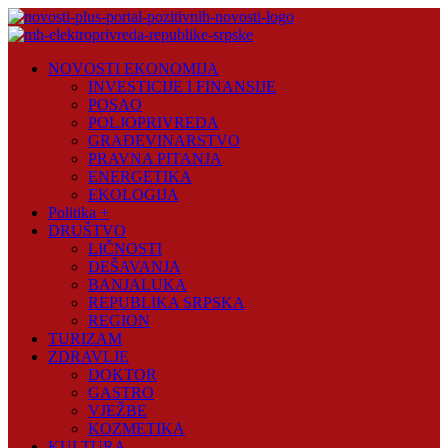
Skip
to
content
Novosti
NOVOSTI EKONOMIJA
Plus
INVESTICIJE I FINANSIJE
POSAO
Portal
POLJOPRIVREDA
pozitivnih
GRAĐEVINARSTVO
vijesti
PRAVNA PITANJA
ENERGETIKA
EKOLOGIJA
Politika +
DRUŠTVO
LIČNOSTI
DEŠAVANJA
BANJALUKA
REPUBLIKA SRPSKA
REGION
TURIZAM
ZDRAVLJE
DOKTOR
GASTRO
VJEŽBE
KOZMETIKA
KULTURA