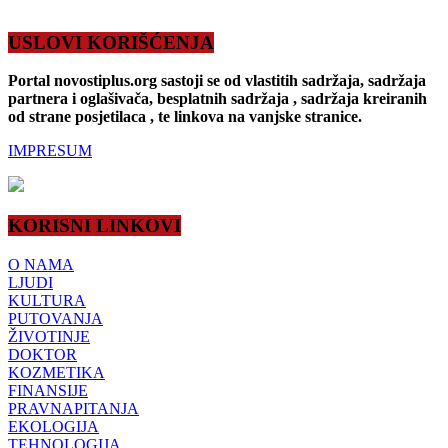
USLOVI KORIŠĆENJA
Portal novostiplus.org sastoji se od vlastitih sadržaja, sadržaja
partnera i oglašivača, besplatnih sadržaja , sadržaja kreiranih
od strane posjetilaca , te linkova na vanjske stranice.
IMPRESUM
KORISNI LINKOVI
O NAMA
LJUDI
KULTURA
PUTOVANJA
ŽIVOTINJE
DOKTOR
KOZMETIKA
FINANSIJE
PRAVNAPITANJA
EKOLOGIJA
TEHNOLOGIJA