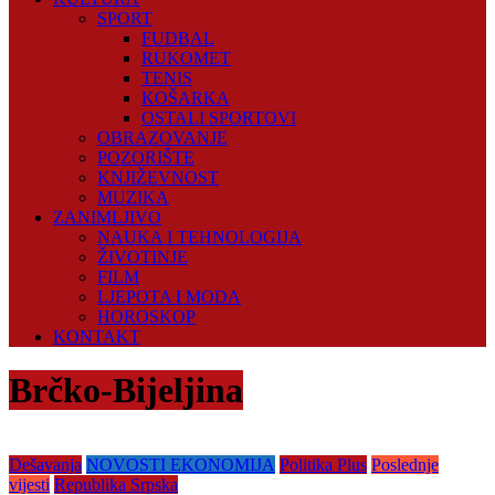
SPORT
FUDBAL
RUKOMET
TENIS
KOŠARKA
OSTALI SPORTOVI
OBRAZOVANJE
POZORIŠTE
KNJIŽEVNOST
MUZIKA
ZANIMLJIVO
NAUKA I TEHNOLOGIJA
ŽIVOTINJE
FILM
LJEPOTA I MODA
HOROSKOP
KONTAKT
Brčko-Bijeljina
Dešavanja
NOVOSTI EKONOMIJA
Politika Plus
Poslednje
vijesti
Republika Srpska