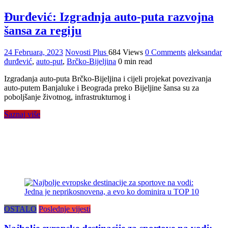
Đurđević: Izgradnja auto-puta razvojna
šansa za regiju
24 Februara, 2023
Novosti Plus
684 Views
0 Comments
aleksandar
đurđević
,
auto-put
,
Brčko-Bijeljina
0 min read
Izgradanja auto-puta Brčko-Bijeljina i cijeli projekat povezivanja
auto-putem Banjaluke i Beograda preko Bijeljine šansa su za
poboljšanje životnog, infrastrukturnog i
Saznaj više
OSTALO
Poslednje vijesti