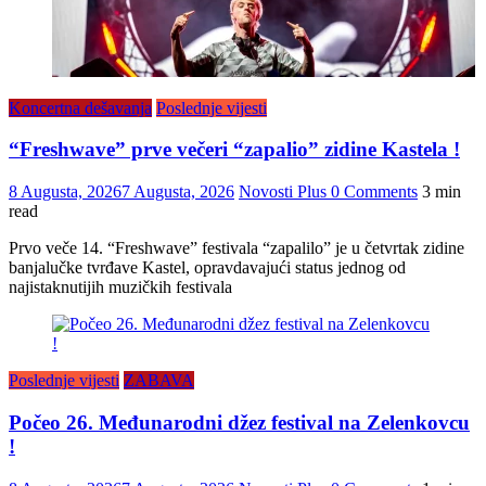
Koncertna dešavanja
Poslednje vijesti
“Freshwave” prve večeri “zapalio” zidine Kastela !
8 Augusta, 2026
7 Augusta, 2026
Novosti Plus
0 Comments
3 min
read
Prvo veče 14. “Freshwave” festivala “zapalilo” je u četvrtak zidine
banjalučke tvrđave Kastel, opravdavajući status jednog od
najistaknutijih muzičkih festivala
Poslednje vijesti
ZABAVA
Počeo 26. Međunarodni džez festival na Zelenkovcu
!