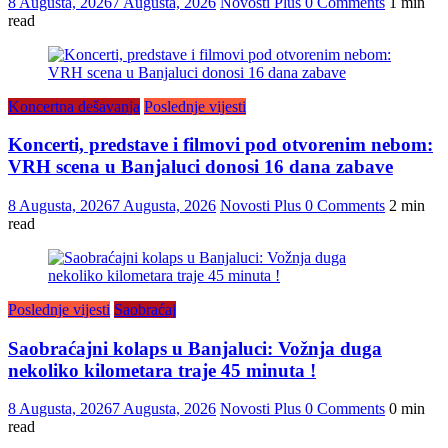
8 Augusta, 2026
7 Augusta, 2026
Novosti Plus
0 Comments
1 min
read
Koncertna dešavanja
Poslednje vijesti
Koncerti, predstave i filmovi pod otvorenim nebom:
VRH scena u Banjaluci donosi 16 dana zabave
8 Augusta, 2026
7 Augusta, 2026
Novosti Plus
0 Comments
2 min
read
Poslednje vijesti
Saobraćaj
Saobraćajni kolaps u Banjaluci: Vožnja duga
nekoliko kilometara traje 45 minuta !
8 Augusta, 2026
7 Augusta, 2026
Novosti Plus
0 Comments
0 min
read