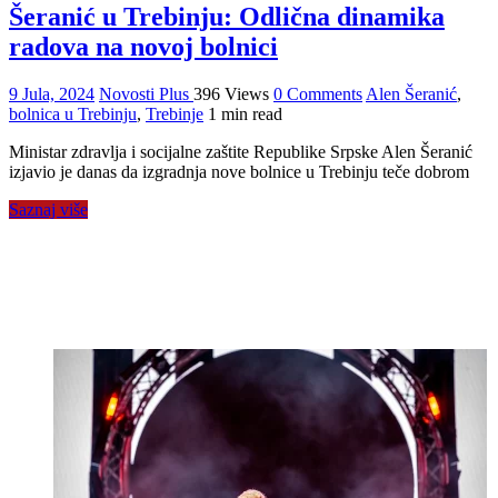
Šeranić u Trebinju: Odlična dinamika
radova na novoj bolnici
9 Jula, 2024
Novosti Plus
396 Views
0 Comments
Alen Šeranić
,
bolnica u Trebinju
,
Trebinje
1 min read
Ministar zdravlja i socijalne zaštite Republike Srpske Alen Šeranić
izjavio je danas da izgradnja nove bolnice u Trebinju teče dobrom
Saznaj više