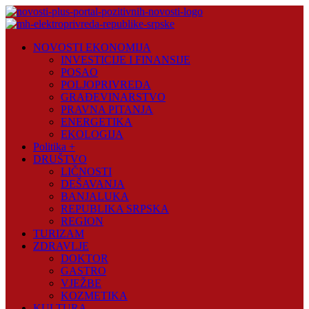
Skip
to
content
Novosti
NOVOSTI EKONOMIJA
Plus
INVESTICIJE I FINANSIJE
POSAO
Portal
POLJOPRIVREDA
pozitivnih
GRAĐEVINARSTVO
vijesti
PRAVNA PITANJA
ENERGETIKA
EKOLOGIJA
Politika +
DRUŠTVO
LIČNOSTI
DEŠAVANJA
BANJALUKA
REPUBLIKA SRPSKA
REGION
TURIZAM
ZDRAVLJE
DOKTOR
GASTRO
VJEŽBE
KOZMETIKA
KULTURA