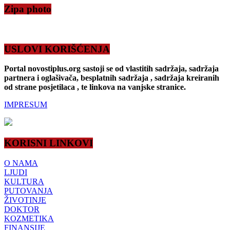
Zipa photo
USLOVI KORIŠĆENJA
Portal novostiplus.org sastoji se od vlastitih sadržaja, sadržaja
partnera i oglašivača, besplatnih sadržaja , sadržaja kreiranih
od strane posjetilaca , te linkova na vanjske stranice.
IMPRESUM
KORISNI LINKOVI
O NAMA
LJUDI
KULTURA
PUTOVANJA
ŽIVOTINJE
DOKTOR
KOZMETIKA
FINANSIJE