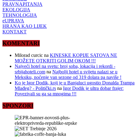
PRAVNAPITANJA
EKOLOGIJA
TEHNOLOGIJA
eUPRAVA
HRANA KAO LIJEK
KONTAKT
KOMENTARI
Milorad curcic
na
KINESKE KOPIJE SATOVA NE
MOŽETE OTKRITI GOLIM OKOM !!!
Najveći hotel na svetu: broj soba, lokacija i rekordi -
srbijahoteli.com
na
Najbolji hotel u svijetu nalazi se u
Meksiku, noćenje van sezone od 319 dolara pa naviše !
Ko je Igor Dodik, koji je u Banjaluci ugostio Donalda Trampa
Mlađeg? - Politički.rs
na
Igor Dodik je ultra dobar frajer:
Povezivali su ga sa mnogima !!!
SPONZORI