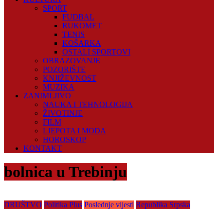
SPORT
FUDBAL
RUKOMET
TENIS
KOŠARKA
OSTALI SPORTOVI
OBRAZOVANJE
POZORIŠTE
KNJIŽEVNOST
MUZIKA
ZANIMLJIVO
NAUKA I TEHNOLOGIJA
ŽIVOTINJE
FILM
LJEPOTA I MODA
HOROSKOP
KONTAKT
bolnica u Trebinju
DRUŠTVO
Politika Plus
Poslednje vijesti
Republika Srpska