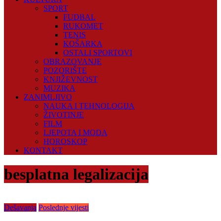
SPORT
FUDBAL
RUKOMET
TENIS
KOŠARKA
OSTALI SPORTOVI
OBRAZOVANJE
POZORIŠTE
KNJIŽEVNOST
MUZIKA
ZANIMLJIVO
NAUKA I TEHNOLOGIJA
ŽIVOTINJE
FILM
LJEPOTA I MODA
HOROSKOP
KONTAKT
besplatna legalizacija
Dešavanja
Poslednje vijesti