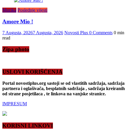
Muzika
Poslednje vijesti
Amore Mio !
7 Augusta, 2026
7 Augusta, 2026
Novosti Plus
0 Comments
0 min
read
Zipa photo
USLOVI KORIŠĆENJA
Portal novostiplus.org sastoji se od vlastitih sadržaja, sadržaja
partnera i oglašivača, besplatnih sadržaja , sadržaja kreiranih
od strane posjetilaca , te linkova na vanjske stranice.
IMPRESUM
KORISNI LINKOVI