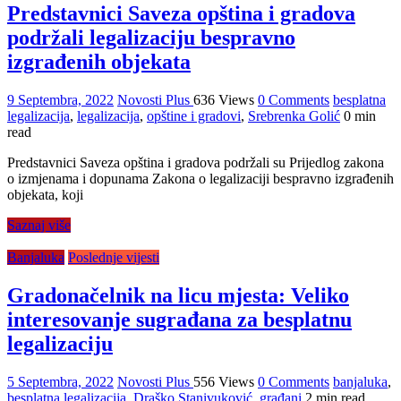
Predstavnici Saveza opština i gradova
podržali legalizaciju bespravno
izgrađenih objekata
9 Septembra, 2022
Novosti Plus
636 Views
0 Comments
besplatna
legalizacija
,
legalizacija
,
opštine i gradovi
,
Srebrenka Golić
0 min
read
Predstavnici Saveza opština i gradova podržali su Prijedlog zakona
o izmjenama i dopunama Zakona o legalizaciji bespravno izgrađenih
objekata, koji
Saznaj više
Banjaluka
Poslednje vijesti
Gradonačelnik na licu mjesta: Veliko
interesovanje sugrađana za besplatnu
legalizaciju
5 Septembra, 2022
Novosti Plus
556 Views
0 Comments
banjaluka
,
besplatna legalizacija
,
Draško Stanivuković
,
građani
2 min read