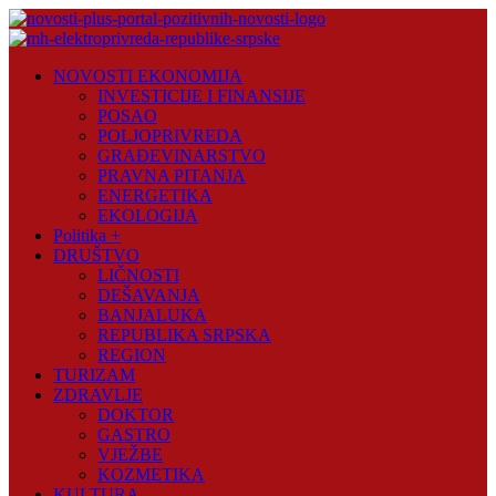
Skip
to
content
Novosti
NOVOSTI EKONOMIJA
Plus
INVESTICIJE I FINANSIJE
POSAO
Portal
POLJOPRIVREDA
pozitivnih
GRAĐEVINARSTVO
vijesti
PRAVNA PITANJA
ENERGETIKA
EKOLOGIJA
Politika +
DRUŠTVO
LIČNOSTI
DEŠAVANJA
BANJALUKA
REPUBLIKA SRPSKA
REGION
TURIZAM
ZDRAVLJE
DOKTOR
GASTRO
VJEŽBE
KOZMETIKA
KULTURA