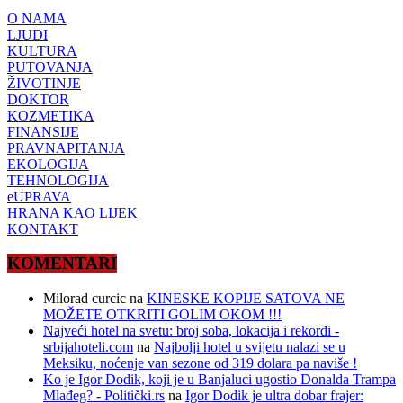
O NAMA
LJUDI
KULTURA
PUTOVANJA
ŽIVOTINJE
DOKTOR
KOZMETIKA
FINANSIJE
PRAVNAPITANJA
EKOLOGIJA
TEHNOLOGIJA
eUPRAVA
HRANA KAO LIJEK
KONTAKT
KOMENTARI
Milorad curcic
na
KINESKE KOPIJE SATOVA NE
MOŽETE OTKRITI GOLIM OKOM !!!
Najveći hotel na svetu: broj soba, lokacija i rekordi -
srbijahoteli.com
na
Najbolji hotel u svijetu nalazi se u
Meksiku, noćenje van sezone od 319 dolara pa naviše !
Ko je Igor Dodik, koji je u Banjaluci ugostio Donalda Trampa
Mlađeg? - Politički.rs
na
Igor Dodik je ultra dobar frajer: