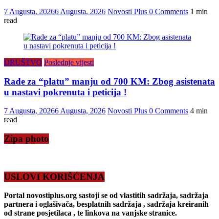
7 Augusta, 2026
6 Augusta, 2026
Novosti Plus
0 Comments
1 min
read
DRUŠTVO
Poslednje vijesti
Rade za “platu” manju od 700 KM: Zbog asistenata
u nastavi pokrenuta i peticija !
7 Augusta, 2026
6 Augusta, 2026
Novosti Plus
0 Comments
4 min
read
Zipa photo
USLOVI KORIŠĆENJA
Portal novostiplus.org sastoji se od vlastitih sadržaja, sadržaja
partnera i oglašivača, besplatnih sadržaja , sadržaja kreiranih
od strane posjetilaca , te linkova na vanjske stranice.