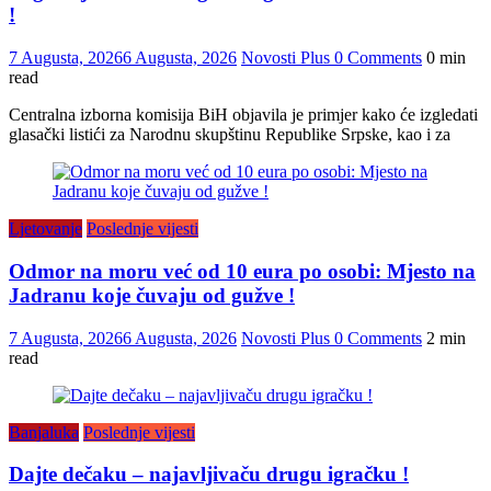
!
7 Augusta, 2026
6 Augusta, 2026
Novosti Plus
0 Comments
0 min
read
Centralna izborna komisija BiH objavila je primjer kako će izgledati
glasački listići za Narodnu skupštinu Republike Srpske, kao i za
Ljetovanje
Poslednje vijesti
Odmor na moru već od 10 eura po osobi: Mjesto na
Jadranu koje čuvaju od gužve !
7 Augusta, 2026
6 Augusta, 2026
Novosti Plus
0 Comments
2 min
read
Banjaluka
Poslednje vijesti
Dajte dečaku – najavljivaču drugu igračku !