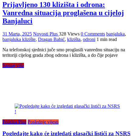
Prijavljeno 130 klizišta i odrona:
Vanredna situacija proglašena u cijeloj
Banjaluci
31 Marta, 2025
Novosti Plus
328 Views
0 Comments
banjaluka
,
banjaluka klizište
,
Dragan Babić
,
klizišta
,
odroni
1 min read
Na telefonskoj sjednici juče smo proglasili vanrednu situaciju na
teritoriji cijelog grada zbog odrona i klizišta, a do čije pojave
Saznaj više
Politika Plus
Poslednje vijesti
Pogledajte kako će izgledati glasački listići za NSRS