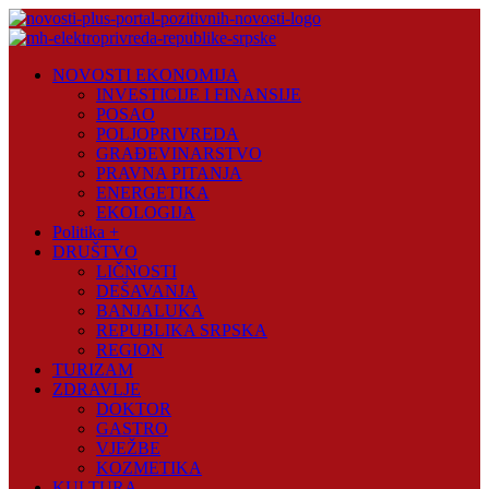
Skip
to
content
Novosti
NOVOSTI EKONOMIJA
Plus
INVESTICIJE I FINANSIJE
POSAO
Portal
POLJOPRIVREDA
pozitivnih
GRAĐEVINARSTVO
vijesti
PRAVNA PITANJA
ENERGETIKA
EKOLOGIJA
Politika +
DRUŠTVO
LIČNOSTI
DEŠAVANJA
BANJALUKA
REPUBLIKA SRPSKA
REGION
TURIZAM
ZDRAVLJE
DOKTOR
GASTRO
VJEŽBE
KOZMETIKA
KULTURA