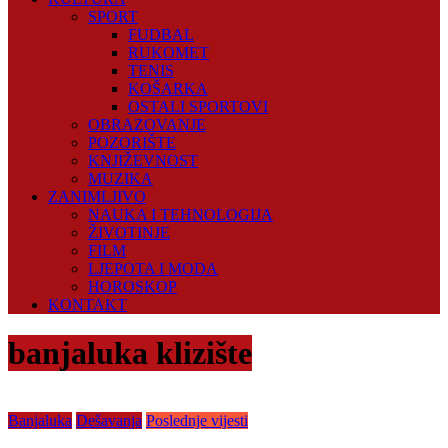
SPORT
FUDBAL
RUKOMET
TENIS
KOŠARKA
OSTALI SPORTOVI
OBRAZOVANJE
POZORIŠTE
KNJIŽEVNOST
MUZIKA
ZANIMLJIVO
NAUKA I TEHNOLOGIJA
ŽIVOTINJE
FILM
LJEPOTA I MODA
HOROSKOP
KONTAKT
banjaluka klizište
Banjaluka
Dešavanja
Poslednje vijesti