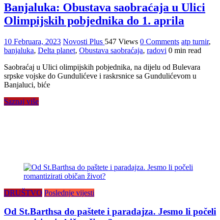
Banjaluka: Obustava saobraćaja u Ulici
Olimpijskih pobjednika do 1. aprila
10 Februara, 2023
Novosti Plus
547 Views
0 Comments
atp turnir
,
banjaluka
,
Delta planet
,
Obustava saobraćaja
,
radovi
0 min read
Saobraćaj u Ulici olimpijskih pobjednika, na dijelu od Bulevara
srpske vojske do Gundulićeve i raskrsnice sa Gundulićevom u
Banjaluci, biće
Saznaj više
DRUŠTVO
Poslednje vijesti
Od St.Barthsa do paštete i paradajza. Jesmo li počeli