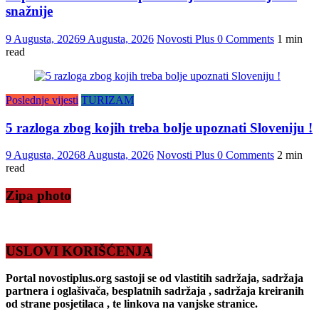
snažnije
9 Augusta, 2026
9 Augusta, 2026
Novosti Plus
0 Comments
1 min
read
Poslednje vijesti
TURIZAM
5 razloga zbog kojih treba bolje upoznati Sloveniju !
9 Augusta, 2026
8 Augusta, 2026
Novosti Plus
0 Comments
2 min
read
Zipa photo
USLOVI KORIŠĆENJA
Portal novostiplus.org sastoji se od vlastitih sadržaja, sadržaja
partnera i oglašivača, besplatnih sadržaja , sadržaja kreiranih
od strane posjetilaca , te linkova na vanjske stranice.