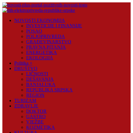
Skip
to
content
Novosti
NOVOSTI EKONOMIJA
Plus
INVESTICIJE I FINANSIJE
POSAO
Portal
POLJOPRIVREDA
pozitivnih
GRAĐEVINARSTVO
vijesti
PRAVNA PITANJA
ENERGETIKA
EKOLOGIJA
Politika +
DRUŠTVO
LIČNOSTI
DEŠAVANJA
BANJALUKA
REPUBLIKA SRPSKA
REGION
TURIZAM
ZDRAVLJE
DOKTOR
GASTRO
VJEŽBE
KOZMETIKA
KULTURA