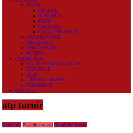
SPORT
FUDBAL
RUKOMET
TENIS
KOŠARKA
OSTALI SPORTOVI
OBRAZOVANJE
POZORIŠTE
KNJIŽEVNOST
MUZIKA
ZANIMLJIVO
NAUKA I TEHNOLOGIJA
ŽIVOTINJE
FILM
LJEPOTA I MODA
HOROSKOP
KONTAKT
atp turnir
Banjaluka
Poslednje vijesti
Republika Srpska