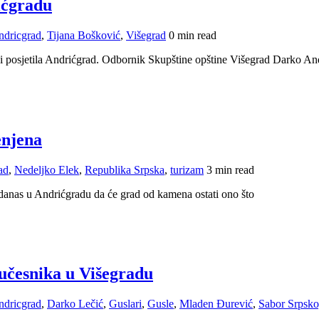
rićgradu
ndricgrad
,
Tijana Bošković
,
Višegrad
0 min read
 i posjetila Andrićgrad. Odbornik Skupštine opštine Višegrad Darko And
enjena
ad
,
Nedeljko Elek
,
Republika Srpska
,
turizam
3 min read
danas u Andrićgradu da će grad od kamena ostati ono što
 učesnika u Višegradu
ndricgrad
,
Darko Lečić
,
Guslari
,
Gusle
,
Mladen Đurević
,
Sabor Srpsko