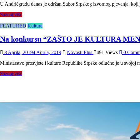
U Andrićgradu danas je održan Sabor Srpskog izvornog pjevanja, koji j
Saznaj više
FEATURED
Kultura
Na konkursu “ZAŠTO JE KULTURA MENI 
3 Aprila, 2019
4 Aprila, 2019
Novosti Plus
491 Views
0 Comm
Ministarstvo prosvjete i kulture Republike Srpske odlučno je u svojoj m
Saznaj više