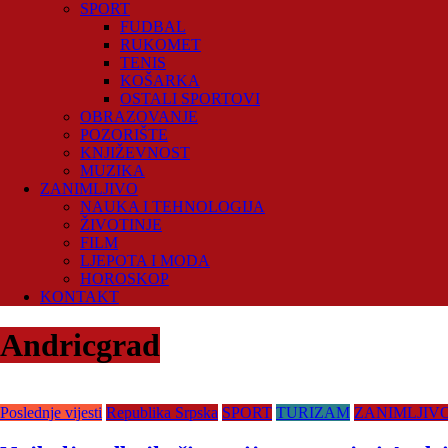
SPORT
FUDBAL
RUKOMET
TENIS
KOŠARKA
OSTALI SPORTOVI
OBRAZOVANJE
POZORIŠTE
KNJIŽEVNOST
MUZIKA
ZANIMLJIVO
NAUKA I TEHNOLOGIJA
ŽIVOTINJE
FILM
LJEPOTA I MODA
HOROSKOP
KONTAKT
Andricgrad
Poslednje vijesti
Republika Srpska
SPORT
TURIZAM
ZANIMLJIV