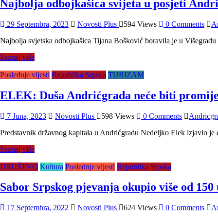
Najbolja odbojkašica svijeta u posjeti And
29 Septembra, 2023
Novosti Plus
594 Views
0 Comments
A
Najbolja svjetska odbojkašica Tijana Bošković boravila je u Višegradu
Saznaj više
Poslednje vijesti
Republika Srpska
TURIZAM
ELEK: Duša Andrićgrada neće biti promij
7 Juna, 2023
Novosti Plus
598 Views
0 Comments
Andricgr
Predstavnik državnog kapitala u Andrićgradu Nedeljko Elek izjavio je 
Saznaj više
DRUŠTVO
Kultura
Poslednje vijesti
Republika Srpska
Sabor Srpskog pjevanja okupio više od 150
17 Septembra, 2022
Novosti Plus
624 Views
0 Comments
A