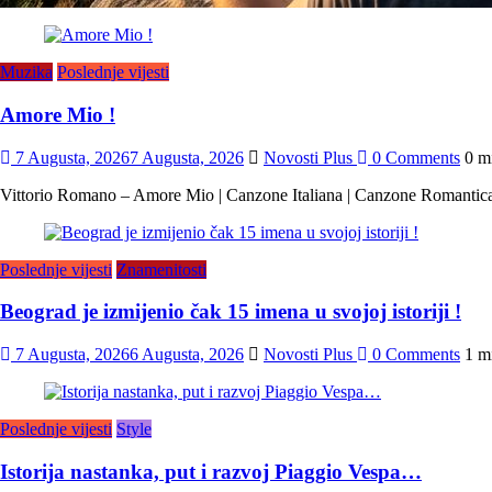
Muzika
Poslednje vijesti
Amore Mio !
7 Augusta, 2026
7 Augusta, 2026
Novosti Plus
0 Comments
0 m
Vittorio Romano – Amore Mio | Canzone Italiana | Canzone Romantic
Poslednje vijesti
Znamenitosti
Beograd je izmijenio čak 15 imena u svojoj istoriji !
7 Augusta, 2026
6 Augusta, 2026
Novosti Plus
0 Comments
1 m
Poslednje vijesti
Style
Istorija nastanka, put i razvoj Piaggio Vespa…