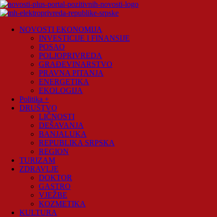
Skip
to
content
Novosti
NOVOSTI EKONOMIJA
Plus
INVESTICIJE I FINANSIJE
POSAO
Portal
POLJOPRIVREDA
pozitivnih
GRAĐEVINARSTVO
vijesti
PRAVNA PITANJA
ENERGETIKA
EKOLOGIJA
Politika +
DRUŠTVO
LIČNOSTI
DEŠAVANJA
BANJALUKA
REPUBLIKA SRPSKA
REGION
TURIZAM
ZDRAVLJE
DOKTOR
GASTRO
VJEŽBE
KOZMETIKA
KULTURA