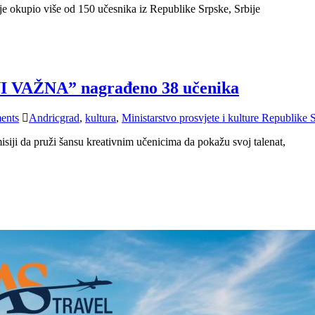
e okupio više od 150 učesnika iz Republike Srpske, Srbije
VAŽNA” nagrađeno 38 učenika
ents
Andricgrad
,
kultura
,
Ministarstvo prosvjete i kulture Republike 
isiji da pruži šansu kreativnim učenicima da pokažu svoj talenat,