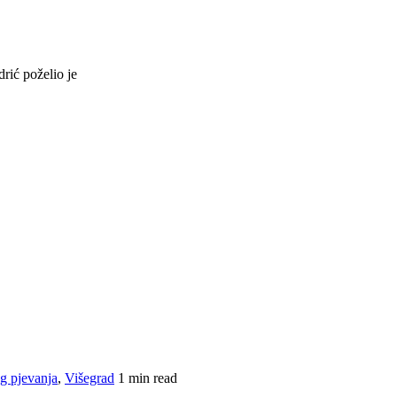
rić poželio je
g pjevanja
,
Višegrad
1 min read