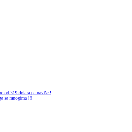
ne od 319 dolara pa naviše !
 ga sa mnogima !!!