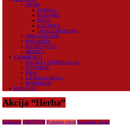
SPORT
FUDBAL
RUKOMET
TENIS
KOŠARKA
OSTALI SPORTOVI
OBRAZOVANJE
POZORIŠTE
KNJIŽEVNOST
MUZIKA
ZANIMLJIVO
NAUKA I TEHNOLOGIJA
ŽIVOTINJE
FILM
LJEPOTA I MODA
HOROSKOP
KONTAKT
Akcija “Herba”
Dešavanja
DRUŠTVO
Poslednje vijesti
Republika Srpska