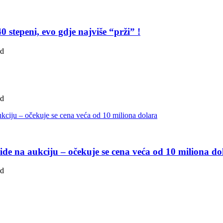
0 stepeni, evo gdje najviše “prži” !
ad
ad
de na aukciju – očekuje se cena veća od 10 miliona do
ad