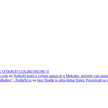
 OTKRITI GOLIM OKOM !!!
li.com
na
Najbolji hotel u svijetu nalazi se u Meksiku, noćenje van sezo
lađeg? - Politički.rs
na
Igor Dodik je ultra dobar frajer: Povezivali su