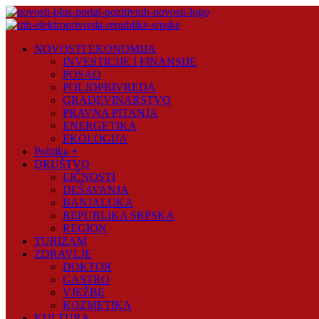
Skip
to
content
Novosti
NOVOSTI EKONOMIJA
Plus
INVESTICIJE I FINANSIJE
POSAO
Portal
POLJOPRIVREDA
pozitivnih
GRAĐEVINARSTVO
vijesti
PRAVNA PITANJA
ENERGETIKA
EKOLOGIJA
Politika +
DRUŠTVO
LIČNOSTI
DEŠAVANJA
BANJALUKA
REPUBLIKA SRPSKA
REGION
TURIZAM
ZDRAVLJE
DOKTOR
GASTRO
VJEŽBE
KOZMETIKA
KULTURA