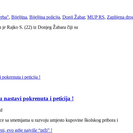
erba"
,
Bijeljina
,
Bijeljina policija
,
Donji Žabar
,
MUP RS
,
Zaplijena dro
 je Rajko S. (22) iz Donjeg Žabara čiji su
nastavi pokrenuta i peticija !
ad
ece sa smetnjama u razvoju umjesto kupovine školskog pribora i