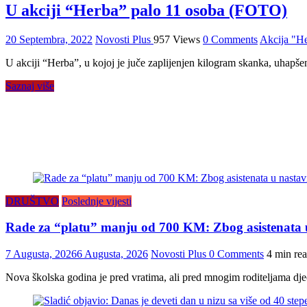
U akciji “Herba” palo 11 osoba (FOTO)
20 Septembra, 2022
Novosti Plus
957 Views
0 Comments
Akcija "H
U akciji “Herba”, u kojoj je juče zaplijenjen kilogram skanka, uhapšen
Saznaj više
DRUŠTVO
Poslednje vijesti
Rade za “platu” manju od 700 KM: Zbog asistenata u 
7 Augusta, 2026
6 Augusta, 2026
Novosti Plus
0 Comments
4 min re
Nova školska godina je pred vratima, ali pred mnogim roditeljama dj