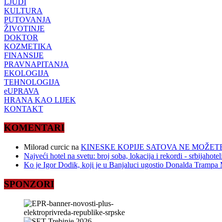
LJUDI
KULTURA
PUTOVANJA
ŽIVOTINJE
DOKTOR
KOZMETIKA
FINANSIJE
PRAVNAPITANJA
EKOLOGIJA
TEHNOLOGIJA
eUPRAVA
HRANA KAO LIJEK
KONTAKT
KOMENTARI
Milorad curcic
na
KINESKE KOPIJE SATOVA NE MOŽETE
Najveći hotel na svetu: broj soba, lokacija i rekordi - srbijahote
Ko je Igor Dodik, koji je u Banjaluci ugostio Donalda Trampa M
SPONZORI