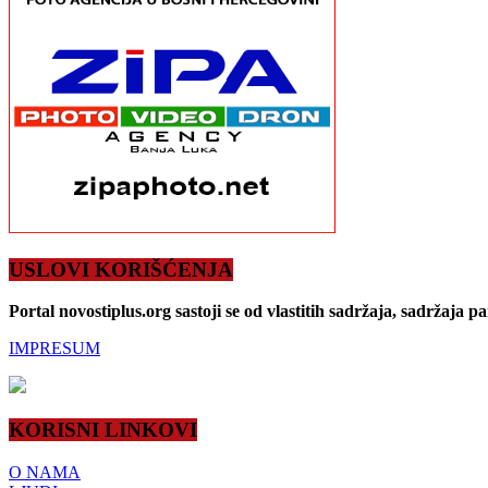
USLOVI KORIŠĆENJA
Portal novostiplus.org sastoji se od vlastitih sadržaja, sadržaja p
IMPRESUM
KORISNI LINKOVI
O NAMA