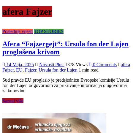
afera Fajzer
Poslednje vijesti
TOP STORIES
Afera “Fajzergejt”: Ursula fon der Lajen
proglašena krivom
14 Maja, 2025
Novosti Plus
378 Views
0 Comments
afera
Fajzer
,
EU
,
Fajzer
,
Ursula fon der Lajen
1 min read
Sud pravde EU proglasio je predsjednicu Evropske komisije Usrulu
fon der Lajen odgovornom za prikrivanje informacija o ugovorima
za kupovinu
Saznaj više