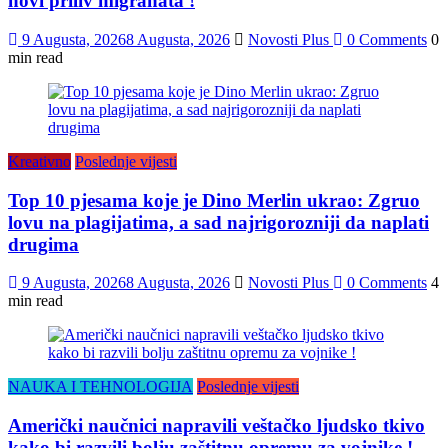
novi priliv migranata !
9 Augusta, 2026
8 Augusta, 2026
Novosti Plus
0 Comments
0
min read
Kreativno
Poslednje vijesti
Top 10 pjesama koje je Dino Merlin ukrao: Zgruo
lovu na plagijatima, a sad najrigorozniji da naplati
drugima
9 Augusta, 2026
8 Augusta, 2026
Novosti Plus
0 Comments
4
min read
NAUKA I TEHNOLOGIJA
Poslednje vijesti
Američki naučnici napravili veštačko ljudsko tkivo
kako bi razvili bolju zaštitnu opremu za vojnike !