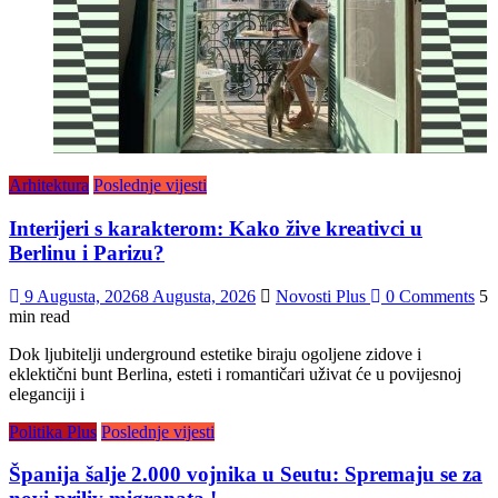
Arhitektura
Poslednje vijesti
Interijeri s karakterom: Kako žive kreativci u
Berlinu i Parizu?
9 Augusta, 2026
8 Augusta, 2026
Novosti Plus
0 Comments
5
min read
Dok ljubitelji underground estetike biraju ogoljene zidove i
eklektični bunt Berlina, esteti i romantičari uživat će u povijesnoj
eleganciji i
Politika Plus
Poslednje vijesti
Španija šalje 2.000 vojnika u Seutu: Spremaju se za