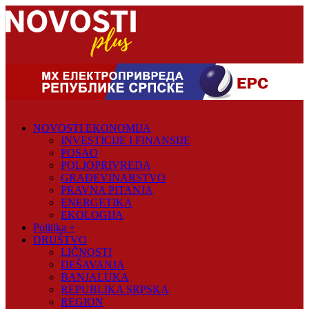
Skip
to
content
Novosti
Plus
Portal
NOVOSTI EKONOMIJA
pozitivnih
INVESTICIJE I FINANSIJE
vijesti
POSAO
POLJOPRIVREDA
GRAĐEVINARSTVO
PRAVNA PITANJA
ENERGETIKA
EKOLOGIJA
Politika +
DRUŠTVO
LIČNOSTI
DEŠAVANJA
BANJALUKA
REPUBLIKA SRPSKA
REGION