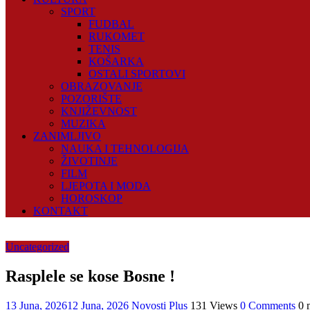
SPORT
FUDBAL
RUKOMET
TENIS
KOŠARKA
OSTALI SPORTOVI
OBRAZOVANJE
POZORIŠTE
KNJIŽEVNOST
MUZIKA
ZANIMLJIVO
NAUKA I TEHNOLOGIJA
ŽIVOTINJE
FILM
LJEPOTA I MODA
HOROSKOP
KONTAKT
Uncategorized
Rasplele se kose Bosne !
13 Juna, 2026
12 Juna, 2026
Novosti Plus
131 Views
0 Comments
0 