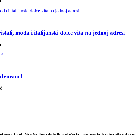
ad
tali, moda i italijanski dolce vita na jednoj adresi
ad
 dvorane!
ad
artnera i oglašivača, besplatnih sadržaja , sadržaja kreiranih od stra