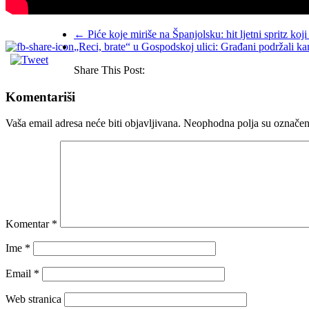
←
Piće koje miriše na Španjolsku: hit ljetni spritz koj
„Reci, brate“ u Gospodskoj ulici: Građani podržali k
Share This Post:
Komentariši
Vaša email adresa neće biti objavljivana.
Neophodna polja su označe
Komentar
*
Ime
*
Email
*
Web stranica