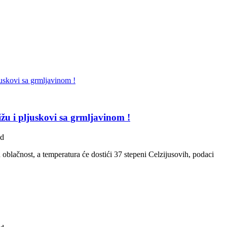
žu i pljuskovi sa grmljavinom !
ad
blačnost, a temperatura će dostići 37 stepeni Celzijusovih, podaci