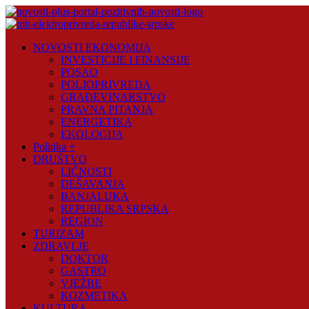
Skip
to
content
Novosti
NOVOSTI EKONOMIJA
Plus
INVESTICIJE I FINANSIJE
POSAO
Portal
POLJOPRIVREDA
pozitivnih
GRAĐEVINARSTVO
vijesti
PRAVNA PITANJA
ENERGETIKA
EKOLOGIJA
Politika +
DRUŠTVO
LIČNOSTI
DEŠAVANJA
BANJALUKA
REPUBLIKA SRPSKA
REGION
TURIZAM
ZDRAVLJE
DOKTOR
GASTRO
VJEŽBE
KOZMETIKA
KULTURA