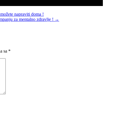
i možete napraviti doma !
ampanju za mentalno zdravlje !
→
na sa
*