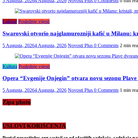
5 Augusta, 2026
4 Augusta, 2026
Novosti Plus
0 Comments
0 min re
Luksuz
Poslednje vijesti
Swarovski otvorio najglamurozniji kafić u Milanu: kris
5 Augusta, 2026
4 Augusta, 2026
Novosti Plus
0 Comments
2 min re
Kultura
Poslednje vijesti
Opera “Evgenije Onjegin” otvara novu sezonu Plave
5 Augusta, 2026
4 Augusta, 2026
Novosti Plus
0 Comments
1 min re
Zipa photo
USLOVI KORIŠĆENJA
Portal novostiplus.org sastoji se od vlastitih sadržaja, sadržaja p