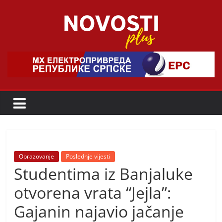
Skip
to
content
Novosti
Plus
P
o
r
t
a
Obrazovanje
Poslednje vijesti
Studentima iz Banjaluke
l
p
otvorena vrata “Jejla”:
o
Gajanin najavio jačanje
z