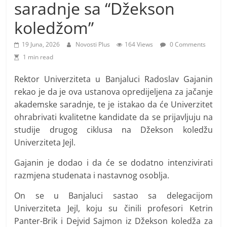
i
saradnje sa “Džekson
t
koledžom”
i
v
19 Juna, 2026
Novosti Plus
164 Views
0 Comments
1 min read
n
i
Rektor Univerziteta u Banjaluci Radoslav Gajanin
h
rekao je da je ova ustanova opredijeljena za jačanje
v
akademske saradnje, te je istakao da će Univerzitet
i
ohrabrivati kvalitetne kandidate da se prijavljuju na
studije drugog ciklusa na Džekson koledžu
j
Univerziteta Jejl.
e
s
Gajanin je dodao i da će se dodatno intenzivirati
t
razmjena studenata i nastavnog osoblja.
i
On se u Banjaluci sastao sa delegacijom
Univerziteta Jejl, koju su činili profesori Ketrin
Panter-Brik i Dejvid Sajmon iz Džekson koledža za