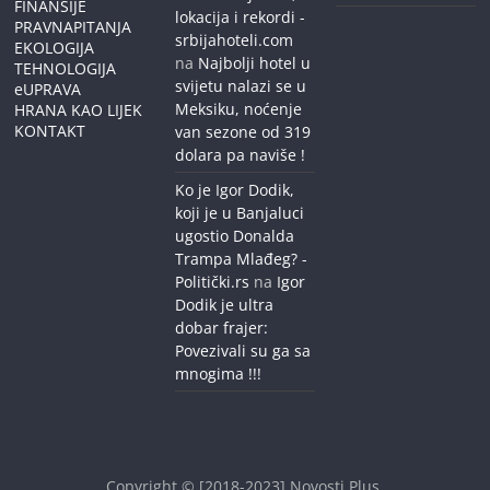
FINANSIJE
lokacija i rekordi -
PRAVNAPITANJA
srbijahoteli.com
EKOLOGIJA
na
Najbolji hotel u
TEHNOLOGIJA
svijetu nalazi se u
eUPRAVA
Meksiku, noćenje
HRANA KAO LIJEK
KONTAKT
van sezone od 319
dolara pa naviše !
Ko je Igor Dodik,
koji je u Banjaluci
ugostio Donalda
Trampa Mlađeg? -
Politički.rs
na
Igor
Dodik je ultra
dobar frajer:
Povezivali su ga sa
mnogima !!!
Copyright © [2018-2023]
Novosti Plus
.