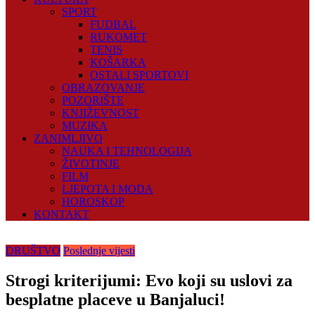
SPORT
FUDBAL
RUKOMET
TENIS
KOŠARKA
OSTALI SPORTOVI
OBRAZOVANJE
POZORIŠTE
KNJIŽEVNOST
MUZIKA
ZANIMLJIVO
NAUKA I TEHNOLOGIJA
ŽIVOTINJE
FILM
LJEPOTA I MODA
HOROSKOP
KONTAKT
DRUŠTVO
Poslednje vijesti
Strogi kriterijumi: Evo koji su uslovi za
besplatne placeve u Banjaluci!