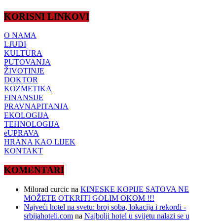
KORISNI LINKOVI
O NAMA
LJUDI
KULTURA
PUTOVANJA
ŽIVOTINJE
DOKTOR
KOZMETIKA
FINANSIJE
PRAVNAPITANJA
EKOLOGIJA
TEHNOLOGIJA
eUPRAVA
HRANA KAO LIJEK
KONTAKT
KOMENTARI
Milorad curcic
na
KINESKE KOPIJE SATOVA NE
MOŽETE OTKRITI GOLIM OKOM !!!
Najveći hotel na svetu: broj soba, lokacija i rekordi -
srbijahoteli.com
na
Najbolji hotel u svijetu nalazi se u