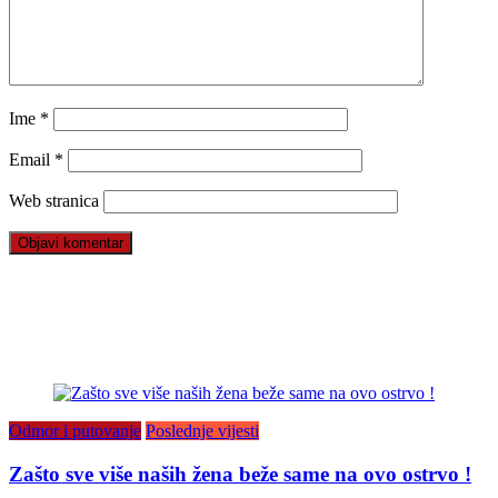
Ime
*
Email
*
Web stranica
Odmor i putovanje
Poslednje vijesti
Zašto sve više naših žena beže same na ovo ostrvo !