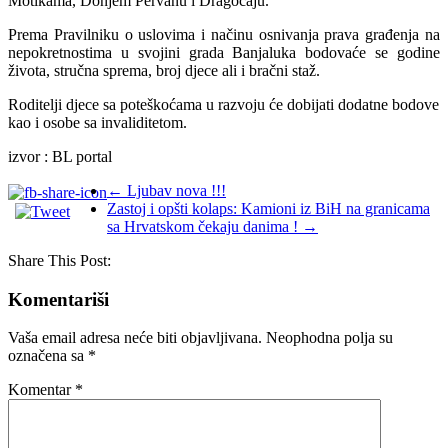
Motikama, Donjem Pervanu i Dragočaju.
Prema Pravilniku o uslovima i načinu osnivanja prava građenja na
nepokretnostima u svojini grada Banjaluka bodovaće se godine
života, stručna sprema, broj djece ali i bračni staž.
Roditelji djece sa poteškoćama u razvoju će dobijati dodatne bodove
kao i osobe sa invaliditetom.
izvor : BL portal
←
Ljubav nova !!!
Zastoj i opšti kolaps: Kamioni iz BiH na granicama
sa Hrvatskom čekaju danima !
→
Share This Post:
Komentariši
Vaša email adresa neće biti objavljivana.
Neophodna polja su
označena sa
*
Komentar
*