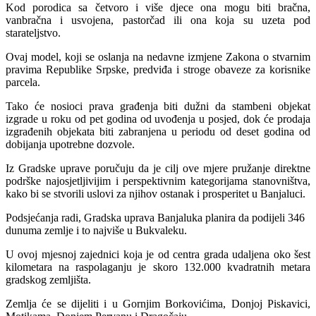
Kod porodica sa četvoro i više djece ona mogu biti bračna,
vanbračna i usvojena, pastorčad ili ona koja su uzeta pod
starateljstvo.
Ovaj model, koji se oslanja na nedavne izmjene Zakona o stvarnim
pravima Republike Srpske, predviđa i stroge obaveze za korisnike
parcela.
Tako će nosioci prava građenja biti dužni da stambeni objekat
izgrade u roku od pet godina od uvođenja u posjed, dok će prodaja
izgrađenih objekata biti zabranjena u periodu od deset godina od
dobijanja upotrebne dozvole.
Iz Gradske uprave poručuju da je cilj ove mjere pružanje direktne
podrške najosjetljivijim i perspektivnim kategorijama stanovništva,
kako bi se stvorili uslovi za njihov ostanak i prosperitet u Banjaluci.
Podsjećanja radi, Gradska uprava Banjaluka planira da podijeli 346
dunuma zemlje i to najviše u Bukvaleku.
U ovoj mjesnoj zajednici koja je od centra grada udaljena oko šest
kilometara na raspolaganju je skoro 132.000 kvadratnih metara
gradskog zemljišta.
Zemlja će se dijeliti i u Gornjim Borkovićima, Donjoj Piskavici,