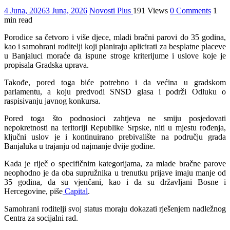
4 Juna, 2026
3 Juna, 2026
Novosti Plus
191 Views
0 Comments
1
min read
Porodice sa četvoro i više djece, mladi bračni parovi do 35 godina,
kao i samohrani roditelji koji planiraju aplicirati za besplatne placeve
u Banjaluci moraće da ispune stroge kriterijume i uslove koje je
propisala Gradska uprava.
Takođe, pored toga biće potrebno i da većina u gradskom
parlamentu, a koju predvodi SNSD glasa i podrži Odluku o
raspisivanju javnog konkursa.
Pored toga što podnosioci zahtjeva ne smiju posjedovati
nepokretnosti na teritoriji Republike Srpske, niti u mjestu rođenja,
ključni uslov je i kontinuirano prebivalište na području grada
Banjaluka u trajanju od najmanje dvije godine.
Kada je riječ o specifičnim kategorijama, za mlade bračne parove
neophodno je da oba supružnika u trenutku prijave imaju manje od
35 godina, da su vjenčani, kao i da su državljani Bosne i
Hercegovine, piše
Capital
.
Samohrani roditelji svoj status moraju dokazati rješenjem nadležnog
Centra za socijalni rad.