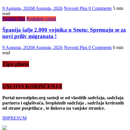
9 Augusta, 2026
8 Augusta, 2026
Novosti Plus
0 Comments
5 min
read
Politika Plus
Poslednje vijesti
Španija šalje 2.000 vojnika u Seutu: Spremaju se za
novi priliv migranata !
9 Augusta, 2026
8 Augusta, 2026
Novosti Plus
0 Comments
0 min
read
Zipa photo
USLOVI KORIŠĆENJA
Portal novostiplus.org sastoji se od vlastitih sadržaja, sadržaja
partnera i oglašivača, besplatnih sadržaja , sadržaja kreiranih
od strane posjetilaca , te linkova na vanjske stranice.
IMPRESUM