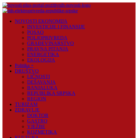
Skip
to
content
Novosti
NOVOSTI EKONOMIJA
Plus
INVESTICIJE I FINANSIJE
POSAO
Portal
POLJOPRIVREDA
pozitivnih
GRAĐEVINARSTVO
vijesti
PRAVNA PITANJA
ENERGETIKA
EKOLOGIJA
Politika +
DRUŠTVO
LIČNOSTI
DEŠAVANJA
BANJALUKA
REPUBLIKA SRPSKA
REGION
TURIZAM
ZDRAVLJE
DOKTOR
GASTRO
VJEŽBE
KOZMETIKA
KULTURA