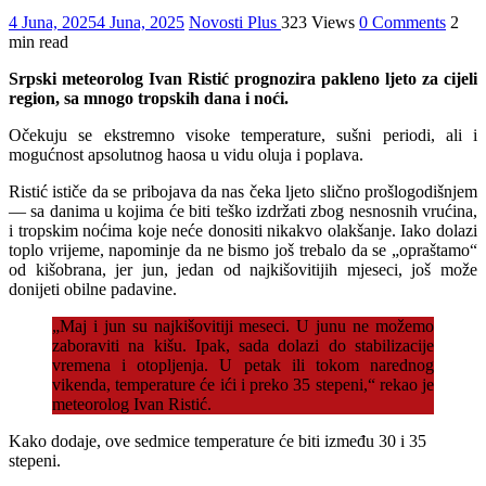
4 Juna, 2025
4 Juna, 2025
Novosti Plus
323 Views
0 Comments
2
min read
Srpski meteorolog Ivan Ristić prognozira pakleno ljeto za cijeli
region, sa mnogo tropskih dana i noći.
Očekuju se ekstremno visoke temperature, sušni periodi, ali i
mogućnost apsolutnog haosa u vidu oluja i poplava.
Ristić ističe da se pribojava da nas čeka ljeto slično prošlogodišnjem
— sa danima u kojima će biti teško izdržati zbog nesnosnih vrućina,
i tropskim noćima koje neće donositi nikakvo olakšanje. Iako dolazi
toplo vrijeme, napominje da ne bismo još trebalo da se „opraštamo“
od kišobrana, jer jun, jedan od najkišovitijih mjeseci, još može
donijeti obilne padavine.
„Maj i jun su najkišovitiji meseci. U junu ne možemo
zaboraviti na kišu. Ipak, sada dolazi do stabilizacije
vremena i otopljenja. U petak ili tokom narednog
vikenda, temperature će ići i preko 35 stepeni,“ rekao je
meteorolog Ivan Ristić.
Kako dodaje, ove sedmice temperature će biti između 30 i 35
stepeni.