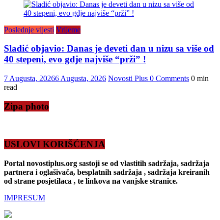
Poslednje vijesti
Vrijeme
Sladić objavio: Danas je deveti dan u nizu sa više od
40 stepeni, evo gdje najviše “prži” !
7 Augusta, 2026
6 Augusta, 2026
Novosti Plus
0 Comments
0 min
read
Zipa photo
USLOVI KORIŠĆENJA
Portal novostiplus.org sastoji se od vlastitih sadržaja, sadržaja
partnera i oglašivača, besplatnih sadržaja , sadržaja kreiranih
od strane posjetilaca , te linkova na vanjske stranice.
IMPRESUM