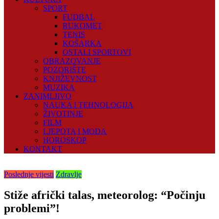
SPORT
FUDBAL
RUKOMET
TENIS
KOŠARKA
OSTALI SPORTOVI
OBRAZOVANJE
POZORIŠTE
KNJIŽEVNOST
MUZIKA
ZANIMLJIVO
NAUKA I TEHNOLOGIJA
ŽIVOTINJE
FILM
LJEPOTA I MODA
HOROSKOP
KONTAKT
Poslednje vijesti
Zdravlje
Stiže afrički talas, meteorolog: “Počinju
problemi”!