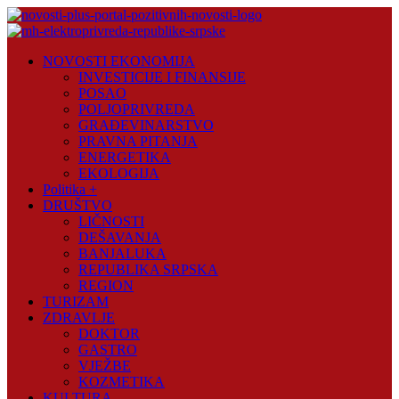
Skip
to
content
Novosti
NOVOSTI EKONOMIJA
Plus
INVESTICIJE I FINANSIJE
POSAO
Portal
POLJOPRIVREDA
pozitivnih
GRAĐEVINARSTVO
vijesti
PRAVNA PITANJA
ENERGETIKA
EKOLOGIJA
Politika +
DRUŠTVO
LIČNOSTI
DEŠAVANJA
BANJALUKA
REPUBLIKA SRPSKA
REGION
TURIZAM
ZDRAVLJE
DOKTOR
GASTRO
VJEŽBE
KOZMETIKA
KULTURA