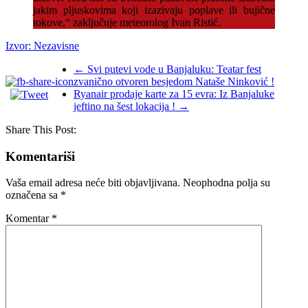
jakim pljuskovima koji izazivaju poplave ili bujične
tokove,“ zaključuje meteorolog Ivan Ristić.
Izvor: Nezavisne
←
Svi putevi vode u Banjaluku: Teatar fest
zvanično otvoren besjedom Nataše Ninković !
Ryanair prodaje karte za 15 evra: Iz Banjaluke
jeftino na šest lokacija !
→
Share This Post:
Komentariši
Vaša email adresa neće biti objavljivana.
Neophodna polja su
označena sa
*
Komentar
*