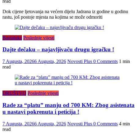
read
Dok cijene ljetovanja na većem dijelu Jadrana iz godine u godinu
rastu, još postoje mjesta na kojima se može odmoriti
Banjaluka
Poslednje vijesti
Dajte dečaku – najavljivaču drugu igračku !
7 Augusta, 2026
6 Augusta, 2026
Novosti Plus
0 Comments
1 min
read
DRUŠTVO
Poslednje vijesti
Rade za “platu” manju od 700 KM: Zbog asistenata
u nastavi pokrenuta i peticija !
7 Augusta, 2026
6 Augusta, 2026
Novosti Plus
0 Comments
4 min
read