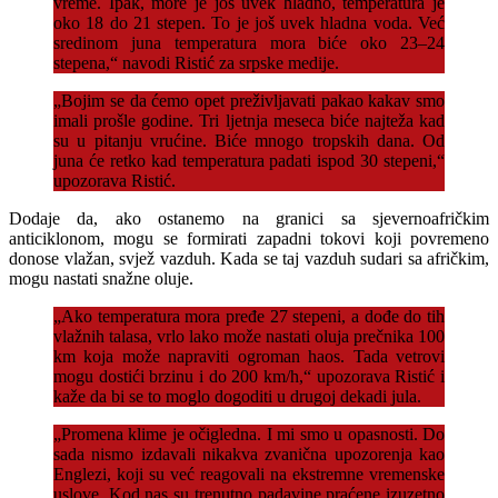
vreme. Ipak, more je još uvek hladno, temperatura je
oko 18 do 21 stepen. To je još uvek hladna voda. Već
sredinom juna temperatura mora biće oko 23–24
stepena,“ navodi Ristić za srpske medije.
„Bojim se da ćemo opet preživljavati pakao kakav smo
imali prošle godine. Tri ljetnja meseca biće najteža kad
su u pitanju vrućine. Biće mnogo tropskih dana. Od
juna će retko kad temperatura padati ispod 30 stepeni,“
upozorava Ristić.
Dodaje da, ako ostanemo na granici sa sjevernoafričkim
anticiklonom, mogu se formirati zapadni tokovi koji povremeno
donose vlažan, svjež vazduh. Kada se taj vazduh sudari sa afričkim,
mogu nastati snažne oluje.
„Ako temperatura mora pređe 27 stepeni, a dođe do tih
vlažnih talasa, vrlo lako može nastati oluja prečnika 100
km koja može napraviti ogroman haos. Tada vetrovi
mogu dostići brzinu i do 200 km/h,“ upozorava Ristić i
kaže da bi se to moglo dogoditi u drugoj dekadi jula.
„Promena klime je očigledna. I mi smo u opasnosti. Do
sada nismo izdavali nikakva zvanična upozorenja kao
Englezi, koji su već reagovali na ekstremne vremenske
uslove. Kod nas su trenutno padavine praćene izuzetno