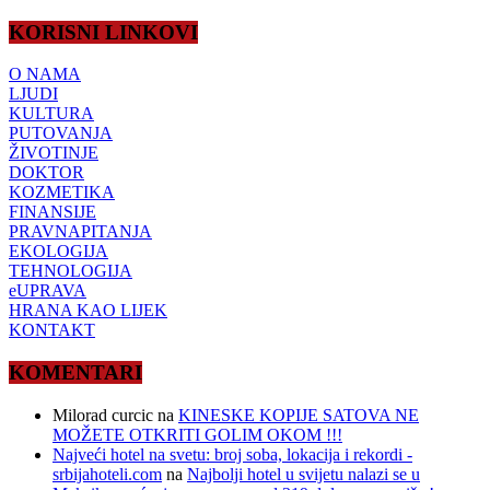
KORISNI LINKOVI
O NAMA
LJUDI
KULTURA
PUTOVANJA
ŽIVOTINJE
DOKTOR
KOZMETIKA
FINANSIJE
PRAVNAPITANJA
EKOLOGIJA
TEHNOLOGIJA
eUPRAVA
HRANA KAO LIJEK
KONTAKT
KOMENTARI
Milorad curcic
na
KINESKE KOPIJE SATOVA NE
MOŽETE OTKRITI GOLIM OKOM !!!
Najveći hotel na svetu: broj soba, lokacija i rekordi -
srbijahoteli.com
na
Najbolji hotel u svijetu nalazi se u