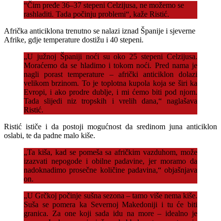
“Čim pređe 36–37 stepeni Celzijusa, ne možemo se
rashladiti. Tada počinju problemi“, kaže Ristić.
Afrička anticiklona trenutno se nalazi iznad Španije i sjeverne
Afrike, gdje temperature dostižu i 40 stepeni.
„U južnoj Španiji noći su oko 25 stepeni Celzijusa.
Moraćemo da se hladimo i tokom noći. Pred nama je
nagli porast temperature – afrički anticiklon dolazi
velikom brzinom. To je toplotna kupola koja se širi ka
Evropi, i ako prodre dublje, i mi ćemo biti pod njom.
Tada slijedi niz tropskih i vrelih dana,“ naglašava
Ristić.
Ristić ističe i da postoji mogućnost da sredinom juna anticiklon
oslabi, te da padne malo kiše.
„Ta kiša, kad se pomeša sa afričkim vazduhom, može
izazvati nepogode i obilne padavine, jer moramo da
nadoknadimo prosečne količine padavina,“ objašnjava
on.
„U Grčkoj počinje sušna sezona – tamo više nema kiše.
Suša se pomera ka Severnoj Makedoniji i tu će biti
granica. Za one koji sada idu na more – idealno je