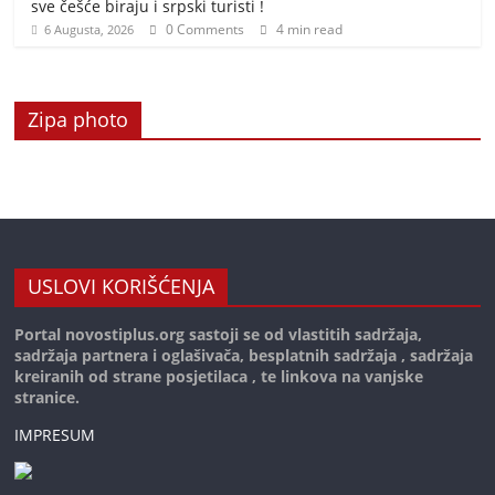
sve češće biraju i srpski turisti !
0 Comments
4 min read
6 Augusta, 2026
Zipa photo
USLOVI KORIŠĆENJA
Portal novostiplus.org sastoji se od vlastitih sadržaja,
sadržaja partnera i oglašivača, besplatnih sadržaja , sadržaja
kreiranih od strane posjetilaca , te linkova na vanjske
stranice.
IMPRESUM