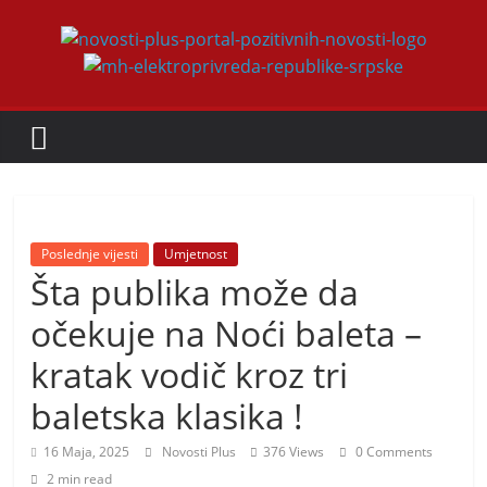
Skip
to
Novosti
content
Plus
P
o
r
Poslednje vijesti
Umjetnost
t
Šta publika može da
a
očekuje na Noći baleta –
l
kratak vodič kroz tri
p
o
baletska klasika !
z
16 Maja, 2025
Novosti Plus
376 Views
0 Comments
i
2 min read