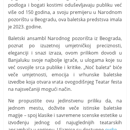
podloga i bogati kostimi oduševljavaju publiku već
više od 150 godina, a svoju premijeru u Narodnom
pozorištu u Beogradu, ova baletska predstsva imala
je 2023. godine.
Baletski ansambl Narodnog pozorišta iz Beograda,
poznat po izuzetnoj umjetničkoj preciznosti,
eleganciji i snazi izraza, ovom prilikom dovodi u
Banjaluku svoje najbolje igrače, u ulogama koje su
već osvojile srca publike i kritike. „Noć baleta“ biće
veče umjetnosti, emocija i vrhunske baletske
izvedbe koja otvara vrata ovogodišnjeg Teatar festa
na najsvečaniji mogući način.
Ne propustite ovu jedinstvenu priliku da, na
jednom mestu, doživite veče istinske baletske
magije – spoj klasike i savremene scenske estetike u
izvođenju jednog od najuglednijih teatarskih
ansambala u regionu. Ulaznice su dostupne
ovdje
.