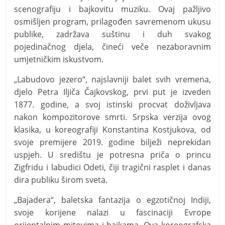
scenografiju i bajkovitu muziku. Ovaj pažljivo
osmišljen program, prilagođen savremenom ukusu
publike, zadržava suštinu i duh svakog
pojedinačnog djela, čineći veče nezaboravnim
umjetničkim iskustvom.
„Labudovo jezero“, najslavniji balet svih vremena,
djelo Petra Iljiča Čajkovskog, prvi put je izveden
1877. godine, a svoj istinski procvat doživljava
nakon kompozitorove smrti. Srpska verzija ovog
klasika, u koreografiji Konstantina Kostjukova, od
svoje premijere 2019. godine bilježi neprekidan
uspjeh. U središtu je potresna priča o princu
Zigfridu i labudici Odeti, čiji tragični rasplet i danas
dira publiku širom sveta.
„Bajadera“, baletska fantazija o egzotičnoj Indiji,
svoje korijene nalazi u fascinaciji Evrope