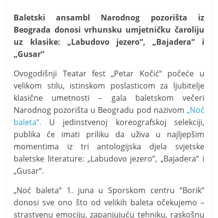
t
i
Baletski ansambl Narodnog pozorišta iz
Beograda donosi vrhunsku umjetničku čaroliju
v
uz klasike: „Labudovo jezero“, „Bajadera“ i
n
„Gusar“
i
h
Ovogodišnji Teatar fest „Petar Kočić“ počeće u
v
velikom stilu, istinskom poslasticom za ljubitelje
klasične umetnosti – gala baletskom večeri
i
Narodnog pozorišta u Beogradu pod nazivom
„Noć
j
baleta“.
U jedinstvenoj koreografskoj selekciji,
e
publika će imati priliku da uživa u najljepšim
s
momentima iz tri antologijska djela svjetske
t
baletske literature: „Labudovo jezero“, „Bajadera“ i
i
„Gusar“.
„Noć baleta“ 1. juna u Sporskom centru “Borik”
donosi sve ono što od velikih baleta očekujemo –
strastvenu emociju, zapanjujuću tehniku, raskošnu