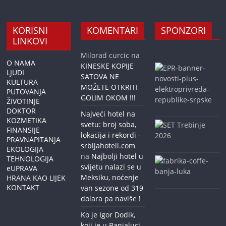
KORISNI
KOMENTARI
SPONZORI
LINKOVI
Milorad curcic
na
O NAMA
KINESKE KOPIJE
LJUDI
SATOVA NE
KULTURA
MOŽETE OTKRITI
PUTOVANJA
GOLIM OKOM !!!
ŽIVOTINJE
DOKTOR
Najveći hotel na
KOZMETIKA
svetu: broj soba,
FINANSIJE
lokacija i rekordi -
PRAVNAPITANJA
srbijahoteli.com
EKOLOGIJA
na
Najbolji hotel u
TEHNOLOGIJA
svijetu nalazi se u
eUPRAVA
Meksiku, noćenje
HRANA KAO LIJEK
KONTAKT
van sezone od 319
dolara pa naviše !
Ko je Igor Dodik,
koji je u Banjaluci