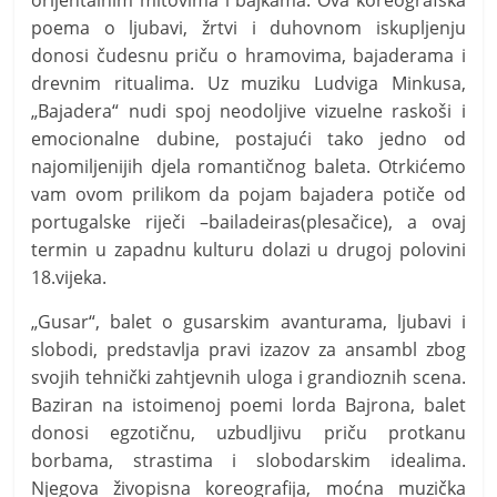
orijentalnim mitovima i bajkama. Ova koreografska
poema o ljubavi, žrtvi i duhovnom iskupljenju
donosi čudesnu priču o hramovima, bajaderama i
drevnim ritualima. Uz muziku Ludviga Minkusa,
„Bajadera“ nudi spoj neodoljive vizuelne raskoši i
emocionalne dubine, postajući tako jedno od
najomiljenijih djela romantičnog baleta. Otrkićemo
vam ovom prilikom da pojam bajadera potiče od
portugalske riječi –bailadeiras(plesačice), a ovaj
termin u zapadnu kulturu dolazi u drugoj polovini
18.vijeka.
„Gusar“, balet o gusarskim avanturama, ljubavi i
slobodi, predstavlja pravi izazov za ansambl zbog
svojih tehnički zahtjevnih uloga i grandioznih scena.
Baziran na istoimenoj poemi lorda Bajrona, balet
donosi egzotičnu, uzbudljivu priču protkanu
borbama, strastima i slobodarskim idealima.
Njegova živopisna koreografija, moćna muzička