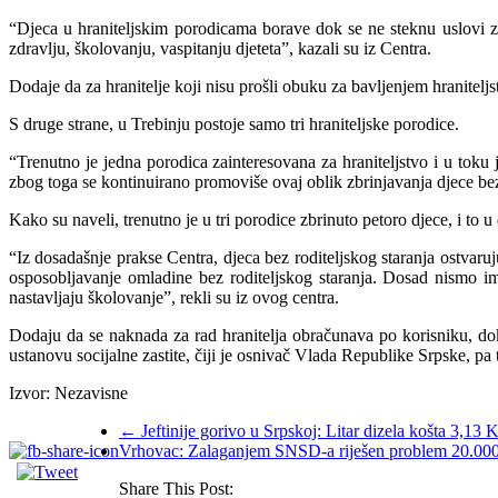
“Djeca u hraniteljskim porodicama borave dok se ne steknu uslovi za
zdravlju, školovanju, vaspitanju djeteta”, kazali su iz Centra.
Dodaje da za hranitelje koji nisu prošli obuku za bavljenjem hranite
S druge strane, u Trebinju postoje samo tri hraniteljske porodice.
“Trenutno je jedna porodica zainteresovana za hraniteljstvo i u toku 
zbog toga se kontinuirano promoviše ovaj oblik zbrinjavanja djece bez 
Kako su naveli, trenutno je u tri porodice zbrinuto petoro djece, i to u
“Iz dosadašnje prakse Centra, djeca bez roditeljskog staranja ostvaru
osposobljavanje omladine bez roditeljskog staranja. Dosad nismo im
nastavljaju školovanje”, rekli su iz ovog centra.
Dodaju da se naknada za rad hranitelja obračunava po korisniku, dok
ustanovu socijalne zastite, čiji je osnivač Vlada Republike Srpske, 
Izvor: Nezavisne
←
Jeftinije gorivo u Srpskoj: Litar dizela košta 3,13
Vrhovac: Zalaganjem SNSD-a riješen problem 20.000
Share This Post: