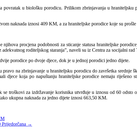
 povratak u biološku porodicu. Prilikom zbrinjavanja u hraniteljsku 
ljstvom naknada iznosi 409 KM, a za hraniteljske porodice koje su pro
je njihova procjena podobnosti za sticanje statusa hraniteljske porodi
adekvatnog roditeljskog staranja”, naveli su iz Centra za socijalni rad 
 dvije porodice po dvoje djece, dok je u jednoj porodici jedno dijete.
ju pravo na zbrinjavanje u hraniteljsku porodicu do završetka srednje 
ali djece koja po napuštanju hraniteljske porodice nemaju riješeno s
 se troškovi za izdržavanje korisnika utvrđuje u iznosu od 60 odsto o
pa tako ukupna naknada za jedno dijete iznosi 663,50 KM.
 KM
 Prijedorčana
→