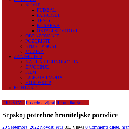
SPORT
FUDBAL
RUKOMET
TENIS
KOŠARKA
OSTALI SPORTOVI
OBRAZOVANJE
POZORIŠTE
KNJIŽEVNOST
MUZIKA
ZANIMLJIVO
NAUKA I TEHNOLOGIJA
ŽIVOTINJE
FILM
LJEPOTA I MODA
HOROSKOP
KONTAKT
DRUŠTVO
Poslednje vijesti
Republika Srpska
Srpskoj potrebne hraniteljske porodice
20 Septembra, 2022
Novosti Plus
803 Views
0 Comments
dijete
,
hran