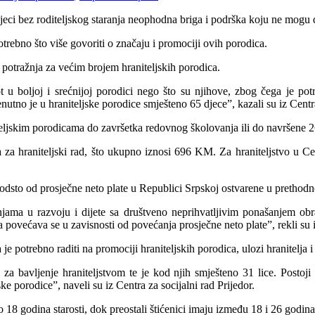
 djeci bez roditeljskog staranja neophodna briga i podrška koju ne mogu 
otrebno što više govoriti o značaju i promociji ovih porodica.
a potražnja za većim brojem hraniteljskih porodica.
ot u boljoj i srećnijoj porodici nego što su njihove, zbog čega je p
enutno je u hraniteljske porodice smješteno 65 djece”, kazali su iz Centr
eljskim porodicama do završetka redovnog školovanja ili do navršene 2
raniteljski rad, što ukupno iznosi 696 KM. Za hraniteljstvo u Centru
 odsto od prosječne neto plate u Republici Srpskoj ostvarene u prethodn
tnjama u razvoju i dijete sa društveno neprihvatljivim ponašanjem o
povećava se u zavisnosti od povećanja prosječne neto plate”, rekli su 
a je potrebno raditi na promociji hraniteljskih porodica, ulozi hranitelja
za bavljenje hraniteljstvom te je kod njih smješteno 31 lice. Postoji 
ke porodice”, naveli su iz Centra za socijalni rad Prijedor.
 18 godina starosti, dok preostali štićenici imaju između 18 i 26 godina