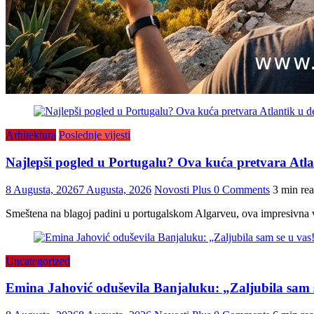
Arhitektura
Poslednje vijesti
Najlepši pogled u Portugalu? Ova kuća pretvara Atlan
8 Augusta, 2026
7 Augusta, 2026
Novosti Plus
0 Comments
3 min re
Smeštena na blagoj padini u portugalskom Algarveu, ova impresivna vi
Uncategorized
Emina Jahović oduševila Banjaluku: „Zaljubila sam 