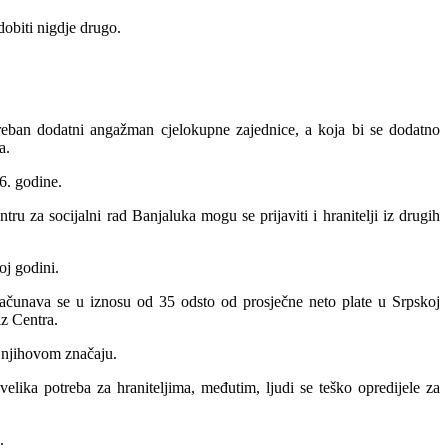
dobiti nigdje drugo.
otreban dodatni angažman cjelokupne zajednice, a koja bi se dodatno
a.
6. godine.
 za socijalni rad Banjaluka mogu se prijaviti i hranitelji iz drugih
oj godini.
bračunava se u iznosu od 35 odsto od prosječne neto plate u Srpskoj
iz Centra.
 i njihovom značaju.
velika potreba za hraniteljima, međutim, ljudi se teško opredijele za
.