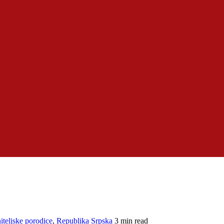
iteljske porodice
,
Republika Srpska
3 min read