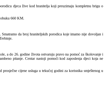
porodicu djeca žive kod hranitelja koji preuzimaju kompletnu brigu o
šle obuku 660 KM.
ce. Smatramo da broj hraniteljskih porodica koje imamo nije dovoljan i
Trebinje.
škole, a do 26. godine života ostvaruju pravo na pomoć za školovanje i
tambeno pitanje. Centar nastoji pomoći kod zaposlenja djeci koja ne
d prosječne cijene usluga u tekućoj godini za korisnika smještenog u