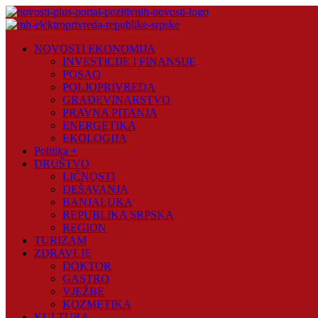
Skip
to
content
Novosti
NOVOSTI EKONOMIJA
Plus
INVESTICIJE I FINANSIJE
POSAO
Portal
POLJOPRIVREDA
pozitivnih
GRAĐEVINARSTVO
vijesti
PRAVNA PITANJA
ENERGETIKA
EKOLOGIJA
Politika +
DRUŠTVO
LIČNOSTI
DEŠAVANJA
BANJALUKA
REPUBLIKA SRPSKA
REGION
TURIZAM
ZDRAVLJE
DOKTOR
GASTRO
VJEŽBE
KOZMETIKA
KULTURA