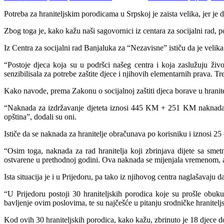
Potreba za hraniteljskim porodicama u Srpskoj je zaista velika, jer je
Zbog toga je, kako kažu naši sagovornici iz centara za socijalni rad, p
Iz Centra za socijalni rad Banjaluka za “Nezavisne” ističu da je velik
“Postoje djeca koja su u podršci našeg centra i koja zaslužuju živ
senzibilisala za potrebe zaštite djece i njihovih elementarnih prava. Tr
Kako navode, prema Zakonu o socijalnoj zaštiti djeca borave u hranit
“Naknada za izdržavanje djeteta iznosi 445 KM + 251 KM naknada za h
opština”, dodali su oni.
Ističe da se naknada za hranitelje obračunava po korisniku i iznosi 25
“Osim toga, naknada za rad hranitelja koji zbrinjava dijete sa sme
ostvarene u prethodnoj godini. Ova naknada se mijenjala vremenom, a 
Ista situacija je i u Prijedoru, pa tako iz njihovog centra naglašavaju d
“U Prijedoru postoji 30 hraniteljskih porodica koje su prošle obuku 
bavljenje ovim poslovima, te su najčešće u pitanju srodničke hraniteljs
Kod ovih 30 hraniteljskih porodica, kako kažu, zbrinuto je 18 djece do