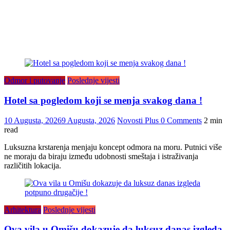
Odmor i putovanje
Poslednje vijesti
Hotel sa pogledom koji se menja svakog dana !
10 Augusta, 2026
9 Augusta, 2026
Novosti Plus
0 Comments
2 min
read
Luksuzna krstarenja menjaju koncept odmora na moru. Putnici više
ne moraju da biraju između udobnosti smeštaja i istraživanja
različitih lokacija.
Arhitektura
Poslednje vijesti
Ova vila u Omišu dokazuje da luksuz danas izgleda