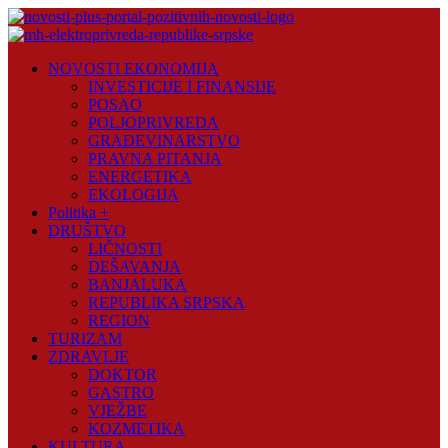
Skip
to
content
Novosti
NOVOSTI EKONOMIJA
Plus
INVESTICIJE I FINANSIJE
POSAO
Portal
POLJOPRIVREDA
pozitivnih
GRAĐEVINARSTVO
vijesti
PRAVNA PITANJA
ENERGETIKA
EKOLOGIJA
Politika +
DRUŠTVO
LIČNOSTI
DEŠAVANJA
BANJALUKA
REPUBLIKA SRPSKA
REGION
TURIZAM
ZDRAVLJE
DOKTOR
GASTRO
VJEŽBE
KOZMETIKA
KULTURA