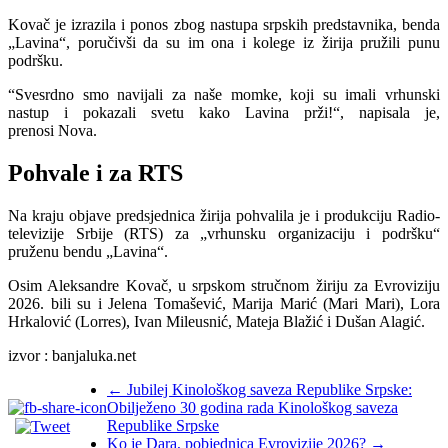
Kovač je izrazila i ponos zbog nastupa srpskih predstavnika, benda
„Lavina“, poručivši da su im ona i kolege iz žirija pružili punu
podršku.
“Svesrdno smo navijali za naše momke, koji su imali vrhunski
nastup i pokazali svetu kako Lavina prži!“, napisala je,
prenosi Nova.
Pohvale i za RTS
Na kraju objave predsjednica žirija pohvalila je i produkciju Radio-
televizije Srbije (RTS) za „vrhunsku organizaciju i podršku“
pruženu bendu „Lavina“.
Osim Aleksandre Kovač, u srpskom stručnom žiriju za Evroviziju
2026. bili su i Jelena Tomašević, Marija Marić (Mari Mari), Lora
Hrkalović (Lorres), Ivan Mileusnić, Mateja Blažić i Dušan Alagić.
izvor : banjaluka.net
←
Jubilej Kinološkog saveza Republike Srpske:
Obilježeno 30 godina rada Kinološkog saveza
Republike Srpske
Ko je Dara, pobjednica Evrovizije 2026?
→