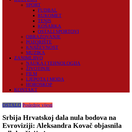
SPORT
FUDBAL
RUKOMET
TENIS
KOŠARKA
OSTALI SPORTOVI
OBRAZOVANJE
POZORIŠTE
KNJIŽEVNOST
MUZIKA
ZANIMLJIVO
NAUKA I TEHNOLOGIJA
ŽIVOTINJE
FILM
LJEPOTA I MODA
HOROSKOP
KONTAKT
OSTALO
Poslednje vijesti
Srbija Hrvatskoj dala nula bodova na
Evroviziji: Aleksandra Kovač objasnila