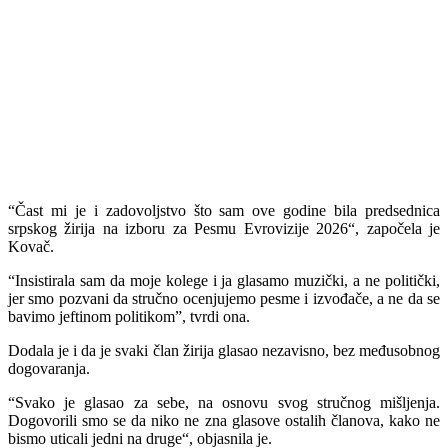
“Čast mi je i zadovoljstvo što sam ove godine bila predsednica
srpskog žirija na izboru za Pesmu Evrovizije 2026“, započela je
Kovač.
“Insistirala sam da moje kolege i ja glasamo muzički, a ne politički,
jer smo pozvani da stručno ocenjujemo pesme i izvođače, a ne da se
bavimo jeftinom politikom”, tvrdi ona.
Dodala je i da je svaki član žirija glasao nezavisno, bez međusobnog
dogovaranja.
“Svako je glasao za sebe, na osnovu svog stručnog mišljenja.
Dogovorili smo se da niko ne zna glasove ostalih članova, kako ne
bismo uticali jedni na druge“, objasnila je.