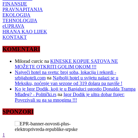
FINANSIJE
PRAVNAPITANJA
EKOLOGIJA
TEHNOLOGIJA
eUPRAVA
HRANA KAO LIJEK
KONTAKT
KOMENTARI
Milorad curcic
na
KINESKE KOPIJE SATOVA NE
MOŽETE OTKRITI GOLIM OKOM !!!
Najveći hotel na svetu: broj soba, lokacija i rekordi -
srbijahoteli.com
na
Najbolji hotel u svijetu nalazi se u
Meksiku, noćenje van sezone od 319 dolara pa naviše !
Ko je Igor Dodik, koji je u Banjaluci ugostio Donalda Trampa
Mlađeg? - Politički.rs
na
Igor Dodik je ultra dobar frajer:
Povezivali su ga sa mnogima !!!
SPONZORI
1
2