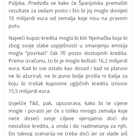
Poljska. Predviđa se kako će Španjolska premašiti
rezultate za sedam posto i što bi joj moglo donijeti
10 milijardi eura od zemalja koje nisu na pravom
putu.
Najveći kupac kredita mogla bi biti Njemačka koja bi
zbog svoje slabe uspješnosti u smanjenju emisija
mogla “posrkati” čak 70 posto dostupnih kredita.
Prema izračunu, to bi je moglo koštati 16,2 milijardi
eura. Kad bi sve ostalo kao dosad i kad se planovi
ne bi ažurirali, ne bi puno bolje prošla ni Italija za
koju bi trošak kupovine ugljičnih kredita iznosio
15,5 milijardi eura.
Izvješće T&E, pak, upozorava, kako bi te cijene
mogle i porasti jer će s toliko mnogo zemalja koje
neće doseći svoje ciljeve vjerojatno doći do
nestašice kredita, a onda i do nadmetanja za njih.
Do takvog scenarija ne treba doći jer se vlade još