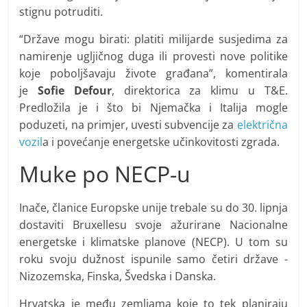
stignu potruditi.
“Države mogu birati: platiti milijarde susjedima za
namirenje ugljičnog duga ili provesti nove politike
koje poboljšavaju živote građana”, komentirala
je
Sofie Defour
, direktorica za klimu u T&E.
Predložila je i što bi Njemačka i Italija mogle
poduzeti, na primjer, uvesti subvencije za
električna
vozil
a i povećanje energetske učinkovitosti zgrada.
Muke po NECP-u
Inače, članice Europske unije trebale su do 30. lipnja
dostaviti Bruxellesu svoje ažurirane Nacionalne
energetske i klimatske planove (NECP). U tom su
roku svoju dužnost ispunile samo četiri države -
Nizozemska, Finska, Švedska i Danska.
Hrvatska je među zemljama koje to tek planiraju