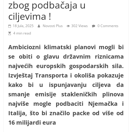
i
zbog podbačaja u
t
ciljevima !
i
v
18 Jula, 2025
Novosti Plus
302 Views
0 Comments
4 min read
n
i
Ambiciozni klimatski planovi mogli bi
h
se obiti o glavu državnim riznicama
v
najvećih europskih gospodarskih sila.
i
Izvještaj Transporta i okoliša pokazuje
j
e
kako bi u ispunjavanju ciljeva da
s
smanje emisije stakleničkih plinova
t
najviše mogle podbaciti Njemačka i
i
Italija, što bi značilo packe od više od
16 milijardi eura