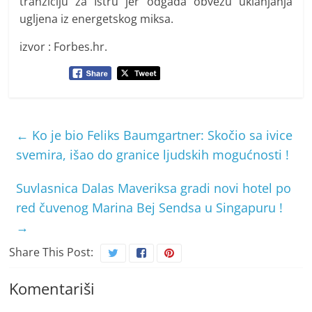
tranziciju za Istru jer odgađa obvezu uklanjanja
ugljena iz energetskog miksa.
izvor : Forbes.hr.
←
Ko je bio Feliks Baumgartner: Skočio sa ivice
svemira, išao do granice ljudskih mogućnosti !
Suvlasnica Dalas Maveriksa gradi novi hotel po
red čuvenog Marina Bej Sendsa u Singapuru !
→
Share This Post:
Komentariši