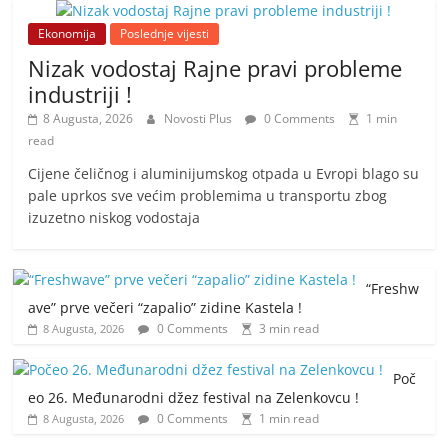
Ekonomija
Poslednje vijesti
Nizak vodostaj Rajne pravi probleme
industriji !
8 Augusta, 2026
Novosti Plus
0 Comments
1 min
read
Cijene čeličnog i aluminijumskog otpada u Evropi blago su
pale uprkos sve većim problemima u transportu zbog
izuzetno niskog vodostaja
“Freshw
ave” prve večeri “zapalio” zidine Kastela !
0 Comments
3 min read
8 Augusta, 2026
Poč
eo 26. Međunarodni džez festival na Zelenkovcu !
0 Comments
1 min read
8 Augusta, 2026