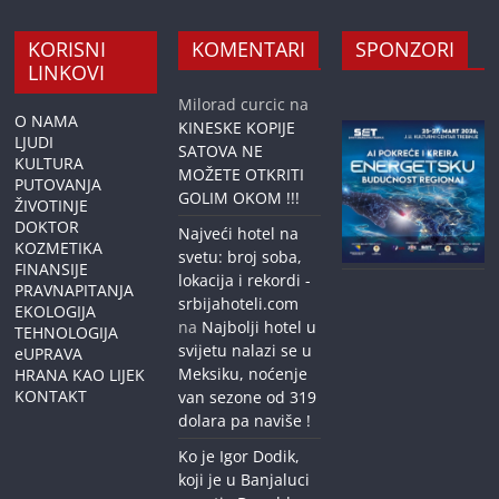
KORISNI
KOMENTARI
SPONZORI
LINKOVI
Milorad curcic
na
O NAMA
KINESKE KOPIJE
LJUDI
SATOVA NE
KULTURA
MOŽETE OTKRITI
PUTOVANJA
GOLIM OKOM !!!
ŽIVOTINJE
DOKTOR
Najveći hotel na
KOZMETIKA
svetu: broj soba,
FINANSIJE
lokacija i rekordi -
PRAVNAPITANJA
srbijahoteli.com
EKOLOGIJA
na
Najbolji hotel u
TEHNOLOGIJA
svijetu nalazi se u
eUPRAVA
Meksiku, noćenje
HRANA KAO LIJEK
KONTAKT
van sezone od 319
dolara pa naviše !
Ko je Igor Dodik,
koji je u Banjaluci