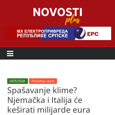
Skip
to
content
Novosti
Plus
P
o
r
t
a
EKOLOGIJA
Poslednje vijesti
Spašavanje klime?
l
p
Njemačka i Italija će
o
keširati milijarde eura
z