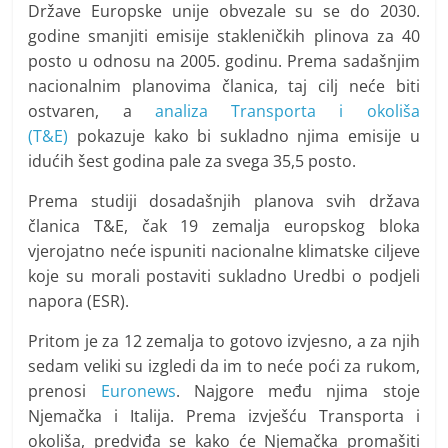
Države Europske unije obvezale su se do 2030.
godine smanjiti emisije stakleničkih plinova za 40
posto u odnosu na 2005. godinu. Prema sadašnjim
nacionalnim planovima članica, taj cilj neće biti
ostvaren, a
analiza Transporta i okoliša
(T&E)
pokazuje kako bi sukladno njima emisije u
idućih šest godina pale za svega 35,5 posto.
Prema studiji dosadašnjih planova svih država
članica T&E, čak 19 zemalja europskog bloka
vjerojatno neće ispuniti nacionalne klimatske ciljeve
koje su morali postaviti sukladno Uredbi o podjeli
napora (ESR).
Pritom je za 12 zemalja to gotovo izvjesno, a za njih
sedam veliki su izgledi da im to neće poći za rukom,
prenosi
Euronews
. Najgore među njima stoje
Njemačka i Italija. Prema izvješću Transporta i
okoliša, predviđa se kako će Njemačka promašiti