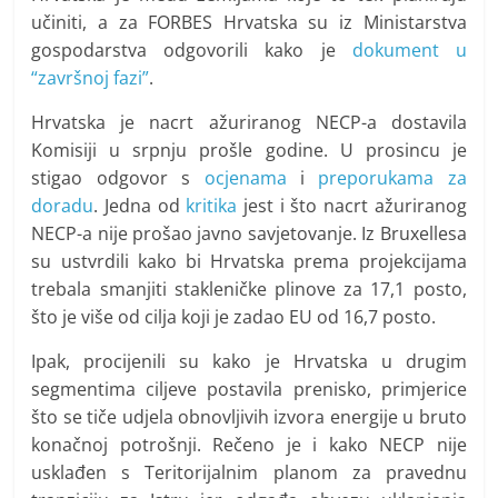
učiniti, a za FORBES Hrvatska su iz Ministarstva
gospodarstva odgovorili kako je
dokument u
“završnoj fazi”
.
Hrvatska je nacrt ažuriranog NECP-a dostavila
Komisiji u srpnju prošle godine. U prosincu je
stigao odgovor s
ocjenama
i
preporukama za
doradu
. Jedna od
kritika
jest i što nacrt ažuriranog
NECP-a nije prošao javno savjetovanje. Iz Bruxellesa
su ustvrdili kako bi Hrvatska prema projekcijama
trebala smanjiti stakleničke plinove za 17,1 posto,
što je više od cilja koji je zadao EU od 16,7 posto.
Ipak, procijenili su kako je Hrvatska u drugim
segmentima ciljeve postavila prenisko, primjerice
što se tiče udjela obnovljivih izvora energije u bruto
konačnoj potrošnji. Rečeno je i kako NECP nije
usklađen s Teritorijalnim planom za pravednu