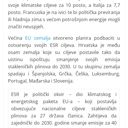
svoje klimatske ciljeve za 10 posto, a Italija za 7,7
posto. Francuska je na ivici te bi politička previranja
ili hladnija zima s većom potrošnjom energije mogli
značiti neuspjeh.
Većina
EU zemalja
otvoreno planira podbaciti u
ostvarenju svojih ESR ciljeva. Hrvatska je među
osam zemalja koje su ciljeve postavile tako da
uistinu ispoštuju smanjenje svojih emisija
stakleničkih plinova do 2030. U tu skupinu zemalja
spadaju i Španjolska, Grčka, Češka, Luksemburg,
Portugal, Mađarska i Slovenija.
ESR je politički okvir – dio klimatskog i
energetskog paketa EU-a – koji postavlja
obvezujuće nacionalne ciljeve stakleničkih
plinova za 27 država članica. Zahtijeva da
zajednički do 2030. godine smanje emisije za 40