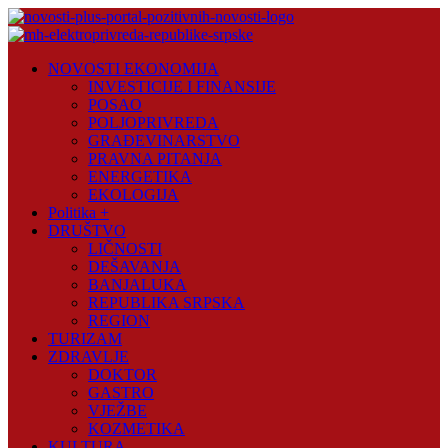
Skip
to
content
Novosti
NOVOSTI EKONOMIJA
Plus
INVESTICIJE I FINANSIJE
POSAO
Portal
POLJOPRIVREDA
pozitivnih
GRAĐEVINARSTVO
vijesti
PRAVNA PITANJA
ENERGETIKA
EKOLOGIJA
Politika +
DRUŠTVO
LIČNOSTI
DEŠAVANJA
BANJALUKA
REPUBLIKA SRPSKA
REGION
TURIZAM
ZDRAVLJE
DOKTOR
GASTRO
VJEŽBE
KOZMETIKA
KULTURA