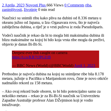
2 Aprila, 2023
Novosti Plus
666 Views
0 Comments
riba
,
zanimljivosti
,
životinje
0 min read
Naučnici su snimili ribu kako pliva na dubini od 8.336 metara u
okeanu južno od Јapana, u Izu–Ogasavara rovu, što je najveća
zabilježena dubina, a riječ je o vrsti puževa iz roda Pseudoliparis.
Vodeći naučnik je rekao da bi to mogla biti maksimalna dubina ili
blizu maksimalne na kojoj bi bilo koja vrsta ribe mogla da preživi,
objavio je danas Bi-Bi-Si.
Deepest ever fish caught on camera
https://t.co/KR7t3PGI1B
— BBC News (World) (@BBCWorld)
April 1, 2023
Prethodno je najveća dubina na kojoj su snimljene ribe bila 8.178
metara, južnije u Pacifiku u Marijanskom rovu, čime je novo otkriće
nadmašilo rekord za 158 metara.
– Ako ovaj rekord bude oboren, to bi bilo potencijalno samo za
nekoliko metara – rekao je za Bi-Bi-Si naučnik sa Univerziteta
Zapadne Australije profesor Alan DŽejmison koji je vodio
istraživanje.