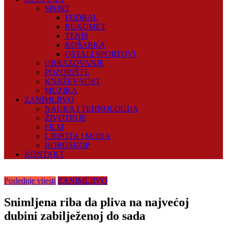
SPORT
FUDBAL
RUKOMET
TENIS
KOŠARKA
OSTALI SPORTOVI
OBRAZOVANJE
POZORIŠTE
KNJIŽEVNOST
MUZIKA
ZANIMLJIVO
NAUKA I TEHNOLOGIJA
ŽIVOTINJE
FILM
LJEPOTA I MODA
HOROSKOP
KONTAKT
Poslednje vijesti
ZANIMLJIVO
Snimljena riba da pliva na najvećoj
dubini zabilježenoj do sada