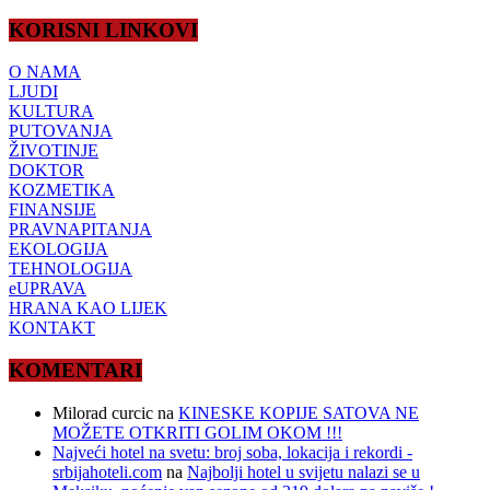
KORISNI LINKOVI
O NAMA
LJUDI
KULTURA
PUTOVANJA
ŽIVOTINJE
DOKTOR
KOZMETIKA
FINANSIJE
PRAVNAPITANJA
EKOLOGIJA
TEHNOLOGIJA
eUPRAVA
HRANA KAO LIJEK
KONTAKT
KOMENTARI
Milorad curcic
na
KINESKE KOPIJE SATOVA NE
MOŽETE OTKRITI GOLIM OKOM !!!
Najveći hotel na svetu: broj soba, lokacija i rekordi -
srbijahoteli.com
na
Najbolji hotel u svijetu nalazi se u