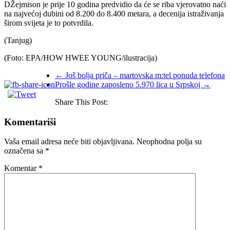
DŽejmison je prije 10 godina predvidio da će se riba vjerovatno naći
na najvećoj dubini od 8.200 do 8.400 metara, a decenija istraživanja
širom svijeta je to potvrdila.
(Tanjug)
(Foto: EPA/HOW HWEE YOUNG/ilustracija)
←
Još bolja priča – martovska m:tel ponuda telefona
Prošle godine zaposleno 5.970 lica u Srpskoj
→
Share This Post:
Komentariši
Vaša email adresa neće biti objavljivana.
Neophodna polja su
označena sa
*
Komentar
*