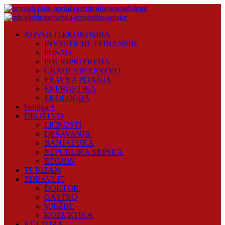
Skip
to
content
Novosti
NOVOSTI EKONOMIJA
Plus
INVESTICIJE I FINANSIJE
POSAO
Portal
POLJOPRIVREDA
pozitivnih
GRAĐEVINARSTVO
vijesti
PRAVNA PITANJA
ENERGETIKA
EKOLOGIJA
Politika +
DRUŠTVO
LIČNOSTI
DEŠAVANJA
BANJALUKA
REPUBLIKA SRPSKA
REGION
TURIZAM
ZDRAVLJE
DOKTOR
GASTRO
VJEŽBE
KOZMETIKA
KULTURA