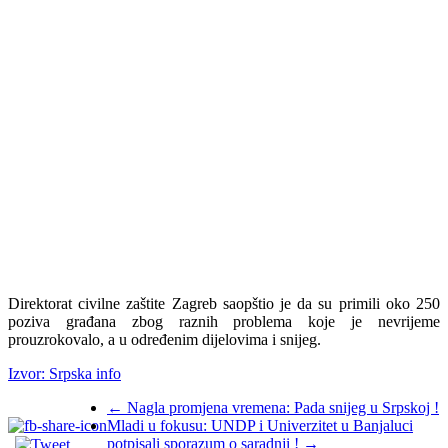
Direktorat civilne zaštite Zagreb saopštio je da su primili oko 250
poziva građana zbog raznih problema koje je nevrijeme
prouzrokovalo, a u određenim dijelovima i snijeg.
Izvor: Srpska info
←
Nagla promjena vremena: Pada snijeg u Srpskoj !
Mladi u fokusu: UNDP i Univerzitet u Banjaluci
potpisali sporazum o saradnji !
→