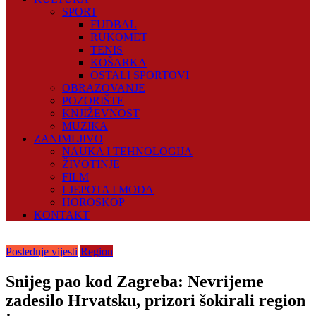
SPORT
FUDBAL
RUKOMET
TENIS
KOŠARKA
OSTALI SPORTOVI
OBRAZOVANJE
POZORIŠTE
KNJIŽEVNOST
MUZIKA
ZANIMLJIVO
NAUKA I TEHNOLOGIJA
ŽIVOTINJE
FILM
LJEPOTA I MODA
HOROSKOP
KONTAKT
Poslednje vijesti
Region
Snijeg pao kod Zagreba: Nevrijeme
zadesilo Hrvatsku, prizori šokirali region