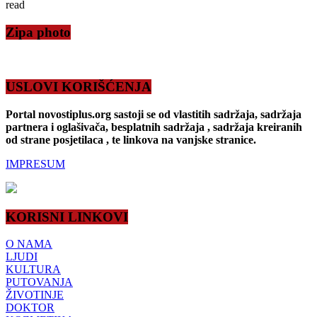
read
Zipa photo
USLOVI KORIŠĆENJA
Portal novostiplus.org sastoji se od vlastitih sadržaja, sadržaja
partnera i oglašivača, besplatnih sadržaja , sadržaja kreiranih
od strane posjetilaca , te linkova na vanjske stranice.
IMPRESUM
KORISNI LINKOVI
O NAMA
LJUDI
KULTURA
PUTOVANJA
ŽIVOTINJE
DOKTOR