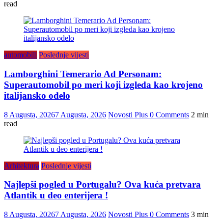
read
automobili
Poslednje vijesti
Lamborghini Temerario Ad Personam:
Superautomobil po meri koji izgleda kao krojeno
italijansko odelo
8 Augusta, 2026
7 Augusta, 2026
Novosti Plus
0 Comments
2 min
read
Arhitektura
Poslednje vijesti
Najlepši pogled u Portugalu? Ova kuća pretvara
Atlantik u deo enterijera !
8 Augusta, 2026
7 Augusta, 2026
Novosti Plus
0 Comments
3 min