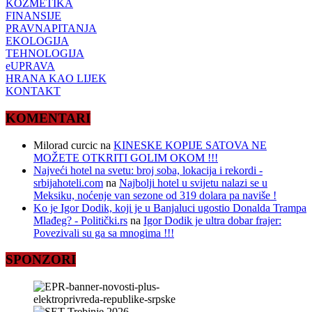
KOZMETIKA
FINANSIJE
PRAVNAPITANJA
EKOLOGIJA
TEHNOLOGIJA
eUPRAVA
HRANA KAO LIJEK
KONTAKT
KOMENTARI
Milorad curcic
na
KINESKE KOPIJE SATOVA NE
MOŽETE OTKRITI GOLIM OKOM !!!
Najveći hotel na svetu: broj soba, lokacija i rekordi -
srbijahoteli.com
na
Najbolji hotel u svijetu nalazi se u
Meksiku, noćenje van sezone od 319 dolara pa naviše !
Ko je Igor Dodik, koji je u Banjaluci ugostio Donalda Trampa
Mlađeg? - Politički.rs
na
Igor Dodik je ultra dobar frajer:
Povezivali su ga sa mnogima !!!
SPONZORI