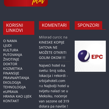
KORISNI
KOMENTARI
SPONZORI
LINKOVI
Milorad curcic
na
O NAMA
KINESKE KOPIJE
LJUDI
SATOVA NE
KULTURA
MOŽETE OTKRITI
PUTOVANJA
GOLIM OKOM !!!
ŽIVOTINJE
DOKTOR
Najveći hotel na
KOZMETIKA
svetu: broj soba,
FINANSIJE
lokacija i rekordi -
PRAVNAPITANJA
srbijahoteli.com
EKOLOGIJA
na
Najbolji hotel u
TEHNOLOGIJA
svijetu nalazi se u
eUPRAVA
Meksiku, noćenje
HRANA KAO LIJEK
KONTAKT
van sezone od 319
dolara pa naviše !