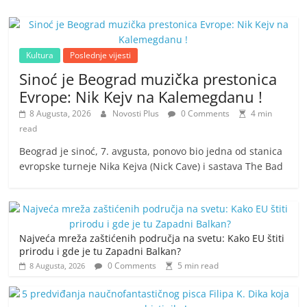
Kultura
Poslednje vijesti
Sinoć je Beograd muzička prestonica
Evrope: Nik Kejv na Kalemegdanu !
8 Augusta, 2026
Novosti Plus
0 Comments
4 min
read
Beograd je sinoć, 7. avgusta, ponovo bio jedna od stanica
evropske turneje Nika Kejva (Nick Cave) i sastava The Bad
Najveća mreža zaštićenih područja na svetu: Kako EU štiti
prirodu i gde je tu Zapadni Balkan?
0 Comments
5 min read
8 Augusta, 2026