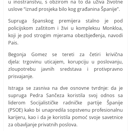
u inostranstvu, s obzirom na to da uživa životne
uslove “iznad prosjeka bilo kog građanina Španije”.
Supruga španskog premijera stalno je pod
policijskom zaštitom i živi u kompleksu Monkloa,
koji je pod strogim mjerama obezbjeđenja, navodi
Pais.
Begonja Gomez se tereti za četiri krivična
djela: trgovinu uticajem, korupciju u poslovanju,
zloupotrebu javnih sredstava i protivpravno
prisvajanje.
Istraga se zasniva na dve osnovne tvrdnje: da je
supruga Pedra Sančeza koristila svoj odnos sa
liderom Socijalističke radničke partije Španije
(PSOE) kako bi unapredila sopstvenu profesionalnu
karijeru, kao i da je koristila pomoć svoje savetnice
za obavljanje privatnih poslova.