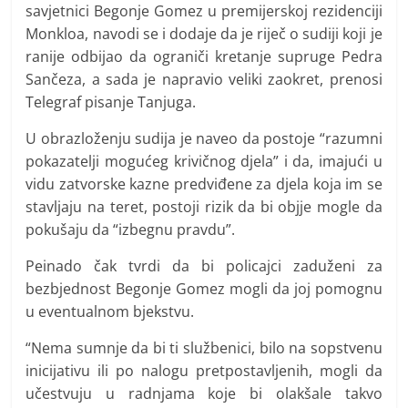
savjetnici Begonje Gomez u premijerskoj rezidenciji
Monkloa, navodi se i dodaje da je riječ o sudiji koji je
ranije odbijao da ograniči kretanje supruge Pedra
Sančeza, a sada je napravio veliki zaokret, prenosi
Telegraf pisanje Tanjuga.
U obrazloženju sudija je naveo da postoje “razumni
pokazatelji mogućeg krivičnog djela” i da, imajući u
vidu zatvorske kazne predviđene za djela koja im se
stavljaju na teret, postoji rizik da bi objje mogle da
pokušaju da “izbegnu pravdu”.
Peinado čak tvrdi da bi policajci zaduženi za
bezbjednost Begonje Gomez mogli da joj pomognu
u eventualnom bjekstvu.
“Nema sumnje da bi ti službenici, bilo na sopstvenu
inicijativu ili po nalogu pretpostavljenih, mogli da
učestvuju u radnjama koje bi olakšale takvo