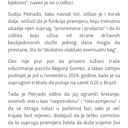
bjekstvo”, naveo je on u odluci.
Sudija Peinado, kako navodi list, otišao je i korak
dalje, ističući da je funkcija premijera, koju trenutno
obavlja njen suprug, “privremena i prolazna” i da bi
zaštita koju uživa od strane državnih
bezbjednosnih službi jednog dana mogla da
prestane, što bi “dodatno olakšalo eventualni beg”.
Ovo nije prvi put da privatni tužioci traže
oduzimanje pasoša Begonji Gomez, a takav zahtjev
podnijet je još u novembru 2024. godine, kada je sa
suprugom trebalo da putuje na samit G20 u Brazil.
Tada je Peinado odbio da joj ograniči kretanje,
ocenivši meru kao “nepotrebnu” i “nesrazmjernu” i
da se istraga nalazi u početnoj fazi, iako je već
trajala šest mjeseci, dodajući da je teško zamislivo
da bi supruga premijera želela da duže vrijeme živi