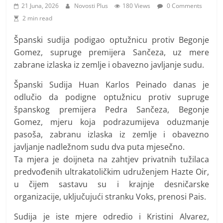
i
21 Juna, 2026
Novosti Plus
180 Views
0 Comments
t
2 min read
i
Španski sudija podigao optužnicu protiv Begonje
v
Gomez, supruge premijera Sančeza, uz mere
n
zabrane izlaska iz zemlje i obavezno javljanje sudu.
i
Španski Sudija Huan Karlos Peinado danas je
h
odlučio da podigne optužnicu protiv supruge
v
španskog premijera Pedra Sančeza, Begonje
i
Gomez, mjeru koja podrazumijeva oduzmanje
j
pasoša, zabranu izlaska iz zemlje i obavezno
e
javljanje nadležnom sudu dva puta mjesečno.
s
Ta mjera je doijneta na zahtjev privatnih tužilaca
t
predvođenih ultrakatoličkim udruženjem Hazte Oir,
i
u čijem sastavu su i krajnje desničarske
organizacije, uključujući stranku Voks, prenosi Pais.
Sudija je iste mjere odredio i Kristini Alvarez,