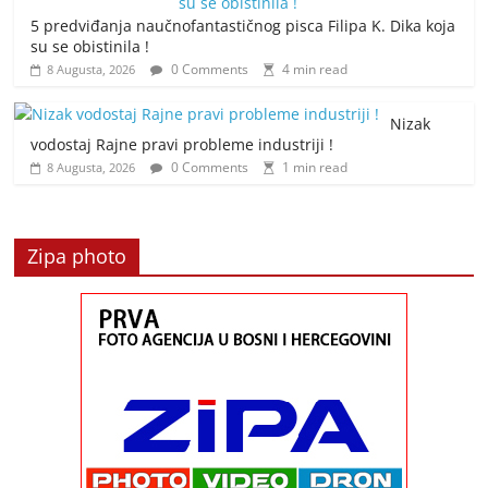
5 predviđanja naučnofantastičnog pisca Filipa K. Dika koja
su se obistinila !
0 Comments
4 min read
8 Augusta, 2026
Nizak
vodostaj Rajne pravi probleme industriji !
0 Comments
1 min read
8 Augusta, 2026
Zipa photo