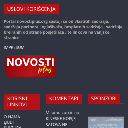
USLOVI KORIŠĆENJA
Portal novostiplus.org sastoji se od vlastitih sadržaja,
sadržaja partnera i oglašivača, besplatnih sadržaja , sadržaja
kreiranih od strane posjetilaca , te linkova na vanjske
stranice.
IMPRESUM
KORISNI
KOMENTARI
SPONZORI
LINKOVI
Milorad curcic
na
O NAMA
KINESKE KOPIJE
LJUDI
SATOVA NE
KULTURA