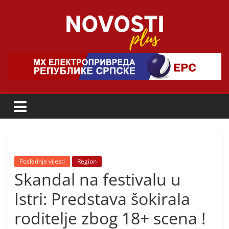
Skip
to
content
Novosti
Plus
P
o
r
t
a
Poslednje vijesti
Region
Skandal na festivalu u
l
p
Istri: Predstava šokirala
o
roditelje zbog 18+ scena !
z