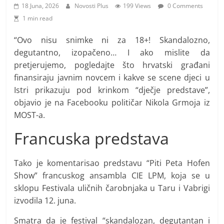
i
18 Juna, 2026
Novosti Plus
199 Views
0 Comments
t
1 min read
i
“Ovo nisu snimke ni za 18+! Skandalozno,
v
degutantno, izopačeno… I ako mislite da
n
pretjerujemo, pogledajte što hrvatski građani
i
finansiraju javnim novcem i kakve se scene djeci u
h
Istri prikazuju pod krinkom “dječje predstave”,
v
objavio je na Facebooku političar Nikola Grmoja iz
i
MOST-a.
j
Francuska predstava
e
s
Tako je komentarisao predstavu “Piti Peta Hofen
t
Show” francuskog ansambla CIE LPM, koja se u
i
sklopu Festivala uličnih čarobnjaka u Taru i Vabrigi
izvodila 12. juna.
Smatra da je festival “skandalozan, degutantan i