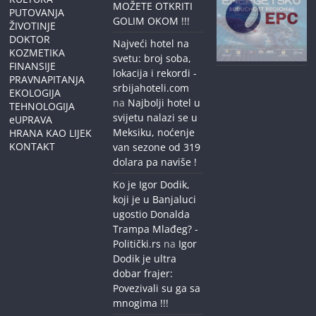
MOŽETE OTKRITI
PUTOVANJA
GOLIM OKOM !!!
ŽIVOTINJE
DOKTOR
Najveći hotel na
KOZMETIKA
svetu: broj soba,
FINANSIJE
lokacija i rekordi -
PRAVNAPITANJA
srbijahoteli.com
EKOLOGIJA
na
Najbolji hotel u
TEHNOLOGIJA
svijetu nalazi se u
eUPRAVA
Meksiku, noćenje
HRANA KAO LIJEK
KONTAKT
van sezone od 319
dolara pa naviše !
Ko je Igor Dodik,
koji je u Banjaluci
ugostio Donalda
Trampa Mlađeg? -
Politički.rs
na
Igor
Dodik je ultra
dobar frajer:
Povezivali su ga sa
mnogima !!!