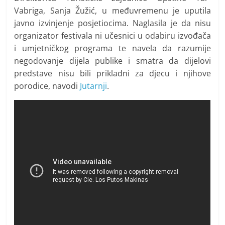
Vabriga, Sanja Žužić, u međuvremenu je uputila
javno izvinjenje posjetiocima. Naglasila je da nisu
organizator festivala ni učesnici u odabiru izvođača
i umjetničkog programa te navela da razumije
negodovanje dijela publike i smatra da dijelovi
predstave nisu bili prikladni za djecu i njihove
porodice, navodi
Jutarnji
.