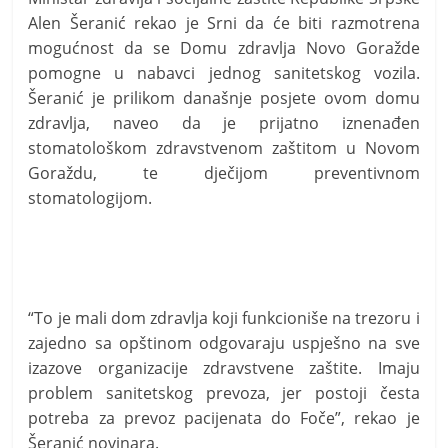
t
Alen Šeranić rekao je Srni da će biti razmotrena
i
mogućnost da se Domu zdravlja Novo Goražde
v
pomogne u nabavci jednog sanitetskog vozila.
n
Šeranić je prilikom današnje posjete ovom domu
i
zdravlja, naveo da je prijatno iznenađen
h
stomatološkom zdravstvenom zaštitom u Novom
Goraždu, te dječijom preventivnom
v
stomatologijom.
i
j
e
s
t
“To je mali dom zdravlja koji funkcioniše na trezoru i
i
zajedno sa opštinom odgovaraju uspješno na sve
izazove organizacije zdravstvene zaštite. Imaju
problem sanitetskog prevoza, jer postoji česta
potreba za prevoz pacijenata do Foče”, rekao je
Šeranić novinara.