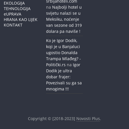
srbijahoteli.com
EKOLOGIJA
na
Najbolji hotel u
TEHNOLOGIJA
svijetu nalazi se u
eUPRAVA
Meksiku, noćenje
HRANA KAO LIJEK
KONTAKT
van sezone od 319
dolara pa naviše !
Ko je Igor Dodik,
koji je u Banjaluci
ugostio Donalda
Trampa Mlađeg? -
Politički.rs
na
Igor
Dodik je ultra
dobar frajer:
Povezivali su ga sa
mnogima !!!
Copyright © [2018-2023]
Novosti Plus
.