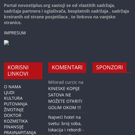
Portal novostiplus.org sastoji se od vlastitih sadržaja,
sadržaja partnera i oglašivača, besplatnih sadržaja , sadržaja
kreiranih od strane posjetilaca , te linkova na vanjske
stranice.
IMPRESUM
KORISNI
KOMENTARI
SPONZORI
LINKOVI
Milorad curcic
na
O NAMA
KINESKE KOPIJE
LJUDI
SATOVA NE
KULTURA
MOŽETE OTKRITI
PUTOVANJA
GOLIM OKOM !!!
ŽIVOTINJE
DOKTOR
Najveći hotel na
KOZMETIKA
svetu: broj soba,
FINANSIJE
lokacija i rekordi -
PRAVNAPITANJA