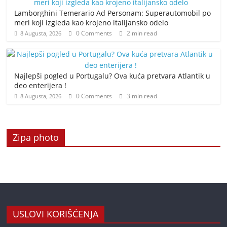
Lamborghini Temerario Ad Personam: Superautomobil po
meri koji izgleda kao krojeno italijansko odelo
0 Comments
2 min read
8 Augusta, 2026
Najlepši pogled u Portugalu? Ova kuća pretvara Atlantik u
deo enterijera !
0 Comments
3 min read
8 Augusta, 2026
Zipa photo
USLOVI KORIŠĆENJA