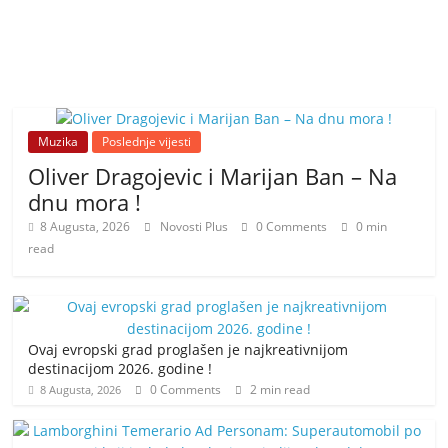
Muzika
Poslednje vijesti
Oliver Dragojevic i Marijan Ban – Na
dnu mora !
8 Augusta, 2026
Novosti Plus
0 Comments
0 min
read
Ovaj evropski grad proglašen je najkreativnijom
destinacijom 2026. godine !
0 Comments
2 min read
8 Augusta, 2026