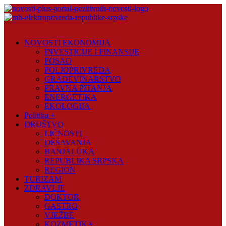
Skip
to
content
Novosti
Plus
NOVOSTI EKONOMIJA
INVESTICIJE I FINANSIJE
Portal
POSAO
pozitivnih
POLJOPRIVREDA
vijesti
GRAĐEVINARSTVO
PRAVNA PITANJA
ENERGETIKA
EKOLOGIJA
Politika +
DRUŠTVO
LIČNOSTI
DEŠAVANJA
BANJALUKA
REPUBLIKA SRPSKA
REGION
TURIZAM
ZDRAVLJE
DOKTOR
GASTRO
VJEŽBE
KOZMETIKA