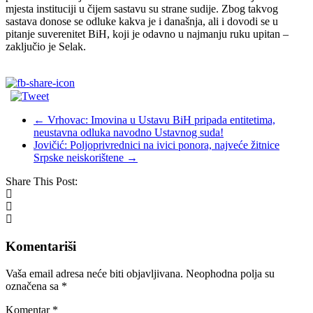
mjesta instituciji u čijem sastavu su strane sudije. Zbog takvog
sastava donose se odluke kakva je i današnja, ali i dovodi se u
pitanje suverenitet BiH, koji je odavno u najmanju ruku upitan –
zaključio je Selak.
←
Vrhovac: Imovina u Ustavu BiH pripada entitetima,
neustavna odluka navodno Ustavnog suda!
Jovičić: Poljoprivrednici na ivici ponora, najveće žitnice
Srpske neiskorištene
→
Share This Post:
Komentariši
Vaša email adresa neće biti objavljivana.
Neophodna polja su
označena sa
*
Komentar
*