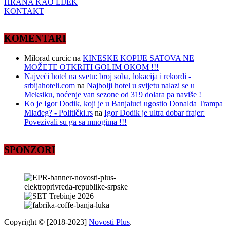
HRANA KAO LIJEK
KONTAKT
KOMENTARI
Milorad curcic
na
KINESKE KOPIJE SATOVA NE
MOŽETE OTKRITI GOLIM OKOM !!!
Najveći hotel na svetu: broj soba, lokacija i rekordi -
srbijahoteli.com
na
Najbolji hotel u svijetu nalazi se u
Meksiku, noćenje van sezone od 319 dolara pa naviše !
Ko je Igor Dodik, koji je u Banjaluci ugostio Donalda Trampa
Mlađeg? - Politički.rs
na
Igor Dodik je ultra dobar frajer:
Povezivali su ga sa mnogima !!!
SPONZORI
Copyright © [2018-2023]
Novosti Plus
.