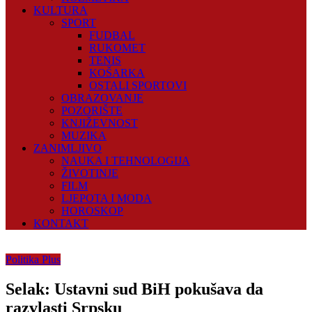
KULTURA
SPORT
FUDBAL
RUKOMET
TENIS
KOŠARKA
OSTALI SPORTOVI
OBRAZOVANJE
POZORIŠTE
KNJIŽEVNOST
MUZIKA
ZANIMLJIVO
NAUKA I TEHNOLOGIJA
ŽIVOTINJE
FILM
LJEPOTA I MODA
HOROSKOP
KONTAKT
Politika Plus
Selak: Ustavni sud BiH pokušava da
razvlasti Srpsku