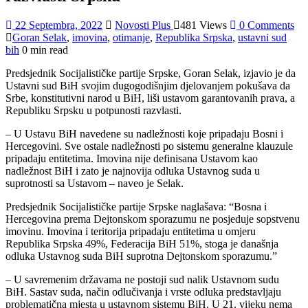
22 Septembra, 2022
Novosti Plus
481 Views
0 Comments
Goran Selak
,
imovina
,
otimanje
,
Republika Srpska
,
ustavni sud
bih
0 min read
Predsjednik Socijalističke partije Srpske, Goran Selak, izjavio je da
Ustavni sud BiH svojim dugogodišnjim djelovanjem pokušava da
Srbe, konstitutivni narod u BiH, liši ustavom garantovanih prava, a
Republiku Srpsku u potpunosti razvlasti.
– U Ustavu BiH navedene su nadležnosti koje pripadaju Bosni i
Hercegovini. Sve ostale nadležnosti po sistemu generalne klauzule
pripadaju entitetima. Imovina nije definisana Ustavom kao
nadležnost BiH i zato je najnovija odluka Ustavnog suda u
suprotnosti sa Ustavom – naveo je Selak.
Predsjednik Socijalističke partije Srpske naglašava: “Bosna i
Hercegovina prema Dejtonskom sporazumu ne posjeduje sopstvenu
imovinu. Imovina i teritorija pripadaju entitetima u omjeru
Republika Srpska 49%, Federacija BiH 51%, stoga je današnja
odluka Ustavnog suda BiH suprotna Dejtonskom sporazumu.”
– U savremenim državama ne postoji sud nalik Ustavnom sudu
BiH. Sastav suda, način odlučivanja i vrste odluka predstavljaju
problematična mjesta u ustavnom sistemu BiH. U 21. vijeku nema