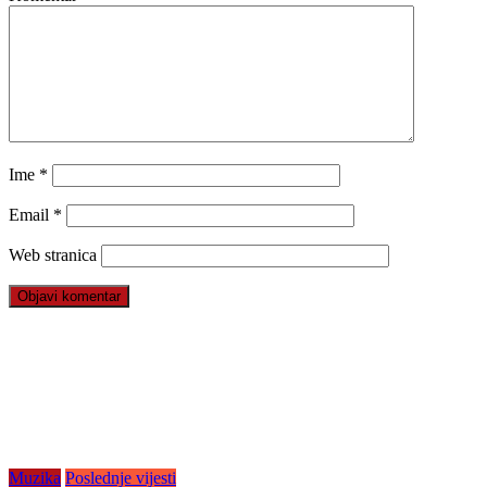
Ime
*
Email
*
Web stranica
Muzika
Poslednje vijesti