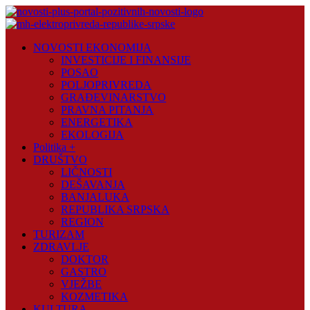
Skip
to
content
Novosti
NOVOSTI EKONOMIJA
Plus
INVESTICIJE I FINANSIJE
POSAO
Portal
POLJOPRIVREDA
pozitivnih
GRAĐEVINARSTVO
vijesti
PRAVNA PITANJA
ENERGETIKA
EKOLOGIJA
Politika +
DRUŠTVO
LIČNOSTI
DEŠAVANJA
BANJALUKA
REPUBLIKA SRPSKA
REGION
TURIZAM
ZDRAVLJE
DOKTOR
GASTRO
VJEŽBE
KOZMETIKA
KULTURA