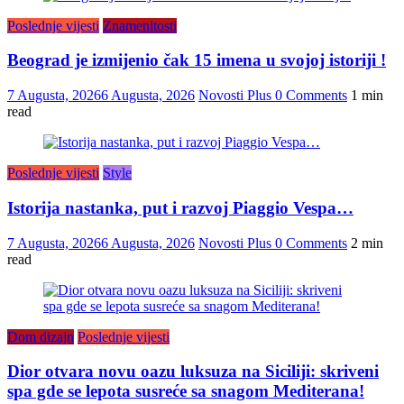
Poslednje vijesti
Znamenitosti
Beograd je izmijenio čak 15 imena u svojoj istoriji !
7 Augusta, 2026
6 Augusta, 2026
Novosti Plus
0 Comments
1 min
read
Poslednje vijesti
Style
Istorija nastanka, put i razvoj Piaggio Vespa…
7 Augusta, 2026
6 Augusta, 2026
Novosti Plus
0 Comments
2 min
read
Dom dizajn
Poslednje vijesti
Dior otvara novu oazu luksuza na Siciliji: skriveni
spa gde se lepota susreće sa snagom Mediterana!