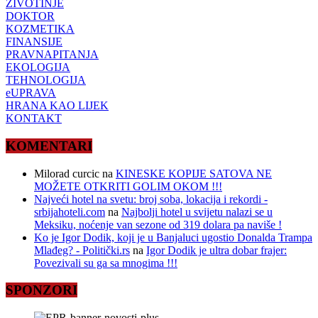
ŽIVOTINJE
DOKTOR
KOZMETIKA
FINANSIJE
PRAVNAPITANJA
EKOLOGIJA
TEHNOLOGIJA
eUPRAVA
HRANA KAO LIJEK
KONTAKT
KOMENTARI
Milorad curcic
na
KINESKE KOPIJE SATOVA NE
MOŽETE OTKRITI GOLIM OKOM !!!
Najveći hotel na svetu: broj soba, lokacija i rekordi -
srbijahoteli.com
na
Najbolji hotel u svijetu nalazi se u
Meksiku, noćenje van sezone od 319 dolara pa naviše !
Ko je Igor Dodik, koji je u Banjaluci ugostio Donalda Trampa
Mlađeg? - Politički.rs
na
Igor Dodik je ultra dobar frajer:
Povezivali su ga sa mnogima !!!
SPONZORI