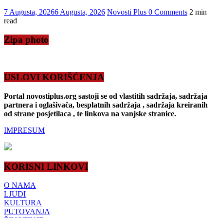
7 Augusta, 2026
6 Augusta, 2026
Novosti Plus
0 Comments
2 min
read
Zipa photo
USLOVI KORIŠĆENJA
Portal novostiplus.org sastoji se od vlastitih sadržaja, sadržaja
partnera i oglašivača, besplatnih sadržaja , sadržaja kreiranih
od strane posjetilaca , te linkova na vanjske stranice.
IMPRESUM
KORISNI LINKOVI
O NAMA
LJUDI
KULTURA
PUTOVANJA