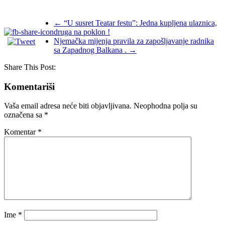
←
“U susret Teatar festu”: Jedna kupljena ulaznica,
druga na poklon !
Njemačka mijenja pravila za zapošljavanje radnika
sa Zapadnog Balkana .
→
Share This Post:
Komentariši
Vaša email adresa neće biti objavljivana.
Neophodna polja su
označena sa
*
Komentar
*
Ime
*