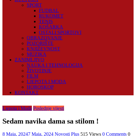
SPORT
FUDBAL
RUKOMET
TENIS
KOŠARKA
OSTALI SPORTOVI
OBRAZOVANJE
POZORIŠTE
KNJIŽEVNOST
MUZIKA
ZANIMLJIVO
NAUKA I TEHNOLOGIJA
ŽIVOTINJE
FILM
LJEPOTA I MODA
HOROSKOP
KONTAKT
Ljepota i Moda
Poslednje vijesti
Sedam navika dama sa stilom !
8 Maja, 2024
7 Maja, 2024
Novosti Plus
515 Views
0 Comments
0