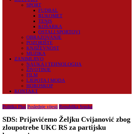
SPORT
FUDBAL
RUKOMET
TENIS
KOŠARKA
OSTALI SPORTOVI
OBRAZOVANJE
POZORIŠTE
KNJIŽEVNOST
MUZIKA
ZANIMLJIVO
NAUKA I TEHNOLOGIJA
ŽIVOTINJE
FILM
LJEPOTA I MODA
HOROSKOP
KONTAKT
Politika Plus
Poslednje vijesti
Republika Srpska
SDS: Prijavićemo Željku Cvijanović zbog
zloupotrebe UKC RS za partijsku