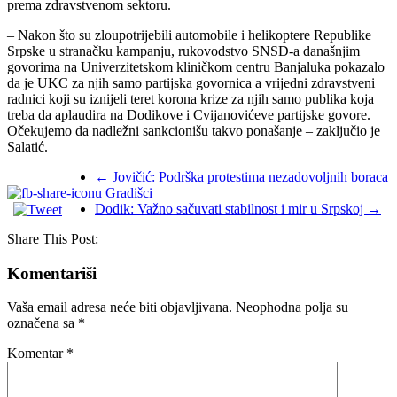
prema zdravstvenom sektoru.
– Nakon što su zloupotrijebili automobile i helikoptere Republike
Srpske u stranačku kampanju, rukovodstvo SNSD-a današnjim
govorima na Univerzitetskom kliničkom centru Banjaluka pokazalo
da je UKC za njih samo partijska govornica a vrijedni zdravstveni
radnici koji su iznijeli teret korona krize za njih samo publika koja
treba da aplaudira na Dodikove i Cvijanovićeve partijske govore.
Očekujemo da nadležni sankcionišu takvo ponašanje – zaključio je
Salatić.
←
Jovičić: Podrška protestima nezadovoljnih boraca
u Gradišci
Dodik: Važno sačuvati stabilnost i mir u Srpskoj
→
Share This Post:
Komentariši
Vaša email adresa neće biti objavljivana.
Neophodna polja su
označena sa
*
Komentar
*