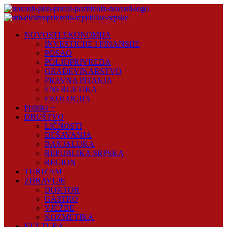
Skip
to
content
Novosti
NOVOSTI EKONOMIJA
Plus
INVESTICIJE I FINANSIJE
POSAO
Portal
POLJOPRIVREDA
pozitivnih
GRAĐEVINARSTVO
vijesti
PRAVNA PITANJA
ENERGETIKA
EKOLOGIJA
Politika +
DRUŠTVO
LIČNOSTI
DEŠAVANJA
BANJALUKA
REPUBLIKA SRPSKA
REGION
TURIZAM
ZDRAVLJE
DOKTOR
GASTRO
VJEŽBE
KOZMETIKA
KULTURA