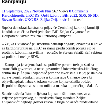
kampanju
11 Septembra, 2022
Novosti Plus
567 Views
0 Comments
Kardiohirurgija UKC RS
,
Opšti izbori u BiH 2022
,
SDS
,
SNSD
,
Stevan Salatić
,
UKC RS
,
Željka Cvijanović
1 min read
Srpska demokratska stranka prijaviće Centralnoj izbornoj komisiji
kandidata za člana Predsjedništva BiH Željku Cvijanović za
zloupotrebu javnih resursa u izbornoj kampanji.
– Željka Cvijanović je iskoristila današnji događaj otvaranja Klinike
za kardiohirurgiju na UKC za slanje predizbornih poruka što je
protivno izbornim pravilima – poručio je Stevan Salatić, šef Sektora
za politiku i medije SDS.
– Kampanja je vrijeme kada se političke poruke trebaju slati sa
stranačkih govornica, a ne sa govornice Univerzitetsko-kliničkog
centra što je Željka Cvijanović perfidno iskoristila. Da joj je stalo da
zdravstvenih radnika i uslova u kojima rade Cvijanovićeva bi
objavila spisak nabavki tokom korone koji se oštetila budžet
Republike Srpske za stotinu miliona maraka – poručio je Salatić.
Salatić kaže da “stotine ljekara koji su otišli u inostranstvo za
vrijeme premijerskog, a i predsjedničkog mandata Željke
Cvijanović” najbolje govori kakva je briga odlazeće predsjednice