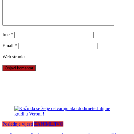
Ime
*
Email
*
Web stranica
Poslednje vijesti
ZANIMLJIVO