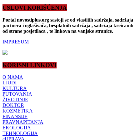
USLOVI KORIŠĆENJA
Portal novostiplus.org sastoji se od vlastitih sadržaja, sadržaja
partnera i oglašivača, besplatnih sadržaja , sadržaja kreiranih
od strane posjetilaca , te linkova na vanjske stranice.
IMPRESUM
KORISNI LINKOVI
O NAMA
LJUDI
KULTURA
PUTOVANJA
ŽIVOTINJE
DOKTOR
KOZMETIKA
FINANSIJE
PRAVNAPITANJA
EKOLOGIJA
TEHNOLOGIJA
eUPRAVA