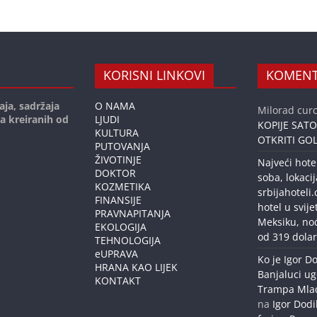
KORISNI LINKOVI
KOMENT
aja, sadržaja
O NAMA
Milorad curc
ja kreiranih od
LJUDI
KOPIJE SAT
KULTURA
OTKRITI GOL
PUTOVANJA
ŽIVOTINJE
Najveći hote
DOKTOR
soba, lokacij
KOZMETIKA
srbijahoteli
FINANSIJE
hotel u svije
PRAVNAPITANJA
Meksiku, no
EKOLOGIJA
od 319 dolar
TEHNOLOGIJA
eUPRAVA
Ko je Igor Do
HRANA KAO LIJEK
Banjaluci ug
KONTAKT
Trampa Mlađe
na
Igor Dodi