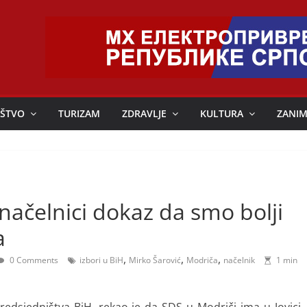
ŠTVO
TURIZAM
ZDRAVLJE
KULTURA
ZANIM
 načelnici dokaz da smo bolji
a
,
,
,
0 Comments
izbori u BiH
Mirko Šarović
Modriča
načelnik
1 min