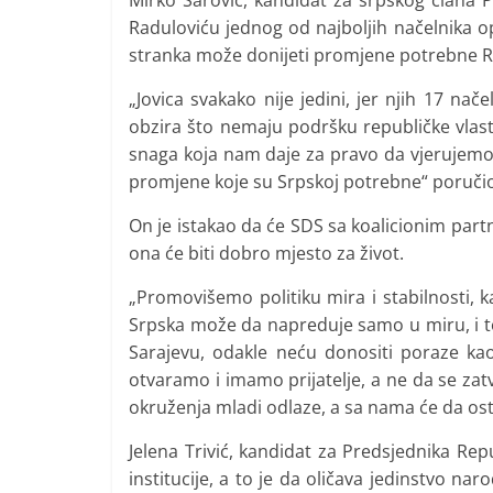
Mirko Šarović, kandidat za srpskog člana P
i
Raduloviću jednog od najboljih načelnika op
t
stranka može donijeti promjene potrebne Re
i
„Jovica svakako nije jedini, jer njih 17 n
v
obzira što nemaju podršku republičke vlas
n
snaga koja nam daje za pravo da vjerujemo
i
promjene koje su Srpskoj potrebne“ poručio 
h
On je istakao da će SDS sa koalicionim part
v
ona će biti dobro mjesto za život.
i
j
„Promovišemo politiku mira i stabilnosti, 
e
Srpska može da napreduje samo u miru, i to 
s
Sarajevu, odakle neću donositi poraze k
otvaramo i imamo prijatelje, a ne da se zatva
t
okruženja mladi odlaze, a sa nama će da osta
i
Jelena Trivić, kandidat za Predsjednika Repu
institucije, a to je da oličava jedinstvo nar