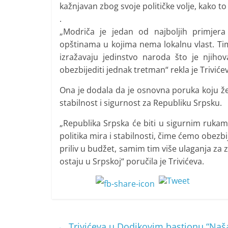
kažnjavan zbog svoje političke volje, kako to 
.
„Modriča je jedan od najboljih primjera
opštinama u kojima nema lokalnu vlast. Tim
izražavaju jedinstvo naroda što je njih
obezbijediti jednak tretman“ rekla je Triviće
Ona je dodala da je osnovna poruka koju žel
stabilnost i sigurnost za Republiku Srpsku.
„Republika Srpska će biti u sigurnim rukam
politika mira i stabilnosti, čime ćemo obezbi
priliv u budžet, samim tim više ulaganja za 
ostaju u Srpskoj“ poručila je Trivićeva.
←
Trivićeva u Dodikovim bastionu “Naša