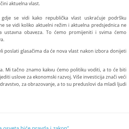
čini aktuelna vlast.
 gdje se vidi kako republička vlast uskraćuje podršku
e se vidi koliko aktuelni režim i aktuelna predsjednica ne
ova ustavna obaveza. To ćemo promijeniti i svima ćemo
va.
i poslati glasačima da će nova vlast nakon izbora donijeti
a. Mi tačno znamo kakvu ćemo politiku voditi, a to će biti
jediti uslove za ekonomski razvoj. Više investicija znači veći
zdravstvo, za obrazovanje, a to su preduslovi da mladi ljudi
 osveta biće pravda i zakon”