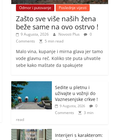
Odmor i putovanje
Poslednje vijesti
Zašto sve više naših žena
beže same na ovo ostrvo !
9 Augusta, 2026
Novosti Plus
0
Comments
5 min read
Malo vina, kupanje i mirna glava jer tamo
vode glavnu reč. Koliko ste puta uhvatile
sebe kako maštate da spakujete
Sedite u pletnu i
uživajte u vožnji do
Vaznesenjske crkve !
0
9 Augusta, 2026
Comments
3 min
read
Interijeri s karakterom: