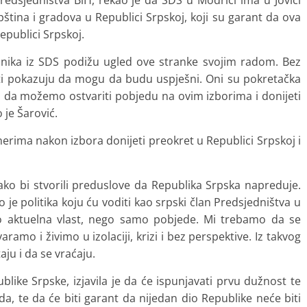
redsjedništva BiH, rekao je da SDS u Modriči ima u Jovici
ština i gradova u Republici Srpskoj, koji su garant da ova
publici Srpskoj.
ačelnika iz SDS podižu ugled ove stranke svojim radom. Bez
ti pokazuju da mogu da budu uspješni. Oni su pokretačka
 da možemo ostvariti pobjedu na ovim izborima i donijeti
je Šarović.
nerima nakon izbora donijeti preokret u Republici Srpskoj i
kako bi stvorili preduslove da Republika Srpska napreduje.
je politika koju ću voditi kao srpski član Predsjedništva u
ao aktuelna vlast, nego samo pobjede. Mi trebamo da se
ramo i živimo u izolaciji, krizi i bez perspektive. Iz takvog
ju i da se vraćaju.
blike Srpske, izjavila je da će ispunjavati prvu dužnost te
oda, te da će biti garant da nijedan dio Republike neće biti