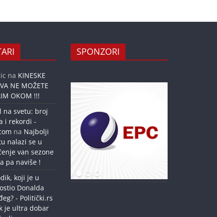
ARI
SPONZORI
ic
na
KINESKE
OVA NE MOŽETE
IM OKOM !!!
l na svetu: broj
a i rekordi -
.com
na
Najbolji
tu nalazi se u
ćenje van sezone
a pa naviše !
dik, koji je u
ostio Donalda
g? - Politički.rs
k je ultra dobar