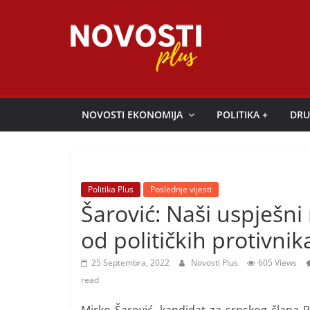
Skip
to
content
Novosti
Plus
NOVOSTI EKONOMIJA
POLITIKA +
DRU
P
o
r
Politika Plus
Poslednje vijesti
t
Šarović: Naši uspješni
a
od političkih protivnik
l
p
25 Septembra, 2022
Novosti Plus
605 Views
o
read
z