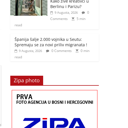
Kako žive kreativci u
Berlinu i Parizu?
0
9 Augusta, 2026
Comments
5 min
read
Španija šalje 2.000 vojnika u Seutu:
Spremaju se za novi priliv migranata !
0 Comments
0 min
9 Augusta, 2026
read
Zipa photo