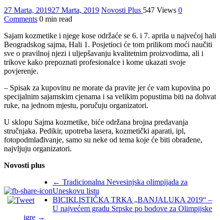
27 Marta, 2019
27 Marta, 2019
Novosti Plus
547 Views
0
Comments
0 min read
Sajam kozmetike i njege kose održaće se 6. i 7. aprila u najvećoj hali
Beogradskog sajma, Hali 1. Posjetioci će tom prilikom moći naučiti
sve o pravilnoj njezi i uljepšavanju kvalitetnim proizvodima, ali i
trikove kako prepoznati profesionalce i kome ukazati svoje
povjerenje.
– Spisak za kupovinu ne morate da pravite jer će vam kupovina po
specijalnim sajamskim cjenama i sa velikim popustima biti na dohvat
ruke, na jednom mjestu, poručuju organizatori.
U sklopu Sajma kozmetike, biće održana brojna predavanja
stručnjaka. Pedikir, upotreba lasera, kozmetički aparati, ipl,
fotopodmlađivanje, samo su neke od tema koje će biti obrađene,
najvljuju organizatori.
Novosti plus
←
Tradicionalna Nevesinjska olimpijada za
Uneskovu listu
BICIКLISTIČКA TRКA „BANJALUКA 2019“ –
U najvećem gradu Srpske po bodove za Olimpijske
igre
→