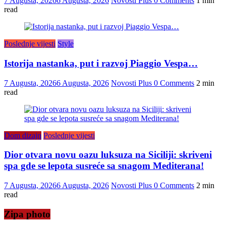
7 Augusta, 2026
6 Augusta, 2026
Novosti Plus
0 Comments
1 min
read
Poslednje vijesti
Style
Istorija nastanka, put i razvoj Piaggio Vespa…
7 Augusta, 2026
6 Augusta, 2026
Novosti Plus
0 Comments
2 min
read
Dom dizajn
Poslednje vijesti
Dior otvara novu oazu luksuza na Siciliji: skriveni
spa gde se lepota susreće sa snagom Mediterana!
7 Augusta, 2026
6 Augusta, 2026
Novosti Plus
0 Comments
2 min
read
Zipa photo