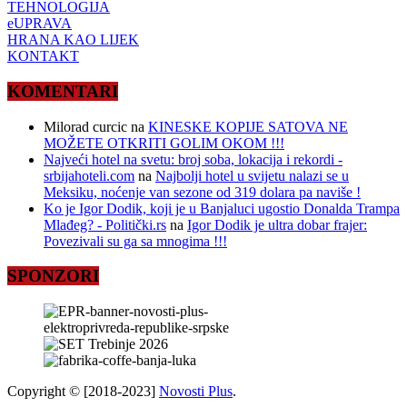
TEHNOLOGIJA
eUPRAVA
HRANA KAO LIJEK
KONTAKT
KOMENTARI
Milorad curcic
na
KINESKE KOPIJE SATOVA NE
MOŽETE OTKRITI GOLIM OKOM !!!
Najveći hotel na svetu: broj soba, lokacija i rekordi -
srbijahoteli.com
na
Najbolji hotel u svijetu nalazi se u
Meksiku, noćenje van sezone od 319 dolara pa naviše !
Ko je Igor Dodik, koji je u Banjaluci ugostio Donalda Trampa
Mlađeg? - Politički.rs
na
Igor Dodik je ultra dobar frajer:
Povezivali su ga sa mnogima !!!
SPONZORI
Copyright © [2018-2023]
Novosti Plus
.