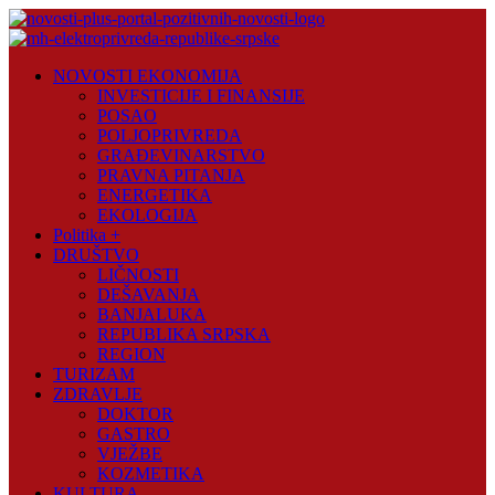
Skip
to
content
Novosti
NOVOSTI EKONOMIJA
Plus
INVESTICIJE I FINANSIJE
POSAO
Portal
POLJOPRIVREDA
pozitivnih
GRAĐEVINARSTVO
vijesti
PRAVNA PITANJA
ENERGETIKA
EKOLOGIJA
Politika +
DRUŠTVO
LIČNOSTI
DEŠAVANJA
BANJALUKA
REPUBLIKA SRPSKA
REGION
TURIZAM
ZDRAVLJE
DOKTOR
GASTRO
VJEŽBE
KOZMETIKA
KULTURA