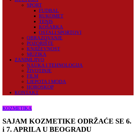
SPORT
FUDBAL
RUKOMET
TENIS
KOŠARKA
OSTALI SPORTOVI
OBRAZOVANJE
POZORIŠTE
KNJIŽEVNOST
MUZIKA
ZANIMLJIVO
NAUKA I TEHNOLOGIJA
ŽIVOTINJE
FILM
LJEPOTA I MODA
HOROSKOP
KONTAKT
KOZMETIKA
SAJAM KOZMETIKE ODRŽAĆE SE 6.
i 7. APRILA U BEOGRADU