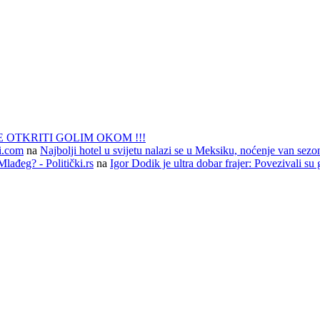
 OTKRITI GOLIM OKOM !!!
li.com
na
Najbolji hotel u svijetu nalazi se u Meksiku, noćenje van sezo
lađeg? - Politički.rs
na
Igor Dodik je ultra dobar frajer: Povezivali su