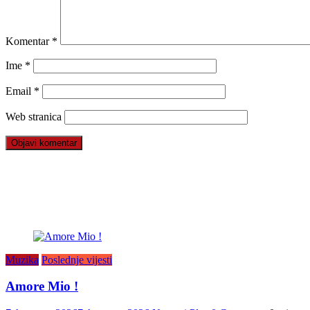
Komentar
*
Ime
*
Email
*
Web stranica
Muzika
Poslednje vijesti
Amore Mio !