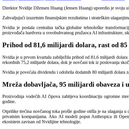
Direktor Nvidije Džensen Huang (Jensen Huang) uporedio je svoju ulog
Zahvaljujući izuzetnim finansijskim rezultatima i strateškim ulaganji
Nvidia je postala centralna tačka globalne tehnološke transformaci
proizvođača hardvera u sveobuhvatnog pružaoca AI infrastrukture, uklj
Prihod od 81,6 milijardi dolara, rast od 85
Nvidia je u prvom kvartalu zabilježila prihod od 81,6 milijardi dolar
rekordnih 75,2 milijarde dolara, dok je novčani tok iz poslovanja skoč
Nvidia je povećala dividendu i odobrila dodatnih 80 milijardi dolara z
Mreža dobavljača, 95 milijardi obaveza i
Proizvodnja vodećih AI čipova zahtijeva koordinaciju ogromne mrež
godine.
Otprilike trećina novčanog toka prošle godine otišla je na ulaganja u
privatnim kompanijama. Ako AI modeli poput Anthropica ili OpenAI z
ekosistem zavisan od Nvidijine tehnologije.