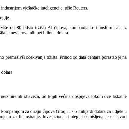
dustrijom vještačke inteligencije, piše Reuters.
ogije.
 više od 80 odsto tržišta AI čipova, kompanija se transformisala iz
la je nevjerovatnih pet biliona dolara.
o premašivši očekivanja tržišta. Prihod od data centara porastao je na
 dolara.
 neizmirenih obaveza, od kojih većina dospijeva tokom ove fiskalne
s kompanijom za dizajn čipova Groq i 17,5 milijardi dolara za udjele u
nu za finansiranje. Investiciona strategija osmišljena je da stvori