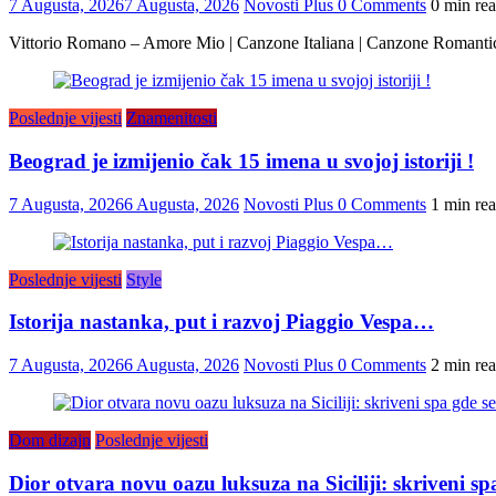
7 Augusta, 2026
7 Augusta, 2026
Novosti Plus
0 Comments
0 min re
Vittorio Romano – Amore Mio | Canzone Italiana | Canzone Romanti
Poslednje vijesti
Znamenitosti
Beograd je izmijenio čak 15 imena u svojoj istoriji !
7 Augusta, 2026
6 Augusta, 2026
Novosti Plus
0 Comments
1 min re
Poslednje vijesti
Style
Istorija nastanka, put i razvoj Piaggio Vespa…
7 Augusta, 2026
6 Augusta, 2026
Novosti Plus
0 Comments
2 min re
Dom dizajn
Poslednje vijesti
Dior otvara novu oazu luksuza na Siciliji: skriveni s