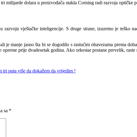
 tri milijarde dolara u proizvođača stakla Corning radi razvoja optičke 
 razvoju vještačke inteligencije. S druge strane, izuzetno je teško nad
i, ali je manje jasno šta bi se dogodilo s rastućim obavezama prema dob
opreme prije dvadesetak godina. Ako orkestar postane prevelik, raste r
tri puta više da dokažem da vrijedim !
na sa
*