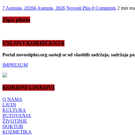
7 Augusta, 2026
6 Augusta, 2026
Novosti Plus
0 Comments
2 min re
Zipa photo
USLOVI KORIŠĆENJA
Portal novostiplus.org sastoji se od vlastitih sadržaja, sadržaja p
IMPRESUM
KORISNI LINKOVI
O NAMA
LJUDI
KULTURA
PUTOVANJA
ŽIVOTINJE
DOKTOR
KOZMETIKA