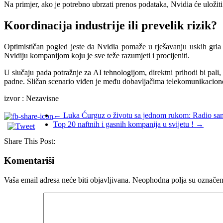
Na primjer, ako je potrebno ubrzati prenos podataka, Nvidia će uložiti
Koordinacija industrije ili prevelik rizik?
Optimističan pogled jeste da Nvidia pomaže u rješavanju uskih grla u
Nvidiju kompanijom koju je sve teže razumjeti i procijeniti.
U slučaju pada potražnje za AI tehnologijom, direktni prihodi bi pal
padne. Sličan scenario viđen je među dobavljačima telekomunikacione 
izvor : Nezavisne
←
Luka Ćurguz o životu sa jednom rukom: Radio sam 
Top 20 naftnih i gasnih kompanija u svijetu !
→
Share This Post:
Komentariši
Vaša email adresa neće biti objavljivana.
Neophodna polja su označe