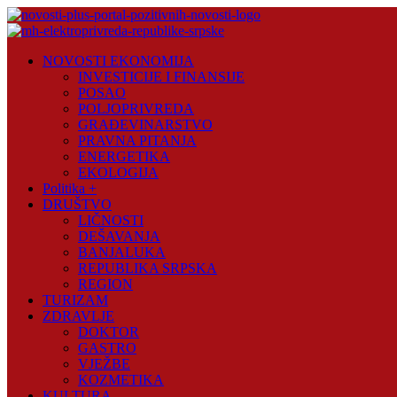
Skip
to
content
Novosti
NOVOSTI EKONOMIJA
Plus
INVESTICIJE I FINANSIJE
POSAO
Portal
POLJOPRIVREDA
pozitivnih
GRAĐEVINARSTVO
vijesti
PRAVNA PITANJA
ENERGETIKA
EKOLOGIJA
Politika +
DRUŠTVO
LIČNOSTI
DEŠAVANJA
BANJALUKA
REPUBLIKA SRPSKA
REGION
TURIZAM
ZDRAVLJE
DOKTOR
GASTRO
VJEŽBE
KOZMETIKA
KULTURA