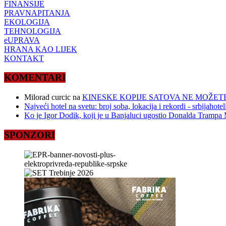
FINANSIJE
PRAVNAPITANJA
EKOLOGIJA
TEHNOLOGIJA
eUPRAVA
HRANA KAO LIJEK
KONTAKT
KOMENTARI
Milorad curcic
na
KINESKE KOPIJE SATOVA NE MOŽETE
Najveći hotel na svetu: broj soba, lokacija i rekordi - srbijahote
Ko je Igor Dodik, koji je u Banjaluci ugostio Donalda Trampa M
SPONZORI