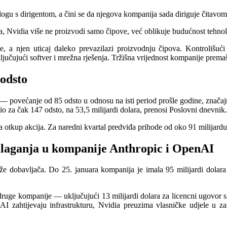
u s dirigentom, a čini se da njegova kompanija sada diriguje čitavom in
ma, Nvidia više ne proizvodi samo čipove, već oblikuje budućnost tehnol
je, a njen uticaj daleko prevazilazi proizvodnju čipova. Kontrolišući
učujući softver i mrežna rješenja. Tržišna vrijednost kompanije premaši
 odsto
a — povećanje od 85 odsto u odnosu na isti period prošle godine, značajn
io za čak 147 odsto, na 53,5 milijardi dolara, prenosi Poslovni dnevnik.
a otkup akcija. Za naredni kvartal predviđa prihode od oko 91 milijardu
 ulaganja u kompanije Anthropic i OpenAI
e dobavljača. Do 25. januara kompanija je imala 95 milijardi dolara
 druge kompanije — uključujući 13 milijardi dolara za licencni ugovor 
ahtijevaju infrastrukturu, Nvidia preuzima vlasničke udjele u zamje