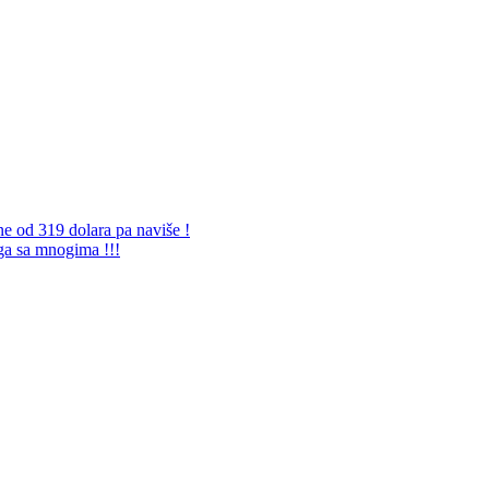
ne od 319 dolara pa naviše !
 ga sa mnogima !!!