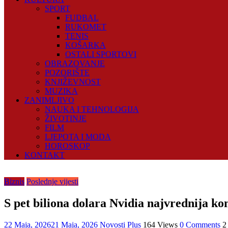
SPORT
FUDBAL
RUKOMET
TENIS
KOŠARKA
OSTALI SPORTOVI
OBRAZOVANJE
POZORIŠTE
KNJIŽEVNOST
MUZIKA
ZANIMLJIVO
NAUKA I TEHNOLOGIJA
ŽIVOTINJE
FILM
LJEPOTA I MODA
HOROSKOP
KONTAKT
Biznis
Poslednje vijesti
S pet biliona dolara Nvidia najvrednija ko
22 Maja, 2026
21 Maja, 2026
Novosti Plus
164 Views
0 Comments
2