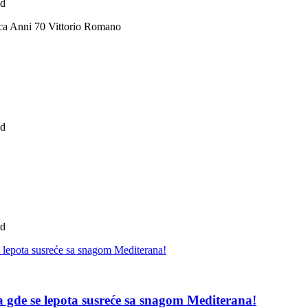
ad
ca Anni 70 Vittorio Romano
ad
ad
pa gde se lepota susreće sa snagom Mediterana!