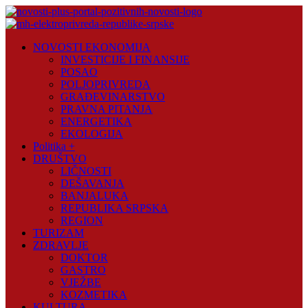
Skip
to
content
Novosti
NOVOSTI EKONOMIJA
Plus
INVESTICIJE I FINANSIJE
POSAO
Portal
POLJOPRIVREDA
pozitivnih
GRAĐEVINARSTVO
vijesti
PRAVNA PITANJA
ENERGETIKA
EKOLOGIJA
Politika +
DRUŠTVO
LIČNOSTI
DEŠAVANJA
BANJALUKA
REPUBLIKA SRPSKA
REGION
TURIZAM
ZDRAVLJE
DOKTOR
GASTRO
VJEŽBE
KOZMETIKA
KULTURA