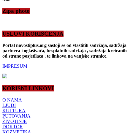
Zipa photo
USLOVI KORIŠĆENJA
Portal novostiplus.org sastoji se od vlastitih sadržaja, sadržaja
partnera i oglašivača, besplatnih sadržaja , sadržaja kreiranih
od strane posjetilaca , te linkova na vanjske stranice.
IMPRESUM
KORISNI LINKOVI
O NAMA
LJUDI
KULTURA
PUTOVANJA
ŽIVOTINJE
DOKTOR
KOZMETIKA