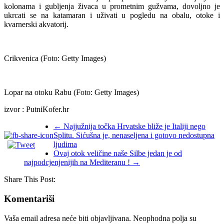
kolonama i gubljenja živaca u prometnim gužvama, dovoljno je
ukrcati se na katamaran i uživati u pogledu na obalu, otoke i
kvarnerski akvatorij.
Crikvenica (Foto: Getty Images)
Lopar na otoku Rabu (Foto: Getty Images)
izvor : PutniKofer.hr
←
Najjužnija točka Hrvatske bliže je Italiji nego
Splitu. Sićušna je, nenaseljena i gotovo nedostupna
ljudima
Ovaj otok veličine naše Silbe jedan je od
najpodcjenjenijih na Mediteranu !
→
Share This Post:
Komentariši
Vaša email adresa neće biti objavljivana.
Neophodna polja su