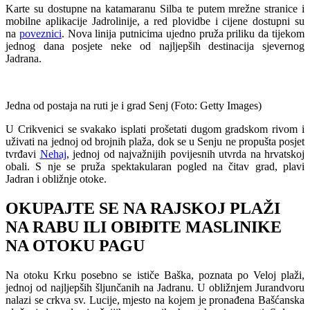
Karte su dostupne na katamaranu Silba te putem mrežne stranice i
mobilne aplikacije Jadrolinije, a red plovidbe i cijene dostupni su
na
poveznici
. Nova linija putnicima ujedno pruža priliku da tijekom
jednog dana posjete neke od najljepših destinacija sjevernog
Jadrana.
Jedna od postaja na ruti je i grad Senj (Foto: Getty Images)
U Crikvenici se svakako isplati prošetati dugom gradskom rivom i
uživati na jednoj od brojnih plaža, dok se u Senju ne propušta posjet
tvrđavi
Nehaj
, jednoj od najvažnijih povijesnih utvrda na hrvatskoj
obali. S nje se pruža spektakularan pogled na čitav grad, plavi
Jadran i obližnje otoke.
OKUPAJTE SE NA RAJSKOJ PLAŽI
NA RABU ILI OBIĐITE MASLINIKE
NA OTOKU PAGU
Na otoku Krku posebno se ističe Baška, poznata po Veloj plaži,
jednoj od najljepših šljunčanih na Jadranu. U obližnjem Jurandvoru
nalazi se crkva sv. Lucije, mjesto na kojem je pronađena Bašćanska