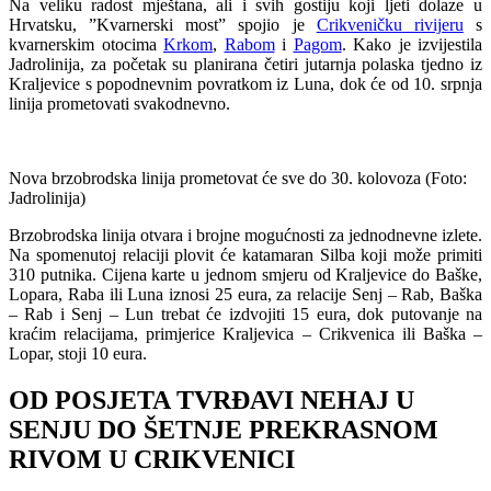
Na veliku radost mještana, ali i svih gostiju koji ljeti dolaze u
Hrvatsku, ”Kvarnerski most” spojio je
Crikveničku rivijeru
s
kvarnerskim otocima
Krkom
,
Rabom
i
Pagom
. Kako je izvijestila
Jadrolinija, za početak su planirana četiri jutarnja polaska tjedno iz
Kraljevice s popodnevnim povratkom iz Luna, dok će od 10. srpnja
linija prometovati svakodnevno.
Nova brzobrodska linija prometovat će sve do 30. kolovoza (Foto:
Jadrolinija)
Brzobrodska linija otvara i brojne mogućnosti za jednodnevne izlete.
Na spomenutoj relaciji plovit će katamaran Silba koji može primiti
310 putnika. Cijena karte u jednom smjeru od Kraljevice do Baške,
Lopara, Raba ili Luna iznosi 25 eura, za relacije Senj – Rab, Baška
– Rab i Senj – Lun trebat će izdvojiti 15 eura, dok putovanje na
kraćim relacijama, primjerice Kraljevica – Crikvenica ili Baška –
Lopar, stoji 10 eura.
OD POSJETA TVRĐAVI NEHAJ U
SENJU DO ŠETNJE PREKRASNOM
RIVOM U CRIKVENICI