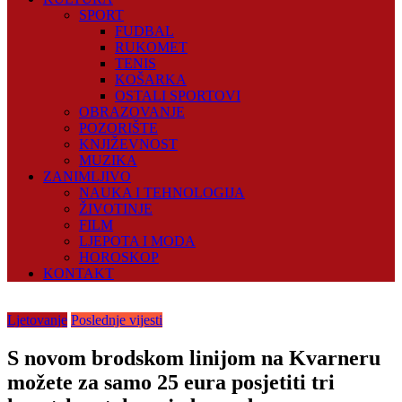
SPORT
FUDBAL
RUKOMET
TENIS
KOŠARKA
OSTALI SPORTOVI
OBRAZOVANJE
POZORIŠTE
KNJIŽEVNOST
MUZIKA
ZANIMLJIVO
NAUKA I TEHNOLOGIJA
ŽIVOTINJE
FILM
LJEPOTA I MODA
HOROSKOP
KONTAKT
Ljetovanje
Poslednje vijesti
S novom brodskom linijom na Kvarneru
možete za samo 25 eura posjetiti tri