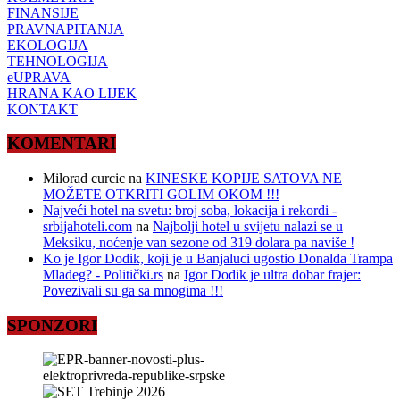
FINANSIJE
PRAVNAPITANJA
EKOLOGIJA
TEHNOLOGIJA
eUPRAVA
HRANA KAO LIJEK
KONTAKT
KOMENTARI
Milorad curcic
na
KINESKE KOPIJE SATOVA NE
MOŽETE OTKRITI GOLIM OKOM !!!
Najveći hotel na svetu: broj soba, lokacija i rekordi -
srbijahoteli.com
na
Najbolji hotel u svijetu nalazi se u
Meksiku, noćenje van sezone od 319 dolara pa naviše !
Ko je Igor Dodik, koji je u Banjaluci ugostio Donalda Trampa
Mlađeg? - Politički.rs
na
Igor Dodik je ultra dobar frajer:
Povezivali su ga sa mnogima !!!
SPONZORI