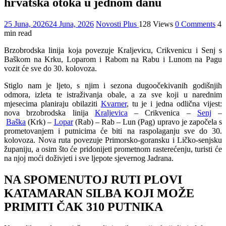
hrvatska otoka u jednom danu
25 Juna, 2026
24 Juna, 2026
Novosti Plus
128 Views
0 Comments
4
min read
Brzobrodska linija koja povezuje Kraljevicu, Crikvenicu i Senj s
Baškom na Krku, Loparom i Rabom na Rabu i Lunom na Pagu
vozit će sve do 30. kolovoza.
Stiglo nam je ljeto, s njim i sezona dugoočekivanih godišnjih
odmora, izleta te istraživanja obale, a za sve koji u narednim
mjesecima planiraju obilaziti
Kvarner
, tu je i jedna odlična vijest:
nova brzobrodska linija
Kraljevica
– Crikvenica –
Senj
–
Baška
(Krk) –
Lopar
(Rab) – Rab – Lun (Pag) upravo je započela s
prometovanjem i putnicima će biti na raspolaganju sve do 30.
kolovoza. Nova ruta povezuje Primorsko-goransku i Ličko-senjsku
županiju, a osim što će pridonijeti prometnom rasterećenju, turisti će
na njoj moći doživjeti i sve ljepote sjevernog Jadrana.
NA SPOMENUTOJ RUTI PLOVI
KATAMARAN SILBA KOJI MOŽE
PRIMITI ČAK 310 PUTNIKA