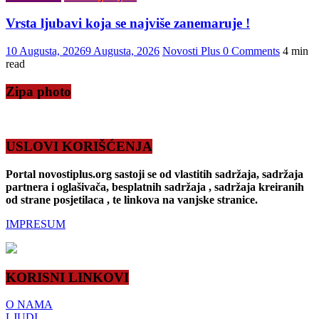
Vrsta ljubavi koja se najviše zanemaruje !
10 Augusta, 2026
9 Augusta, 2026
Novosti Plus
0 Comments
4 min
read
Zipa photo
USLOVI KORIŠĆENJA
Portal novostiplus.org sastoji se od vlastitih sadržaja, sadržaja
partnera i oglašivača, besplatnih sadržaja , sadržaja kreiranih
od strane posjetilaca , te linkova na vanjske stranice.
IMPRESUM
KORISNI LINKOVI
O NAMA
LJUDI