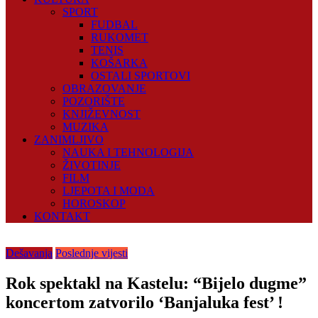
SPORT
FUDBAL
RUKOMET
TENIS
KOŠARKA
OSTALI SPORTOVI
OBRAZOVANJE
POZORIŠTE
KNJIŽEVNOST
MUZIKA
ZANIMLJIVO
NAUKA I TEHNOLOGIJA
ŽIVOTINJE
FILM
LJEPOTA I MODA
HOROSKOP
KONTAKT
Dešavanja
Poslednje vijesti
Rok spektakl na Kastelu: “Bijelo dugme”
koncertom zatvorilo ‘Banjaluka fest’ !