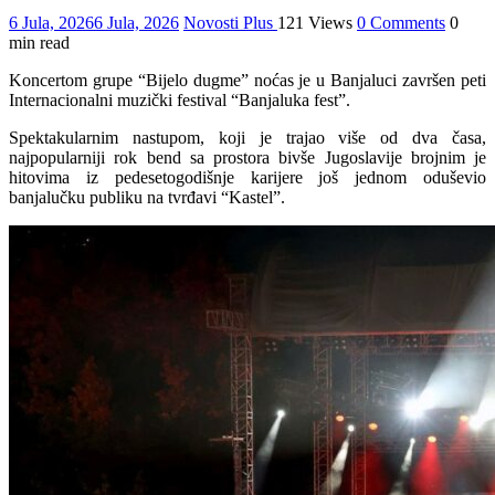
6 Jula, 2026
6 Jula, 2026
Novosti Plus
121 Views
0 Comments
0
min read
Koncertom grupe “Bijelo dugme” noćas je u Banjaluci završen peti
Internacionalni muzički festival “Banjaluka fest”.
Spektakularnim nastupom, koji je trajao više od dva časa,
najpopularniji rok bend sa prostora bivše Jugoslavije brojnim je
hitovima iz pedesetogodišnje karijere još jednom oduševio
banjalučku publiku na tvrđavi “Kastel”.