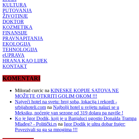
KULTURA
PUTOVANJA
ŽIVOTINJE
DOKTOR
KOZMETIKA
FINANSIJE
PRAVNAPITANJA
EKOLOGIJA
TEHNOLOGIJA
eUPRAVA
HRANA KAO LIJEK
KONTAKT
KOMENTARI
Milorad curcic
na
KINESKE KOPIJE SATOVA NE
MOŽETE OTKRITI GOLIM OKOM !!!
Najveći hotel na svetu: broj soba, lokacija i rekordi -
srbijahoteli.com
na
Najbolji hotel u svijetu nalazi se u
Meksiku, noćenje van sezone od 319 dolara pa naviše !
Ko je Igor Dodik, koji je u Banjaluci ugostio Donalda Trampa
Mlađeg? - Politički.rs
na
Igor Dodik je ultra dobar frajer:
Povezivali su ga sa mnogima !!!