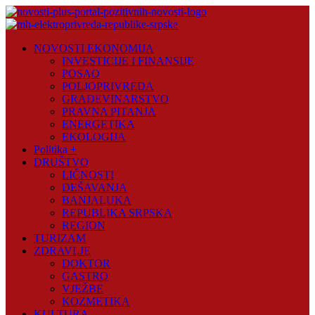
Skip
to
content
Novosti
NOVOSTI EKONOMIJA
Plus
INVESTICIJE I FINANSIJE
POSAO
Portal
POLJOPRIVREDA
pozitivnih
GRAĐEVINARSTVO
vijesti
PRAVNA PITANJA
ENERGETIKA
EKOLOGIJA
Politika +
DRUŠTVO
LIČNOSTI
DEŠAVANJA
BANJALUKA
REPUBLIKA SRPSKA
REGION
TURIZAM
ZDRAVLJE
DOKTOR
GASTRO
VJEŽBE
KOZMETIKA
KULTURA