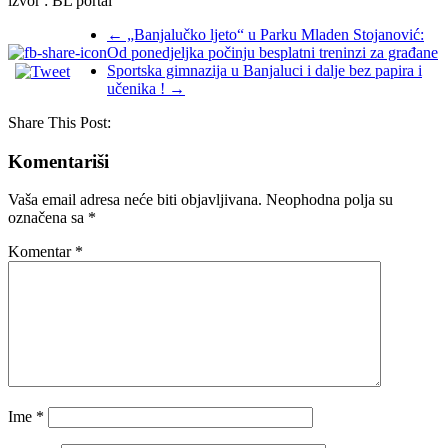
izvor : BL portal
←
„Banjalučko ljeto“ u Parku Mladen Stojanović:
Od ponedjeljka počinju besplatni treninzi za građane
Sportska gimnazija u Banjaluci i dalje bez papira i
učenika !
→
Share This Post:
Komentariši
Vaša email adresa neće biti objavljivana.
Neophodna polja su
označena sa
*
Komentar
*
Ime
*