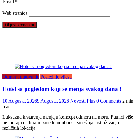
Email
*
Web stranica
Odmor i putovanje
Poslednje vijesti
Hotel sa pogledom koji se menja svakog dana !
10 Augusta, 2026
9 Augusta, 2026
Novosti Plus
0 Comments
2 min
read
Luksuzna krstarenja menjaju koncept odmora na moru. Putnici više
ne moraju da biraju između udobnosti smeštaja i istraživanja
različitih lokacija.