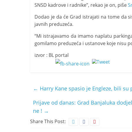
SNSD kadrove i radnike”, rekao je on, piše
S
Dodao je da će Grad istrajati na tome da si
javnih preduzeća.
“Mi istrajavamo da imamo naplatu parkinga
gomilamo preduzeća i ustanove koje nisu po
izvor : BL portal
←
Harry Kane spasio je Engleze, bili su
Prijave od danas: Grad Banjaluka dodje
ne !
→
Share This Post: