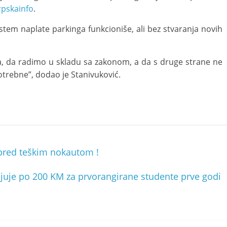
rpskainfo
.
stem naplate parkinga funkcioniše, ali bez stvaranja novih
, da radimo u skladu sa zakonom, a da s druge strane ne
trebne”, dodao je Stanivuković.
 pred teškim nokautom !
ljuje po 200 KM za prvorangirane studente prve godi