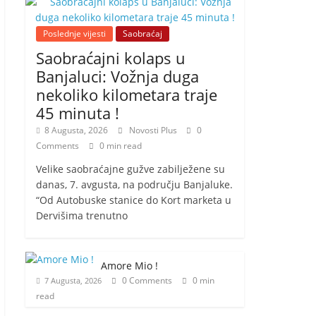
Poslednje vijesti
Saobraćaj
Saobraćajni kolaps u
Banjaluci: Vožnja duga
nekoliko kilometara traje
45 minuta !
8 Augusta, 2026
Novosti Plus
0
Comments
0 min read
Velike saobraćajne gužve zabilježene su
danas, 7. avgusta, na području Banjaluke.
“Od Autobuske stanice do Kort marketa u
Dervišima trenutno
Amore Mio !
0 Comments
0 min
7 Augusta, 2026
read