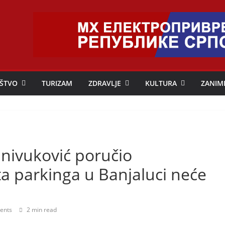
ŠTVO
TURIZAM
ZDRAVLJE
KULTURA
ZANIM
anivuković poručio
ta parkinga u Banjaluci neće
ents
2 min read