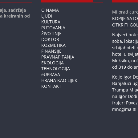
aja, sadržaja
O NAMA
Milorad curc
ja kreiranih od
LJUDI
KOPIJE SAT
KULTURA
OTKRITI GOL
PUTOVANJA
ŽIVOTINJE
Najveći hote
DOKTOR
soba, lokacij
KOZMETIKA
srbijahoteli
FINANSIJE
hotel u svije
PRAVNAPITANJA
Meksiku, no
EKOLOGIJA
od 319 dolar
TEHNOLOGIJA
eUPRAVA
Ko je Igor Do
HRANA KAO LIJEK
Banjaluci ug
KONTAKT
Trampa Mlađe
na
Igor Dodi
frajer: Povez
mnogima !!!