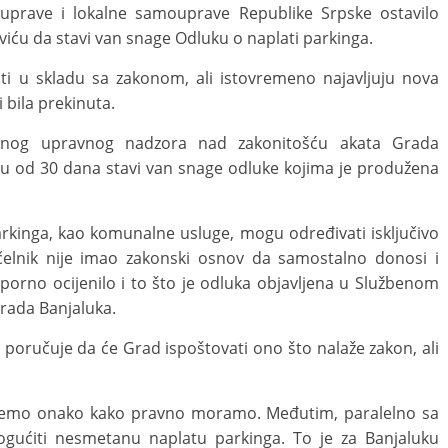
o uprave i lokalne samouprave Republike Srpske ostavilo
iću da stavi van snage Odluku o naplati parkinga.
ti u skladu sa zakonom, ali istovremeno najavljuju nova
 bila prekinuta.
denog upravnog nadzora nad zakonitošću akata Grada
ku od 30 dana stavi van snage odluke kojima je produžena
rkinga, kao komunalne usluge, mogu određivati isključivo
elnik nije imao zakonski osnov da samostalno donosi i
sporno ocijenilo i to što je odluka objavljena u Službenom
Grada Banjaluka.
 poručuje da će Grad ispoštovati ono što nalaže zakon, ali
pićemo onako kako pravno moramo. Međutim, paralelno sa
gućiti nesmetanu naplatu parkinga. To je za Banjaluku