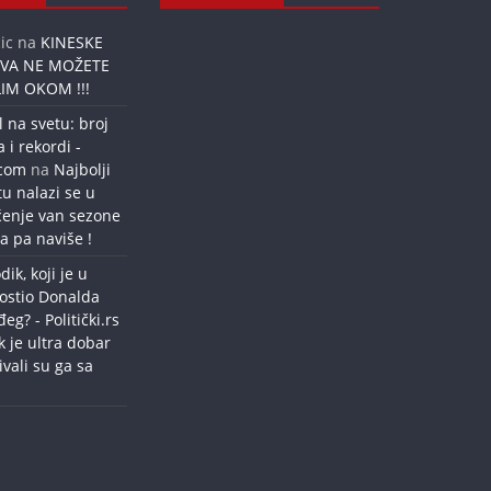
ic
na
KINESKE
OVA NE MOŽETE
IM OKOM !!!
l na svetu: broj
a i rekordi -
.com
na
Najbolji
tu nalazi se u
ćenje van sezone
a pa naviše !
dik, koji je u
ostio Donalda
g? - Politički.rs
k je ultra dobar
ivali su ga sa