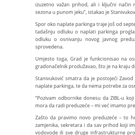
izuzetno važan prihod, ali i ključni način
sezona u punom jeku”, istakao je Stanivukov
Spor oko naplate parkinga traje još od sep
tadašnju odluku o naplati parkinga progl
odluku o osnivanju novog javnog preduz
sprovedena.
Umjesto toga, Grad je funkcionisao na os
gradonačelnik produžavao, što je na kraju d
Stanivuković smatra da je postojeći Zavod 
naplate parkinga, te da nema potrebe za o
“Pozivam odbornike donesu da ZIBL-u koji
mora da radi preduzeće – mi već imamo pr
Zašto da pravimo novo preduzeće – to hoće
zamjenika, sekretara i da sav prihod koji 
vodovode ili sve druge infrastrukturne pro