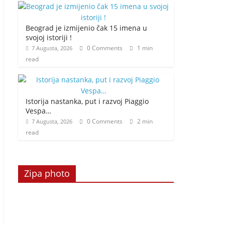
Beograd je izmijenio čak 15 imena u
svojoj istoriji !
0 Comments
1 min
7 Augusta, 2026
read
Istorija nastanka, put i razvoj Piaggio
Vespa…
0 Comments
2 min
7 Augusta, 2026
read
Zipa photo