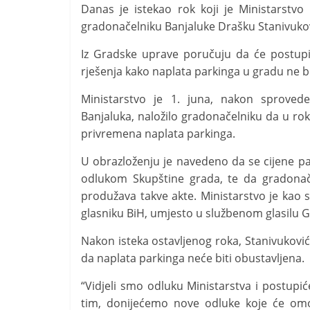
i
Danas je istekao rok koji je Ministarstv
t
gradonačelniku Banjaluke Drašku Stanivukov
i
Iz Gradske uprave poručuju da će postupi
v
rješenja kako naplata parkinga u gradu ne bi
n
Ministarstvo je 1. juna, nakon sprove
i
Banjaluka, naložilo gradonačelniku da u ro
h
privremena naplata parkinga.
v
U obrazloženju je navedeno da se cijene pa
i
odlukom Skupštine grada, te da gradonač
j
produžava takve akte. Ministarstvo je kao 
e
glasniku BiH, umjesto u službenom glasilu 
s
t
Nakon isteka ostavljenog roka, Stanivuković
da naplata parkinga neće biti obustavljena.
i
“Vidjeli smo odluku Ministarstva i postu
tim, donijećemo nove odluke koje će omo