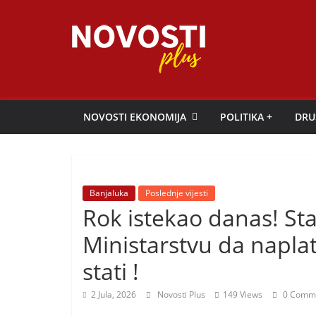
Skip
to
content
Novosti
Plus
NOVOSTI EKONOMIJA
POLITIKA +
DRU
P
o
r
Banjaluka
Poslednje vijesti
t
Rok istekao danas! St
a
Ministarstvu da napla
l
p
stati !
o
2 Jula, 2026
Novosti Plus
149 Views
0 Comm
z