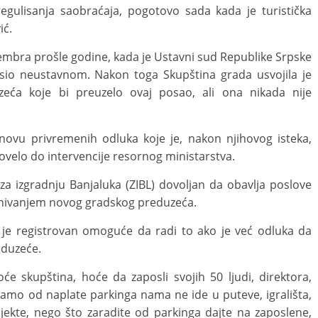
 regulisanja saobraćaja, pogotovo sada kada je turistička
ić.
tembra prošle godine, kada je Ustavni sud Republike Srpske
asio neustavnom. Nakon toga Skupština grada usvojila je
eća koje bi preuzelo ovaj posao, ali ona nikada nije
novu privremenih odluka koje je, nakon njihovog isteka,
ovelo do intervencije resornog ministarstva.
za izgradnju Banjaluka (ZIBL) dovoljan da obavlja poslove
snivanjem novog gradskog preduzeća.
 je registrovan omoguće da radi to ako je već odluka da
eduzeće.
 skupština, hoće da zaposli svojih 50 ljudi, direktora,
imamo od naplate parkinga nama ne ide u puteve, igrališta,
jekte, nego što zaradite od parkinga dajte na zaposlene,