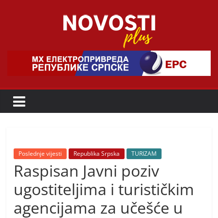
Skip
to
content
Novosti
Plus
P
o
r
t
a
Poslednje vijesti
Republika Srpska
TURIZAM
Raspisan Javni poziv
l
p
ugostiteljima i turističkim
o
agencijama za učešće u
z