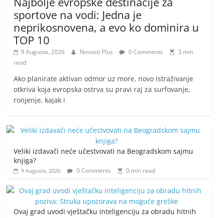
Najbolje evropske destinacije za
sportove na vodi: Jedna je
neprikosnovena, a evo ko dominira u
TOP 10
9 Augusta, 2026
Novosti Plus
0 Comments
3 min
read
Ako planirate aktivan odmor uz more, novo istraživanje
otkriva koja evropska ostrva su pravi raj za surfovanje,
ronjenje, kajak i
Veliki izdavači neće učestvovati na Beogradskom sajmu
knjiga?
0 Comments
0 min read
9 Augusta, 2026
Ovaj grad uvodi vještačku inteligenciju za obradu hitnih