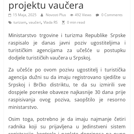
i
projektu vaučera
t
15 Maja, 2025
Novosti Plus
492 Views
0 Comments
i
,
,
turizam
vaučeri
Vlada RS
0 min read
v
n
Ministarstvo trgovine i turizma Republike Srpske
raspisalo je danas javni poziv ugostiteljima i
i
turističkim agencijama za učešće u postupku
h
dodjele turističkih vaučera u Srpskoj.
v
i
Za učešće po ovom pozivu ugostitelj i turistička
j
agencija dužni su da imaju registrovano sjedište u
Srpskoj i Brčko distriktu, te da su izmirili sve
e
dospjele poreske obaveze najkasnije 30 dana prije
s
raspisivanja ovog poziva, saopštilo je resorno
t
ministarstvo.
i
Osim toga, potrebno je da imaju najmanje četiri
radnika koji su prijavljena u Jedinstveni sistem
registracije, kontrole i naplate doprinosa na puno