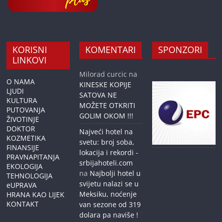
KORISNI
KOMENTARI
SPONZORI
LINKOVI
Milorad curcic
na
O NAMA
KINESKE KOPIJE
LJUDI
SATOVA NE
KULTURA
MOŽETE OTKRITI
PUTOVANJA
GOLIM OKOM !!!
ŽIVOTINJE
DOKTOR
Najveći hotel na
KOZMETIKA
svetu: broj soba,
FINANSIJE
lokacija i rekordi -
PRAVNAPITANJA
srbijahoteli.com
EKOLOGIJA
na
Najbolji hotel u
TEHNOLOGIJA
svijetu nalazi se u
eUPRAVA
Meksiku, noćenje
HRANA KAO LIJEK
KONTAKT
van sezone od 319
dolara pa naviše !