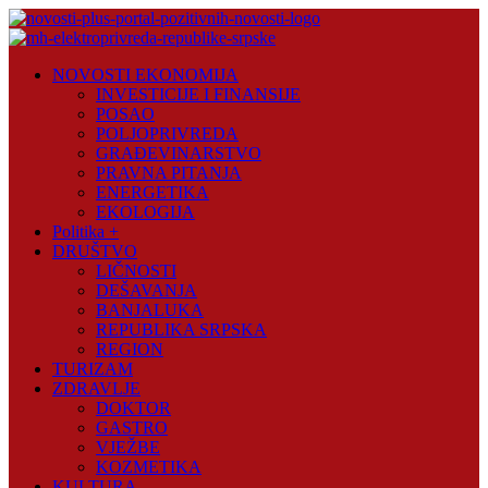
Skip
to
content
Novosti
NOVOSTI EKONOMIJA
Plus
INVESTICIJE I FINANSIJE
POSAO
Portal
POLJOPRIVREDA
pozitivnih
GRAĐEVINARSTVO
vijesti
PRAVNA PITANJA
ENERGETIKA
EKOLOGIJA
Politika +
DRUŠTVO
LIČNOSTI
DEŠAVANJA
BANJALUKA
REPUBLIKA SRPSKA
REGION
TURIZAM
ZDRAVLJE
DOKTOR
GASTRO
VJEŽBE
KOZMETIKA
KULTURA