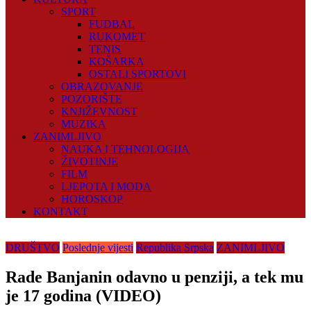
SPORT
FUDBAL
RUKOMET
TENIS
KOŠARKA
OSTALI SPORTOVI
OBRAZOVANJE
POZORIŠTE
KNJIŽEVNOST
MUZIKA
ZANIMLJIVO
NAUKA I TEHNOLOGIJA
ŽIVOTINJE
FILM
LJEPOTA I MODA
HOROSKOP
KONTAKT
DRUŠTVO
Poslednje vijesti
Republika Srpska
ZANIMLJIVO
Rade Banjanin odavno u penziji, a tek mu
je 17 godina (VIDEO)