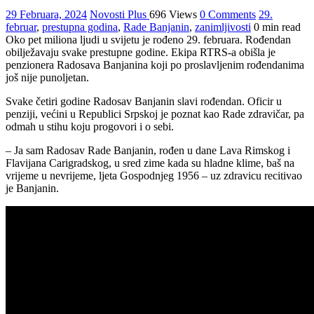
29 Februara, 2024
Novosti Plus
696 Views
0 Comments
29.
februar
,
prestupna godina
,
Rade Banjanin
,
zanimljivosti
0 min read
Oko pet miliona ljudi u svijetu je rođeno 29. februara. Rođendan
obilježavaju svake prestupne godine. Ekipa RTRS-a obišla je
penzionera Radosava Banjanina koji po proslavljenim rođendanima
još nije punoljetan.
Svake četiri godine Radosav Banjanin slavi rođendan. Oficir u
penziji, većini u Republici Srpskoj je poznat kao Rade zdravičar, pa
odmah u stihu koju progovori i o sebi.
– Јa sam Radosav Rade Banjanin, rođen u dane Lava Rimskog i
Flavijana Carigradskog, u sred zime kada su hladne klime, baš na
vrijeme u nevrijeme, ljeta Gospodnjeg 1956 – uz zdravicu recitivao
je Banjanin.