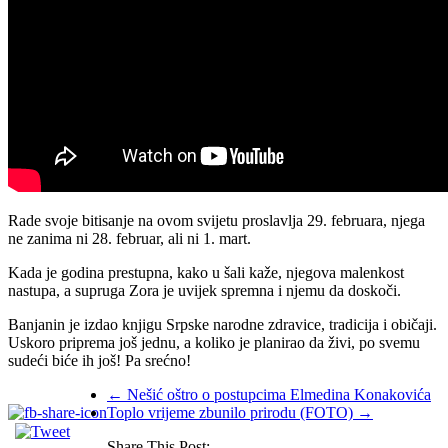
Rade svoje bitisanje na ovom svijetu proslavlja 29. februara, njega
ne zanima ni 28. februar, ali ni 1. mart.
Kada je godina prestupna, kako u šali kaže, njegova malenkost
nastupa, a supruga Zora je uvijek spremna i njemu da doskoči.
Banjanin je izdao knjigu Srpske narodne zdravice, tradicija i običaji.
Uskoro priprema još jednu, a koliko je planirao da živi, po svemu
sudeći biće ih još! Pa srećno!
←
Nešić oštro o postupcima Elmedina Konakovića
Toplo vrijeme zbunilo prirodu (FOTO)
→
Share This Post: