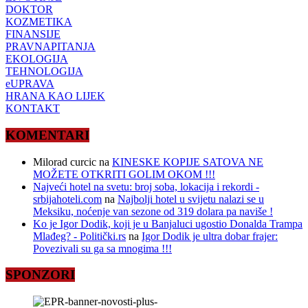
DOKTOR
KOZMETIKA
FINANSIJE
PRAVNAPITANJA
EKOLOGIJA
TEHNOLOGIJA
eUPRAVA
HRANA KAO LIJEK
KONTAKT
KOMENTARI
Milorad curcic
na
KINESKE KOPIJE SATOVA NE
MOŽETE OTKRITI GOLIM OKOM !!!
Najveći hotel na svetu: broj soba, lokacija i rekordi -
srbijahoteli.com
na
Najbolji hotel u svijetu nalazi se u
Meksiku, noćenje van sezone od 319 dolara pa naviše !
Ko je Igor Dodik, koji je u Banjaluci ugostio Donalda Trampa
Mlađeg? - Politički.rs
na
Igor Dodik je ultra dobar frajer:
Povezivali su ga sa mnogima !!!
SPONZORI