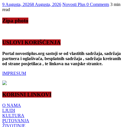
9 Augusta, 2026
8 Augusta, 2026
Novosti Plus
0 Comments
3 min
read
Zipa photo
USLOVI KORIŠĆENJA
Portal novostiplus.org sastoji se od vlastitih sadržaja, sadržaja
partnera i oglašivača, besplatnih sadržaja , sadržaja kreiranih
od strane posjetilaca , te linkova na vanjske stranice.
IMPRESUM
KORISNI LINKOVI
O NAMA
LJUDI
KULTURA
PUTOVANJA
ŽIVOTINJE