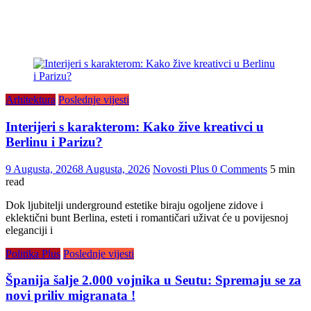
Arhitektura
Poslednje vijesti
Interijeri s karakterom: Kako žive kreativci u
Berlinu i Parizu?
9 Augusta, 2026
8 Augusta, 2026
Novosti Plus
0 Comments
5 min
read
Dok ljubitelji underground estetike biraju ogoljene zidove i
eklektični bunt Berlina, esteti i romantičari uživat će u povijesnoj
eleganciji i
Politika Plus
Poslednje vijesti
Španija šalje 2.000 vojnika u Seutu: Spremaju se za
novi priliv migranata !