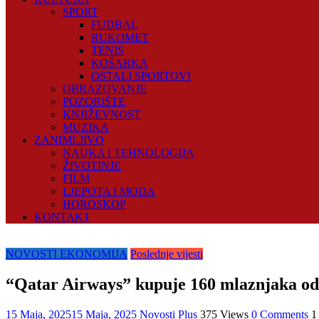
SPORT
FUDBAL
RUKOMET
TENIS
KOŠARKA
OSTALI SPORTOVI
OBRAZOVANJE
POZORIŠTE
KNJIŽEVNOST
MUZIKA
ZANIMLJIVO
NAUKA I TEHNOLOGIJA
ŽIVOTINJE
FILM
LJEPOTA I MODA
HOROSKOP
KONTAKT
NOVOSTI EKONOMIJA
Poslednje vijesti
“Qatar Airways” kupuje 160 mlaznjaka od “
15 Maja, 2025
15 Maja, 2025
Novosti Plus
375 Views
0 Comments
1