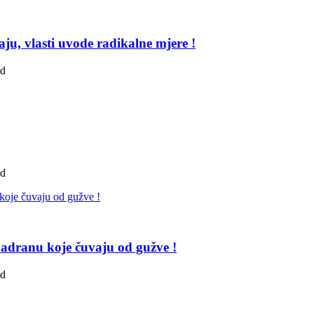
ju, vlasti uvode radikalne mjere !
ad
ad
adranu koje čuvaju od gužve !
ad