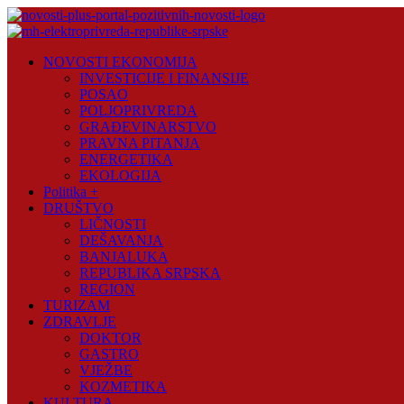
Skip
to
content
Novosti
NOVOSTI EKONOMIJA
Plus
INVESTICIJE I FINANSIJE
POSAO
Portal
POLJOPRIVREDA
pozitivnih
GRAĐEVINARSTVO
vijesti
PRAVNA PITANJA
ENERGETIKA
EKOLOGIJA
Politika +
DRUŠTVO
LIČNOSTI
DEŠAVANJA
BANJALUKA
REPUBLIKA SRPSKA
REGION
TURIZAM
ZDRAVLJE
DOKTOR
GASTRO
VJEŽBE
KOZMETIKA
KULTURA