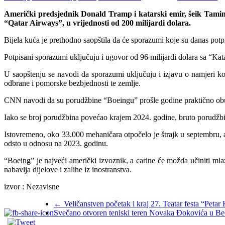
Američki predsjednik Donald Tramp i katarski emir, šeik Tam
“Qatar Airways”, u vrijednosti od 200 milijardi dolara.
Bijela kuća je prethodno saopštila da će sporazumi koje su danas pot
Potpisani sporazumi uključuju i ugovor od 96 milijardi dolara sa “K
U saopštenju se navodi da sporazumi uključuju i izjavu o namjeri ko
odbrane i pomorske bezbjednosti te zemlje.
CNN navodi da su porudžbine “Boeingu” prošle godine praktično obust
Iako se broj porudžbina povećao krajem 2024. godine, bruto porudžbi
Istovremeno, oko 33.000 mehaničara otpočelo je štrajk u septembru,
odsto u odnosu na 2023. godinu.
“Boeing” je najveći američki izvoznik, a carine će možda učiniti ml
nabavlja dijelove i zalihe iz inostranstva.
izvor : Nezavisne
←
Veličanstven početak i kraj 27. Teatar festa “Petar 
Svečano otvoren teniski teren Novaka Đokovića u Be