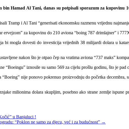
im bin Hamad Al Tani, danas su potpisali sporazum za kupovinu 
pisali Tramp i Al Tani “generisati ekonomsku razmenu vrijednu najmanje
atar ervejzom” za kupovinu do 210 aviona “boing 787 drimlajner” i 777X
ja bi mogla dovesti do investicija vrijednih 38 milijardi dolara u ka
avljene nakon što je otpao čep na vratima aviona “737 maks” kompanije
ne “Boeingu” iznosile su samo 569 za cijelu prošlu godinu, što je pad
 a “Boeing” nije ponovo pokrenuo proizvodnju do početka decembra, sm
aznjake milionima dolara skupljim, posebno ako strane zemlje ispune pri
Kočić” u Banjaluci !
ogradu: “Poklon ne samo za djecu, već i za budućnost”
→