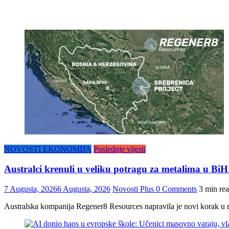
NOVOSTI EKONOMIJA
Poslednje vijesti
Australci krenuli u veliku potragu za metalima u Bi
7 Augusta, 2026
6 Augusta, 2026
Novosti Plus
0 Comments
3 min re
Australska kompanija Regener8 Resources napravila je novi korak u r