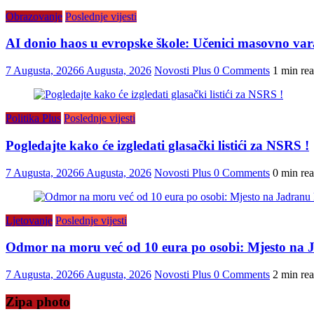
Obrazovanje
Poslednje vijesti
AI donio haos u evropske škole: Učenici masovno vara
7 Augusta, 2026
6 Augusta, 2026
Novosti Plus
0 Comments
1 min re
Politika Plus
Poslednje vijesti
Pogledajte kako će izgledati glasački listići za NSRS !
7 Augusta, 2026
6 Augusta, 2026
Novosti Plus
0 Comments
0 min re
Ljetovanje
Poslednje vijesti
Odmor na moru već od 10 eura po osobi: Mjesto na J
7 Augusta, 2026
6 Augusta, 2026
Novosti Plus
0 Comments
2 min re
Zipa photo