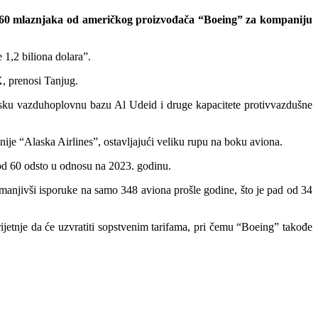
160 mlaznjaka od američkog proizvođača “Boeing” za kompaniju
 1,2 biliona dolara”.
, prenosi Tanjug.
tarsku vazduhoplovnu bazu Al Udeid i druge kapacitete protivvazdušne
 “Alaska Airlines”, ostavljajući veliku rupu na boku aviona.
 od 60 odsto u odnosu na 2023. godinu.
anjivši isporuke na samo 348 aviona prošle godine, što je pad od 34
jetnje da će uzvratiti sopstvenim tarifama, pri čemu “Boeing” takođe